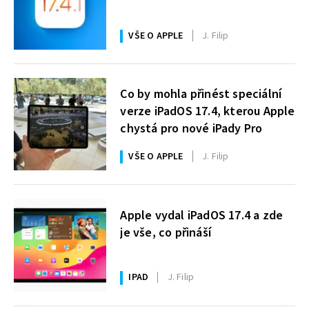
VŠE O APPLE
J. Filip
Co by mohla přinést speciální
verze iPadOS 17.4, kterou Apple
chystá pro nové iPady Pro
VŠE O APPLE
J. Filip
Apple vydal iPadOS 17.4 a zde
je vše, co přináší
IPAD
J. Filip