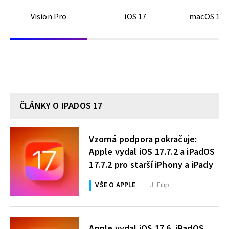
Vision Pro
iOS 17
macOS 14 
ČLÁNKY O IPADOS 17
Vzorná podpora pokračuje:
Apple vydal iOS 17.7.2 a iPadOS
17.7.2 pro starší iPhony a iPady
VŠE O APPLE
J. Filip
Apple vydal iOS 17.6, iPadOS