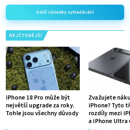
Další výsledky vyhledávání
NEJČTENĚJŠÍ
iPhone 18 Pro může být
Zvažujete nák
největší upgrade za roky.
iPhone? Tyto tř
Tohle jsou všechny důvody
rozdíly mezi i
a iPhone Ultra 
rozhodnutí