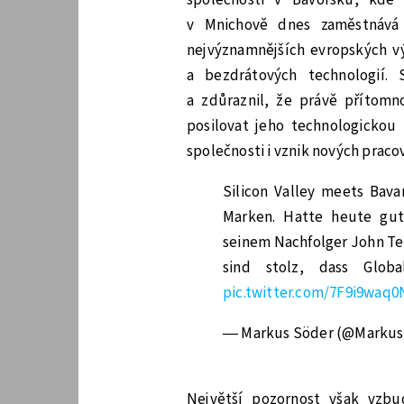
v Mnichově dnes zaměstnává 
nejvýznamnějších evropských v
a bezdrátových technologií. 
a zdůraznil, že právě přítomn
posilovat jeho technologickou 
společnosti i vznik nových praco
Silicon Valley meets Bava
Marken. Hatte heute gu
seinem Nachfolger John Tern
sind stolz, dass Glo
pic.twitter.com/7F9i9waq0
— Markus Söder (@Marku
Největší pozornost však vzbud