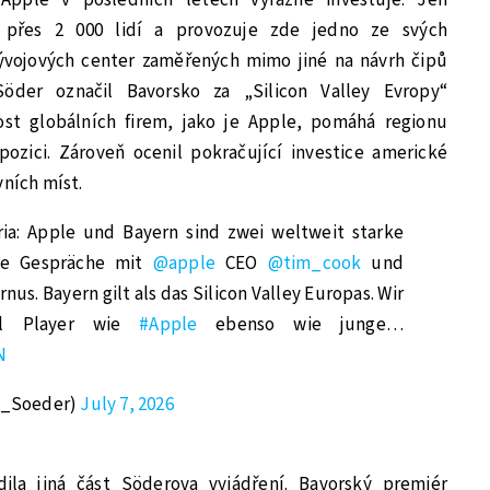
přes 2 000 lidí a provozuje zde jedno ze svých
ývojových center zaměřených mimo jiné na návrh čipů
Söder označil Bavorsko za „Silicon Valley Evropy“
ost globálních firem, jako je Apple, pomáhá regionu
pozici. Zároveň ocenil pokračující investice americké
vních míst.
ria: Apple und Bayern sind zwei weltweit starke
te Gespräche mit
@apple
CEO
@tim_cook
und
us. Bayern gilt als das Silicon Valley Europas. Wir
bal Player wie
#Apple
ebenso wie junge…
N
s_Soeder)
July 7, 2026
ila jiná část Söderova vyjádření. Bavorský premiér