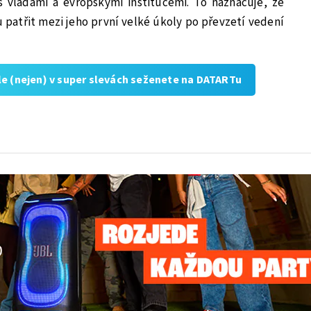
s vládami a evropskými institucemi. To naznačuje, že
 patřit mezi jeho první velké úkoly po převzetí vedení
ple (nejen) v super slevách seženete na DATARTu