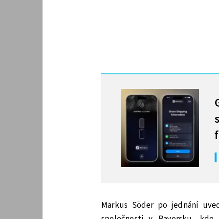
MOHLO BY VÁS ZAJÍMAT
Markus Söder po jednání uvedl
společnosti v Bavorsku, kde 