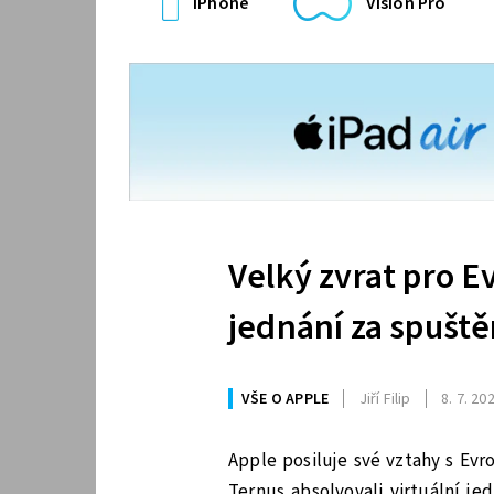
iPhone
Vision Pro
Velký zvrat pro E
jednání za spušt
VŠE O APPLE
Jiří Filip
8. 7. 20
Apple posiluje své vztahy s Evr
Ternus absolvovali virtuální 