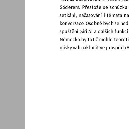
Söderem. Přestože se schůzka
setkání, načasování i témata na
konverzace. Osobně bych se nediv
spuštění Siri AI a dalších funkc
Německo by totiž mohlo teoreti
misky vah naklonit ve prospěch 