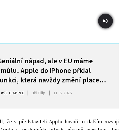
Geniální nápad, ale v EU máme
smůlu. Apple do iPhone přidal
funkci, která navždy změní placení
v obchodech
VŠE O APPLE
Jiří Filip
11. 6. 2026
, že s představiteli Applu hovořil o dalším rozvoji
Apple v posledních letech výrazně investuje. Jen