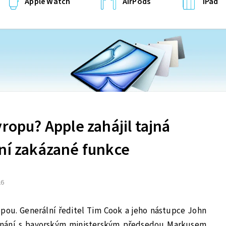
Apple Watch
AirPods
iPad
vropu? Apple zahájil tajná
ění zakázané funkce
26
opou. Generální ředitel Tim Cook a jeho nástupce John
jednání s bavorským ministerským předsedou Markusem