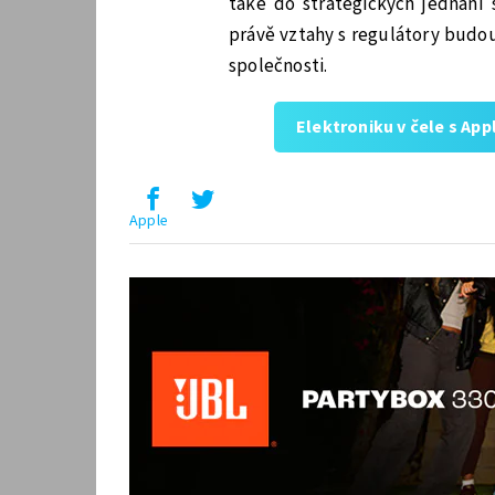
také do strategických jednání 
právě vztahy s regulátory budou
společnosti.
Elektroniku v čele s Ap
Apple