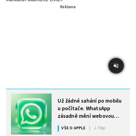
Reklama
MOHLO BY VÁS ZAJÍMAT
Už žádné sahání po mobilu
u počítače. WhatsApp
zásadně mění webovou
verzi a přidává funkci, na
VŠE O APPLE
J. Filip
kterou se léta čekalo