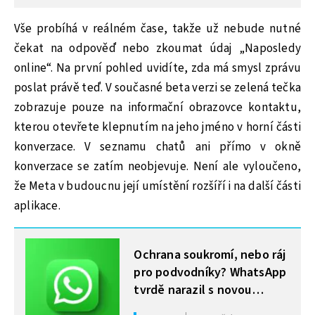
Vše probíhá v reálném čase, takže už nebude nutné
čekat na odpověď nebo zkoumat údaj „Naposledy
online“. Na první pohled uvidíte, zda má smysl zprávu
poslat právě teď. V současné beta verzi se zelená tečka
zobrazuje pouze na informační obrazovce kontaktu,
kterou otevřete klepnutím na jeho jméno v horní části
konverzace. V seznamu chatů ani přímo v okně
konverzace se zatím neobjevuje. Není ale vyloučeno,
že Meta v budoucnu její umístění rozšíří i na další části
aplikace.
MOHLO BY VÁS ZAJÍMAT
Ochrana soukromí, nebo ráj
pro podvodníky? WhatsApp
tvrdě narazil s novou
funkcí, Indická vláda mu