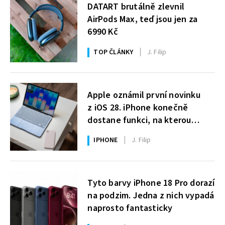
DATART brutálně zlevnil
AirPods Max, teď jsou jen za
6990 Kč
TOP ČLÁNKY
J. Filip
Apple oznámil první novinku
z iOS 28. iPhone konečně
dostane funkci, na kterou
uživatelé Windows čekají roky
IPHONE
J. Filip
Tyto barvy iPhone 18 Pro dorazí
na podzim. Jedna z nich vypadá
naprosto fantasticky