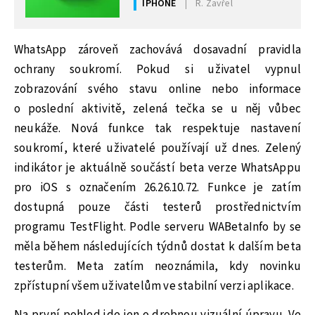
IPHONE
R. Zavřel
dává tři dny
WhatsApp zároveň zachovává dosavadní pravidla
ochrany soukromí. Pokud si uživatel vypnul
zobrazování svého stavu online nebo informace
o poslední aktivitě, zelená tečka se u něj vůbec
neukáže. Nová funkce tak respektuje nastavení
soukromí, které uživatelé používají už dnes. Zelený
indikátor je aktuálně součástí beta verze WhatsAppu
pro iOS s označením 26.26.10.72. Funkce je zatím
dostupná pouze části testerů prostřednictvím
programu TestFlight. Podle serveru WABetaInfo by se
měla během následujících týdnů dostat k dalším beta
testerům. Meta zatím neoznámila, kdy novinku
zpřístupní všem uživatelům ve stabilní verzi aplikace.
Na první pohled jde jen o drobnou vizuální úpravu. Ve