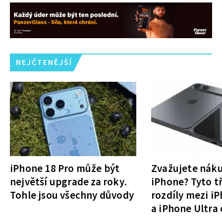
NEJČTENĚJŠÍ
iPhone 18 Pro může být
Zvažujete nák
největší upgrade za roky.
iPhone? Tyto tř
Tohle jsou všechny důvody
rozdíly mezi i
a iPhone Ultra 
rozhodnutí