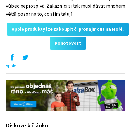
vůbec neprospívá. Zákazníci si tak musí dávat mnohem
větší pozor na to, co si instalují.
Apple produkty lze zakoupit či pronajmout na Mobil
Pohotovost
Apple
Diskuze k článku