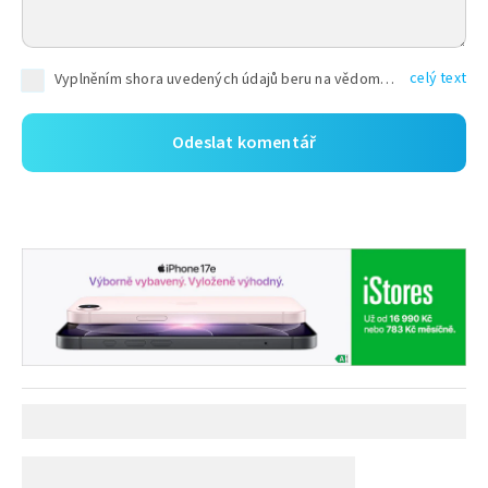
celý text
Vyplněním shora uvedených údajů beru na vědomí, že společnost TEXT FACTORY s.r.o., sídlem Brno, Durďákova 336/29, Černá Pole, PSČ: 613 00, IČ: 06157831, zapsané u Krajského soudu v Brně, oddíl C, vložka 100399, bude zpracovávat mé osobní údaje uvedené v rámci mnou vyplněného registračního formuláře na základě oprávněných zájmů TEXT FACTORY s.r.o. dle čl. 6 odst. 1 písm. f) GDPR a pro splnění právních povinností (čl. 6 odst. 1 písm. c) GDPR), a to pro tyto účely: nezbytnost zajistit oprávnění návštěvníka webových stránek provozovaných společností TEXT FACTORY s.r.o. přispívat aktivně ke zveřejněným článkům nebo v rámci diskusních fór a výkon práv TEXT FACTORY s.r.o. jako administrátora těchto diskusních fór. Více informací o zpracování osobních údajů a právech lze nalézt v