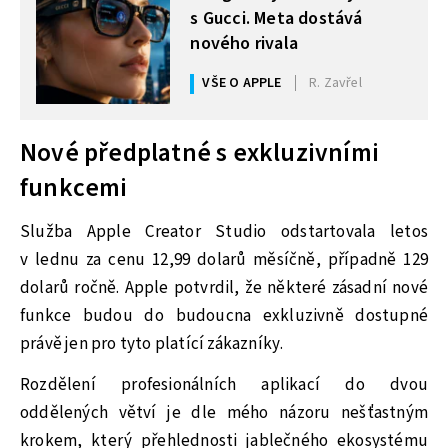
s Gucci. Meta dostává
nového rivala
VŠE O APPLE
R. Zavřel
Nové předplatné s exkluzivními
funkcemi
Služba Apple Creator Studio odstartovala letos
v lednu za cenu 12,99 dolarů měsíčně, případně 129
dolarů ročně. Apple potvrdil, že některé zásadní nové
funkce budou do budoucna exkluzivně dostupné
právě jen pro tyto platící zákazníky.
Rozdělení profesionálních aplikací do dvou
oddělených větví je dle mého názoru nešťastným
krokem, který přehlednosti jablečného ekosystému