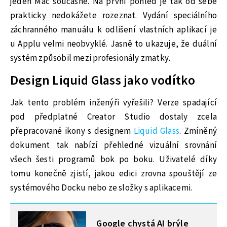
jeden Mac současně. Na první pohled je tak od sebe
prakticky nedokážete rozeznat. Vydání speciálního
záchranného manuálu k odlišení vlastních aplikací je
u Applu velmi neobvyklé. Jasně to ukazuje, že duální
systém způsobil mezi profesionály zmatky.
Design Liquid Glass jako vodítko
Jak tento problém inženýři vyřešili? Verze spadající
pod předplatné Creator Studio dostaly zcela
přepracované ikony s designem
Liquid Glass
. Zmíněný
dokument tak nabízí přehledné vizuální srovnání
všech šesti programů bok po boku. Uživatelé díky
tomu konečně zjistí, jakou edici zrovna spouštějí ze
systémového Docku nebo ze složky s aplikacemi.
MOHLO BY VÁS ZAJÍMAT
Google chystá AI brýle