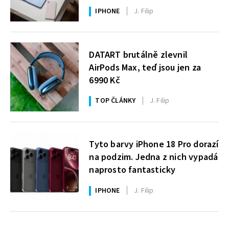
uživatelé Windows čekají roky
IPHONE
J. Filip
DATART brutálně zlevnil
AirPods Max, teď jsou jen za
6990 Kč
TOP ČLÁNKY
J. Filip
Tyto barvy iPhone 18 Pro dorazí
na podzim. Jedna z nich vypadá
naprosto fantasticky
IPHONE
J. Filip