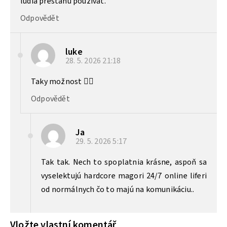
ľudia prestanú používať.
Odpovědět
luke
28. 5. 2026
21:18
Taky možnost 👍🏻
Odpovědět
Ja
29. 5. 2026
5:17
Tak tak. Nech to spoplatnia krásne, aspoň sa
vyselektujú hardcore magori 24/7 online liferi
od normálnych čo to majú na komunikáciu..
Vložte vlastní komentář