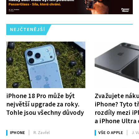
NEJČTENĚJŠÍ
iPhone 18 Pro může být
Zvažujete nák
největší upgrade za roky.
iPhone? Tyto tř
Tohle jsou všechny důvody
rozdíly mezi i
a iPhone Ultra 
rozhodnutí
IPHONE
R. Zavřel
VŠE O APPLE
J. V