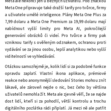
Meta ale nekončí jen u běžných uživatelů. Pod značkou
Meta One připravuje také dražší tarify pro tvůrce, firmy
a uživatele umělé inteligence. Plány Meta One Plus za
7,99 dolaru a Meta One Premium za 19,99 dolaru mají
nabídnout vyšší limity pro Meta AI, pokročilejší
generování obrázků či videí. Pro tvůrce a firmy pak
vzniknou tarify s ověřeným odznakem, ochranou proti
vydávání se za jinou osobu, lepší analytikou nebo vyšší
viditelností ve vyhledávání.
Otázkou samozřejmě je, kolik lidí si za podobné funkce
opravdu zaplatí. Vlastní ikona aplikace, prémiové
reakce nebo anonymnější sledování Stories mohou znít
lákavě, ale zároveň nejde o nic, bez čeho by většina
uživatelů nemohla žít. Meta ale zjevně věří, že se najde
dost lidí, kteří si za pohodlí, větší kontrolu a trochu
digitálního pozlátka rádi připlatí. Já mezi ně ale patřit