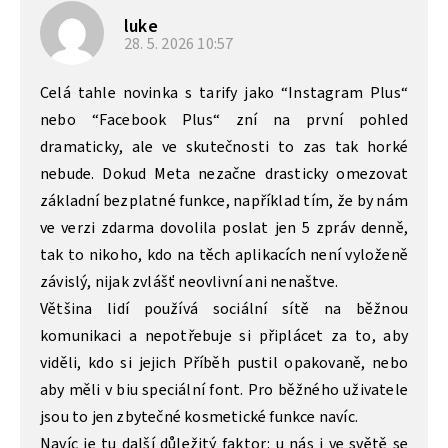
luke
28. 5. 2026
10:57
Celá tahle novinka s tarify jako “Instagram Plus“
nebo “Facebook Plus“ zní na první pohled
dramaticky, ale ve skutečnosti to zas tak horké
nebude. Dokud Meta nezačne drasticky omezovat
základní bezplatné funkce, například tím, že by nám
ve verzi zdarma dovolila poslat jen 5 zpráv denně,
tak to nikoho, kdo na těch aplikacích není vyloženě
závislý, nijak zvlášť neovlivní ani nenaštve.
Většina lidí používá sociální sítě na běžnou
komunikaci a nepotřebuje si připlácet za to, aby
viděli, kdo si jejich Příběh pustil opakovaně, nebo
aby měli v biu speciální font. Pro běžného uživatele
jsou to jen zbytečné kosmetické funkce navíc.
Navíc je tu další důležitý faktor: u nás i ve světě se