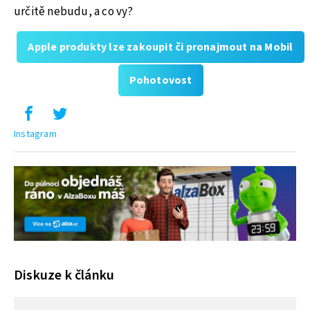
určitě nebudu, a co vy?
Apple produkty lze zakoupit či pronajmout na Mobil
Pohotovost
Instagram
Diskuze k článku