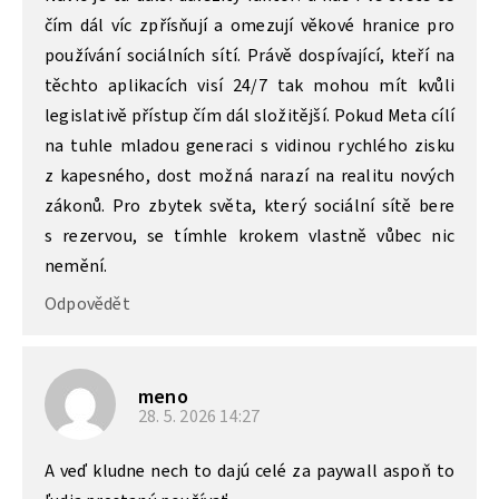
čím dál víc zpřísňují a omezují věkové hranice pro
používání sociálních sítí. Právě dospívající, kteří na
těchto aplikacích visí 24/7 tak mohou mít kvůli
legislativě přístup čím dál složitější. Pokud Meta cílí
na tuhle mladou generaci s vidinou rychlého zisku
z kapesného, dost možná narazí na realitu nových
zákonů. Pro zbytek světa, který sociální sítě bere
s rezervou, se tímhle krokem vlastně vůbec nic
nemění.
Odpovědět
meno
28. 5. 2026
14:27
A veď kludne nech to dajú celé za paywall aspoň to