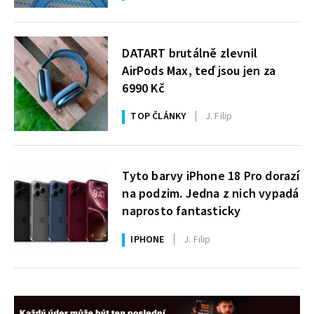
DATART brutálně zlevnil
AirPods Max, teď jsou jen za
6990 Kč
TOP ČLÁNKY
J. Filip
Tyto barvy iPhone 18 Pro dorazí
na podzim. Jedna z nich vypadá
naprosto fantasticky
IPHONE
J. Filip