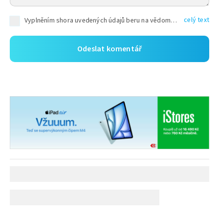
celý text
Vyplněním shora uvedených údajů beru na vědomí, že společnost TEXT FACTORY s.r.o., sídlem Brno, Durďákova 336/29, Černá Pole, PSČ: 613 00, IČ: 06157831, zapsané u Krajského soudu v Brně, oddíl C, vložka 100399, bude zpracovávat mé osobní údaje uvedené v rámci mnou vyplněného registračního formuláře na základě oprávněných zájmů TEXT FACTORY s.r.o. dle čl. 6 odst. 1 písm. f) GDPR a pro splnění právních povinností (čl. 6 odst. 1 písm. c) GDPR), a to pro tyto účely: nezbytnost zajistit oprávnění návštěvníka webových stránek provozovaných společností TEXT FACTORY s.r.o. přispívat aktivně ke zveřejněným článkům nebo v rámci diskusních fór a výkon práv TEXT FACTORY s.r.o. jako administrátora těchto diskusních fór. Více informací o zpracování osobních údajů a právech lze nalézt v