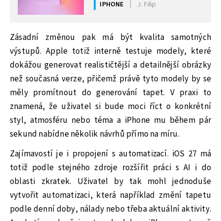
IPHONE
J. Filip
Zásadní změnou pak má být kvalita samotných
výstupů. Apple totiž interně testuje modely, které
dokážou generovat realističtější a detailnější obrázky
než současná verze, přičemž právě tyto modely by se
měly promítnout do generování tapet. V praxi to
znamená, že uživatel si bude moci říct o konkrétní
styl, atmosféru nebo téma a iPhone mu během pár
sekund nabídne několik návrhů přímo na míru.
Zajímavostí je i propojení s automatizací. iOS 27 má
totiž podle stejného zdroje rozšířit práci s AI i do
oblasti zkratek. Uživatel by tak mohl jednoduše
vytvořit automatizaci, která například změní tapetu
podle denní doby, nálady nebo třeba aktuální aktivity.