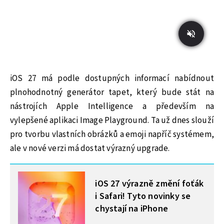
iOS 27 má podle dostupných informací nabídnout
plnohodnotný generátor tapet, který bude stát na
nástrojích Apple Intelligence a především na
vylepšené aplikaci Image Playground. Ta už dnes slouží
pro tvorbu vlastních obrázků a emoji napříč systémem,
ale v nové verzi má dostat výrazný upgrade.
MOHLO BY VÁS ZAJÍMAT
iOS 27 výrazně změní foťák
i Safari! Tyto novinky se
chystají na iPhone