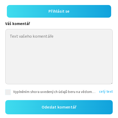
Přihlásit se
Váš komentář
celý text
Vyplněním shora uvedených údajů beru na vědomí, že společnost TEXT FACTORY s.r.o., sídlem Brno, Durďákova 336/29, Černá Pole, PSČ: 613 00, IČ: 06157831, zapsané u Krajského soudu v Brně, oddíl C, vložka 100399, bude zpracovávat mé osobní údaje uvedené v rámci mnou vyplněného registračního formuláře na základě oprávněných zájmů TEXT FACTORY s.r.o. dle čl. 6 odst. 1 písm. f) GDPR a pro splnění právních povinností (čl. 6 odst. 1 písm. c) GDPR), a to pro tyto účely: nezbytnost zajistit oprávnění návštěvníka webových stránek provozovaných společností TEXT FACTORY s.r.o. přispívat aktivně ke zveřejněným článkům nebo v rámci diskusních fór a výkon práv TEXT FACTORY s.r.o. jako administrátora těchto diskusních fór. Více informací o zpracování osobních údajů a právech lze nalézt v