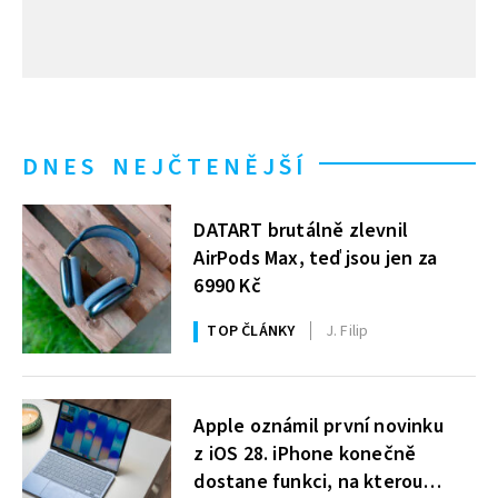
DNES NEJČTENĚJŠÍ
DATART brutálně zlevnil
AirPods Max, teď jsou jen za
6990 Kč
TOP ČLÁNKY
J. Filip
Apple oznámil první novinku
z iOS 28. iPhone konečně
dostane funkci, na kterou