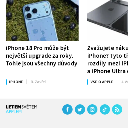
iPhone 18 Pro může být
Zvažujete nák
největší upgrade za roky.
iPhone? Tyto tř
Tohle jsou všechny důvody
rozdíly mezi i
a iPhone Ultra 
rozhodnutí
IPHONE
R. Zavřel
VŠE O APPLE
J. V