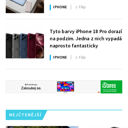
uživatelé Windows čekají roky
IPHONE
J. Filip
Tyto barvy iPhone 18 Pro dorazí
na podzim. Jedna z nich vypadá
naprosto fantasticky
IPHONE
J. Filip
NEJČTENĚJŠÍ