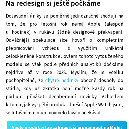
Na redesign si ještě počkáme
Dosavadní úniky se poměrně jednoznačně shodují na
tom, že pro letošní rok nemá Apple (alespoň
u hodinek) v rukávu žádné designové překvapení.
Odvážnější spekulace sice hovoří o kompletním
přepracování vzhledu s využitím unikátní
celoskleněné konstrukce, ovšem tohoto vytouženého
modelu se však podle předních analytiků dočkáme
nejdříve až v roce 2028. Myslím, že je vcelku
pochopitelné, že
chytré hodinky
obecně dospěly do
stádia, kdy už zkrátka není možné každý rok na
pódium přinášet dechberoucí novinky. Vzhledem
k tomu, jak vyspělý produkt dnešní Apple Watch jsou,
se letošní minimum novinek dávalo očekávat.
Apple produkty lze zakoupit či pronajmout na Mobil