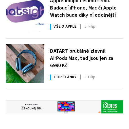
Apple koupil českou firmu.
Budoucí iPhone, Mac či Apple
Watch bude díky ní odolnější
VŠE O APPLE
J. Filip
DATART brutálně zlevnil
AirPods Max, teď jsou jen za
6990 Kč
TOP ČLÁNKY
J. Filip