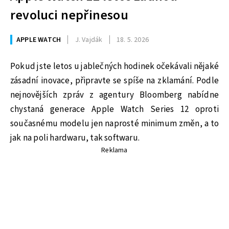
revoluci nepřinesou
APPLE WATCH
J. Vajdák
18. 5. 2026
Pokud jste letos u jablečných hodinek očekávali nějaké
zásadní inovace, připravte se spíše na zklamání. Podle
nejnovějších zpráv z agentury Bloomberg nabídne
chystaná generace Apple Watch Series 12 oproti
současnému modelu jen naprosté minimum změn, a to
jak na poli hardwaru, tak softwaru.
Reklama