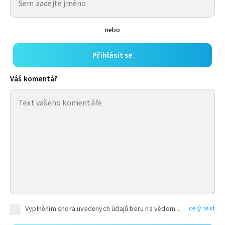
nebo
Přihlásit se
Váš komentář
celý text
Vyplněním shora uvedených údajů beru na vědomí, že společnost TEXT FACTORY s.r.o., sídlem Brno, Durďákova 336/29, Černá Pole, PSČ: 613 00, IČ: 06157831, zapsané u Krajského soudu v Brně, oddíl C, vložka 100399, bude zpracovávat mé osobní údaje uvedené v rámci mnou vyplněného registračního formuláře na základě oprávněných zájmů TEXT FACTORY s.r.o. dle čl. 6 odst. 1 písm. f) GDPR a pro splnění právních povinností (čl. 6 odst. 1 písm. c) GDPR), a to pro tyto účely: nezbytnost zajistit oprávnění návštěvníka webových stránek provozovaných společností TEXT FACTORY s.r.o. přispívat aktivně ke zveřejněným článkům nebo v rámci diskusních fór a výkon práv TEXT FACTORY s.r.o. jako administrátora těchto diskusních fór. Více informací o zpracování osobních údajů a právech lze nalézt v