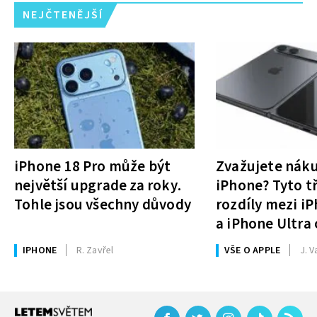
NEJČTENĚJŠÍ
iPhone 18 Pro může být
Zvažujete nák
největší upgrade za roky.
iPhone? Tyto tř
Tohle jsou všechny důvody
rozdíly mezi i
a iPhone Ultra 
rozhodnutí
IPHONE
R. Zavřel
VŠE O APPLE
J. V