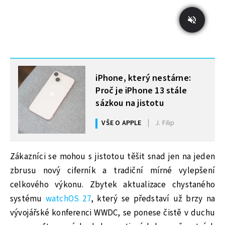
MOHLO BY VÁS ZAJÍMAT
iPhone, který nestárne:
Proč je iPhone 13 stále
sázkou na jistotu
VŠE O APPLE
J. Filip
Zákazníci se mohou s jistotou těšit snad jen na jeden
zbrusu nový ciferník a tradiční mírné vylepšení
celkového výkonu. Zbytek aktualizace chystaného
systému
watchOS 27
, který se představí už brzy na
vývojářské konferenci WWDC, se ponese čistě v duchu