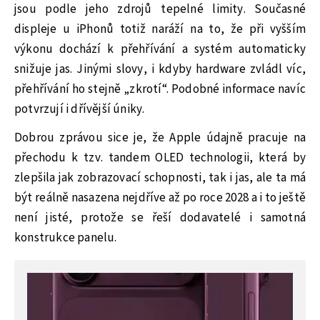
jsou podle jeho zdrojů tepelné limity. Současné
displeje u iPhonů totiž naráží na to, že při vyšším
výkonu dochází k přehřívání a systém automaticky
snižuje jas. Jinými slovy, i kdyby hardware zvládl víc,
přehřívání ho stejně „zkrotí“. Podobné informace navíc
potvrzují i dřívější úniky.
Dobrou zprávou sice je, že Apple údajně pracuje na
přechodu k tzv. tandem OLED technologii, která by
zlepšila jak zobrazovací schopnosti, tak i jas, ale ta má
být reálně nasazena nejdříve až po roce 2028 a i to ještě
není jisté, protože se řeší dodavatelé i samotná
konstrukce panelu.