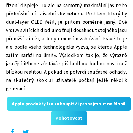
řízení displeje. To ale na samotný maximální jas nebo
přehřívání mít zásadní vliv nebude. Problém, který by
dual-layer OLED řešil, je přitom poměrně jasný. Dvě
vrstvy svítících diod umožňují dosáhnout stejného jasu
při nižší zátěži, a tedy i menším zahřívání. Právě to je
ale podle všeho technologická výzva, se kterou Apple
zatím naráží na limity. Výsledkem tak je, že výrazně
jasnější iPhone zůstává spíš hudbou budoucnosti než
blízkou realitou. A pokud se potvrdí současné odhady,
na skutečný skok si uživatelé počkají ještě několik
generací.
Apple produkty lze zakoupit či pronajmout na Mobil
Pohotovost