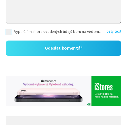
celý text
Vyplněním shora uvedených údajů beru na vědomí, že společnost TEXT FACTORY s.r.o., sídlem Brno, Durďákova 336/29, Černá Pole, PSČ: 613 00, IČ: 06157831, zapsané u Krajského soudu v Brně, oddíl C, vložka 100399, bude zpracovávat mé osobní údaje uvedené v rámci mnou vyplněného registračního formuláře na základě oprávněných zájmů TEXT FACTORY s.r.o. dle čl. 6 odst. 1 písm. f) GDPR a pro splnění právních povinností (čl. 6 odst. 1 písm. c) GDPR), a to pro tyto účely: nezbytnost zajistit oprávnění návštěvníka webových stránek provozovaných společností TEXT FACTORY s.r.o. přispívat aktivně ke zveřejněným článkům nebo v rámci diskusních fór a výkon práv TEXT FACTORY s.r.o. jako administrátora těchto diskusních fór. Více informací o zpracování osobních údajů a právech lze nalézt v