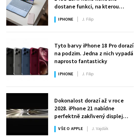
dostane funkci, na kterou
uživatelé Windows čekají roky
IPHONE
J. Filip
Tyto barvy iPhone 18 Pro dorazí
na podzim. Jedna z nich vypadá
naprosto fantasticky
IPHONE
J. Filip
Dokonalost dorazí až v roce
2028. iPhone 21 nabídne
perfektně zakřivený displej
i 200MPx foťák
VŠE O APPLE
J. Vajdák