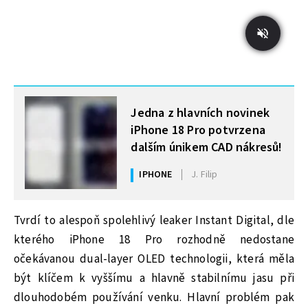
MOHLO BY VÁS ZAJÍMAT
Jedna z hlavních novinek
iPhone 18 Pro potvrzena
dalším únikem CAD nákresů!
IPHONE
J. Filip
Tvrdí to alespoň spolehlivý leaker Instant Digital, dle
kterého iPhone 18 Pro rozhodně nedostane
očekávanou dual-layer OLED technologii, která měla
být klíčem k vyššímu a hlavně stabilnímu jasu při
dlouhodobém používání venku. Hlavní problém pak