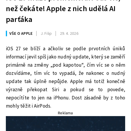
než čekáte! Apple z nich udělá AI
parťáka
VŠE O APPLE
J. Filip
29. 4. 2026
iOS 27 se blíží a ačkoliv se podle prvotních úniků
informací jevil spíš jako nudný update, který se zaměří
primárně na změny „pod kapotou“, čím víc se o něm
dozvídáme, tím víc to vypadá, že nakonec o nudný
update tak úplně nepůjde. Apple má totiž konečně
výrazně překopat Siri a pokud se to povede,
nepocítíte to jen na iPhonu. Dost zásadně by z toho
mohly těžit i AirPods.
Reklama