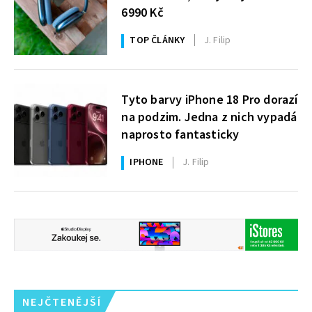
6990 Kč
TOP ČLÁNKY
J. Filip
Tyto barvy iPhone 18 Pro dorazí
na podzim. Jedna z nich vypadá
naprosto fantasticky
IPHONE
J. Filip
NEJČTENĚJŠÍ