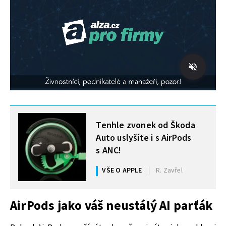
MOHLO BY VÁS ZAJÍMAT
Tenhle zvonek od Škoda
Auto uslyšíte i s AirPods
s ANC!
VŠE O APPLE
R. Zavřel
AirPods jako váš neustálý AI parťák