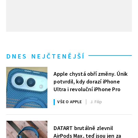
DNES NEJČTENĚJŠÍ
Apple chystá obří změny. Únik
potvrdil, kdy dorazí iPhone
Ultra i revoluční iPhone Pro
VŠE O APPLE
J. Filip
DATART brutálně zlevnil
AirPods Max, teď jsou jen za