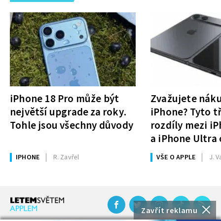
iPhone 18 Pro může být
Zvažujete nák
největší upgrade za roky.
iPhone? Tyto tř
Tohle jsou všechny důvody
rozdíly mezi i
a iPhone Ultra 
rozhodnutí
IPHONE
R. Zavřel
VŠE O APPLE
J. V
Zavřít reklamu