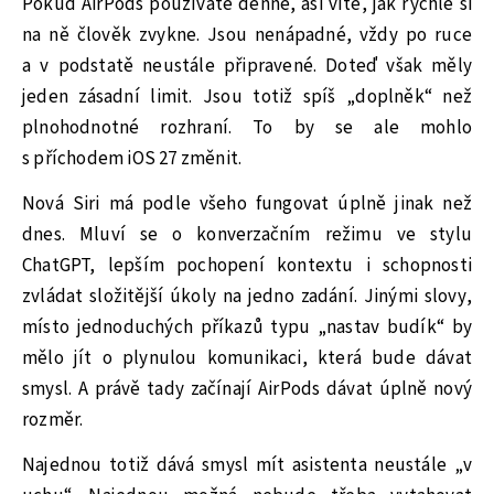
Pokud AirPods používáte denně, asi víte, jak rychle si
na ně člověk zvykne. Jsou nenápadné, vždy po ruce
a v podstatě neustále připravené. Doteď však měly
jeden zásadní limit. Jsou totiž spíš „doplněk“ než
plnohodnotné rozhraní. To by se ale mohlo
s příchodem iOS 27 změnit.
Nová Siri má podle všeho fungovat úplně jinak než
dnes. Mluví se o konverzačním režimu ve stylu
ChatGPT, lepším pochopení kontextu i schopnosti
zvládat složitější úkoly na jedno zadání. Jinými slovy,
místo jednoduchých příkazů typu „nastav budík“ by
mělo jít o plynulou komunikaci, která bude dávat
smysl. A právě tady začínají AirPods dávat úplně nový
rozměr.
Najednou totiž dává smysl mít asistenta neustále „v