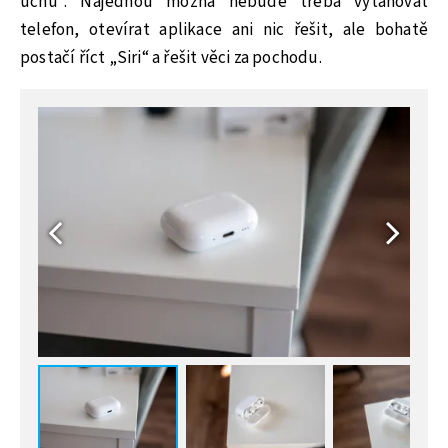
uchu“. Najednou možná nebude třeba vytahovat
telefon, otevírat aplikace ani nic řešit, ale bohatě
postačí říct „Siri“ a řešit věci za pochodu.