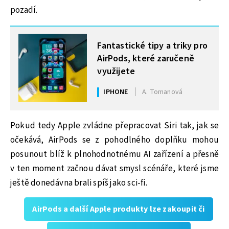
pozadí.
MOHLO BY VÁS ZAJÍMAT
Fantastické tipy a triky pro
AirPods, které zaručeně
využijete
IPHONE
A. Tomanová
Pokud tedy Apple zvládne přepracovat Siri tak, jak se
očekává, AirPods se z pohodlného doplňku mohou
posunout blíž k plnohodnotnému AI zařízení a přesně
v ten moment začnou dávat smysl scénáře, které jsme
ještě donedávna brali spíš jako sci-fi.
AirPods a další Apple produkty lze zakoupit či