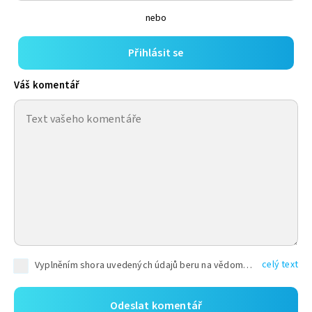
nebo
Přihlásit se
Váš komentář
celý text
Vyplněním shora uvedených údajů beru na vědomí, že společnost TEXT FACTORY s.r.o., sídlem Brno, Durďákova 336/29, Černá Pole, PSČ: 613 00, IČ: 06157831, zapsané u Krajského soudu v Brně, oddíl C, vložka 100399, bude zpracovávat mé osobní údaje uvedené v rámci mnou vyplněného registračního formuláře na základě oprávněných zájmů TEXT FACTORY s.r.o. dle čl. 6 odst. 1 písm. f) GDPR a pro splnění právních povinností (čl. 6 odst. 1 písm. c) GDPR), a to pro tyto účely: nezbytnost zajistit oprávnění návštěvníka webových stránek provozovaných společností TEXT FACTORY s.r.o. přispívat aktivně ke zveřejněným článkům nebo v rámci diskusních fór a výkon práv TEXT FACTORY s.r.o. jako administrátora těchto diskusních fór. Více informací o zpracování osobních údajů a právech lze nalézt v