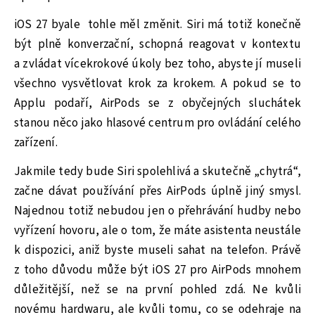
iOS 27 byale
tohle měl změnit. Siri má totiž konečně
být plně konverzační, schopná reagovat v kontextu
a zvládat vícekrokové úkoly bez toho, abyste jí museli
všechno vysvětlovat krok za krokem. A pokud se to
Applu podaří, AirPods se z obyčejných sluchátek
stanou něco jako hlasové centrum pro ovládání celého
zařízení.
Jakmile tedy bude Siri spolehlivá a skutečně „chytrá“,
začne dávat používání přes AirPods úplně jiný smysl.
Najednou totiž nebudou jen o přehrávání hudby nebo
vyřízení hovoru, ale o tom, že máte asistenta neustále
k dispozici, aniž byste museli sahat na telefon. Právě
z toho důvodu může být iOS 27 pro AirPods mnohem
důležitější, než se na první pohled zdá. Ne kvůli
novému hardwaru, ale kvůli tomu, co se odehraje na