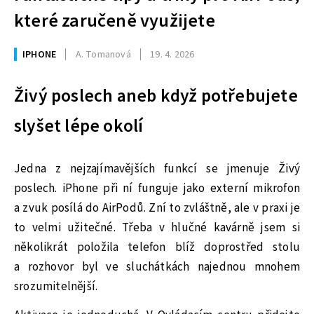
které zaručeně využijete
IPHONE
A. Tomanová
19. 4. 2026
Živý poslech aneb když potřebujete
slyšet lépe okolí
Jedna z nejzajímavějších funkcí se jmenuje Živý
poslech. iPhone při ní funguje jako externí mikrofon
a zvuk posílá do AirPodů. Zní to zvláštně, ale v praxi je
to velmi užitečné. Třeba v hlučné kavárně jsem si
několikrát položila telefon blíž doprostřed stolu
a rozhovor byl ve sluchátkách najednou mnohem
srozumitelnější.