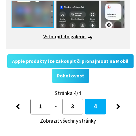
Vstoupit do galerie
Apple produkty lze zakoupit či pronajmout na Mobil
Pohotovost
Stránka 4/4
1
3
4
Zobrazit všechny stránky