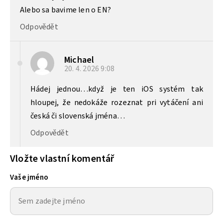
Alebo sa bavime len o EN?
Odpovědět
Michael
20. 4. 2026
9:08
Hádej jednou…když je ten iOS systém tak
hloupej, že nedokáže rozeznat pri vytáčení ani
česká či slovenská jména…
Odpovědět
Vložte vlastní komentář
Vaše jméno