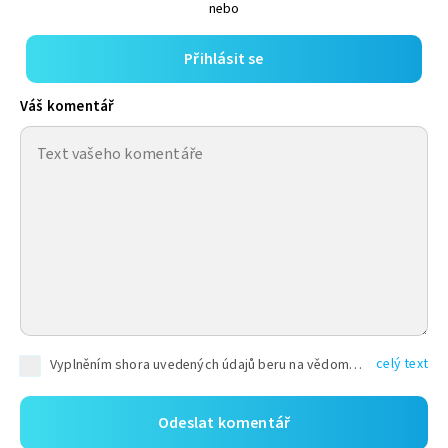
nebo
Přihlásit se
Váš komentář
celý text
Vyplněním shora uvedených údajů beru na vědomí, že společnost TEXT FACTORY s.r.o., sídlem Brno, Durďákova 336/29, Černá Pole, PSČ: 613 00, IČ: 06157831, zapsané u Krajského soudu v Brně, oddíl C, vložka 100399, bude zpracovávat mé osobní údaje uvedené v rámci mnou vyplněného registračního formuláře na základě oprávněných zájmů TEXT FACTORY s.r.o. dle čl. 6 odst. 1 písm. f) GDPR a pro splnění právních povinností (čl. 6 odst. 1 písm. c) GDPR), a to pro tyto účely: nezbytnost zajistit oprávnění návštěvníka webových stránek provozovaných společností TEXT FACTORY s.r.o. přispívat aktivně ke zveřejněným článkům nebo v rámci diskusních fór a výkon práv TEXT FACTORY s.r.o. jako administrátora těchto diskusních fór. Více informací o zpracování osobních údajů a právech lze nalézt v