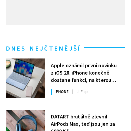
DNES NEJČTENĚJŠÍ
Apple oznámil první novinku
z iOS 28. iPhone konečně
dostane funkci, na kterou
uživatelé Windows čekají roky
IPHONE
J. Filip
DATART brutálně zlevnil
AirPods Max, teď jsou jen za