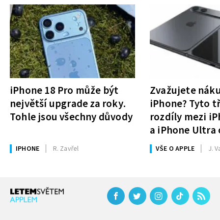
iPhone 18 Pro může být
Zvažujete nák
největší upgrade za roky.
iPhone? Tyto tř
Tohle jsou všechny důvody
rozdíly mezi i
a iPhone Ultra 
rozhodnutí
IPHONE
R. Zavřel
VŠE O APPLE
J. V