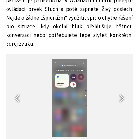
Aktivace je jednoduchá. V Ovládacím centru přidejte
ovládací prvek Sluch a poté zapněte Živý poslech.
Nejde o žádné „špionážní“ využití, spíš o chytré řešení
pro situace, kdy okolní hluk přehlušuje běžnou
konverzaci nebo potřebujete lépe slyšet konkrétní
zdroj zvuku.