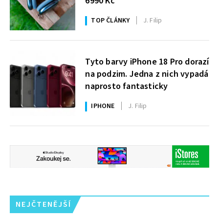
6990 Kč
TOP ČLÁNKY
J. Filip
Tyto barvy iPhone 18 Pro dorazí
na podzim. Jedna z nich vypadá
naprosto fantasticky
IPHONE
J. Filip
NEJČTENĚJŠÍ