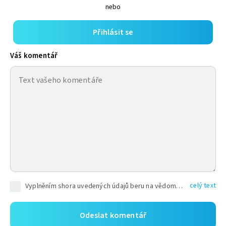
nebo
Přihlásit se
Váš komentář
celý text
Vyplněním shora uvedených údajů beru na vědomí, že společnost TEXT FACTORY s.r.o., sídlem Brno, Durďákova 336/29, Černá Pole, PSČ: 613 00, IČ: 06157831, zapsané u Krajského soudu v Brně, oddíl C, vložka 100399, bude zpracovávat mé osobní údaje uvedené v rámci mnou vyplněného registračního formuláře na základě oprávněných zájmů TEXT FACTORY s.r.o. dle čl. 6 odst. 1 písm. f) GDPR a pro splnění právních povinností (čl. 6 odst. 1 písm. c) GDPR), a to pro tyto účely: nezbytnost zajistit oprávnění návštěvníka webových stránek provozovaných společností TEXT FACTORY s.r.o. přispívat aktivně ke zveřejněným článkům nebo v rámci diskusních fór a výkon práv TEXT FACTORY s.r.o. jako administrátora těchto diskusních fór. Více informací o zpracování osobních údajů a právech lze nalézt v