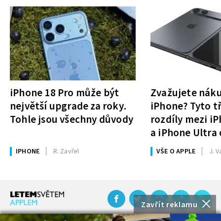
iPhone 18 Pro může být
Zvažujete nák
největší upgrade za roky.
iPhone? Tyto tř
Tohle jsou všechny důvody
rozdíly mezi i
a iPhone Ultra 
rozhodnutí
IPHONE
R. Zavřel
VŠE O APPLE
J. V
Zavřít reklamu