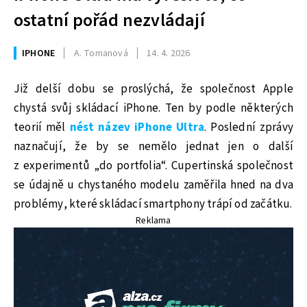
ostatní pořád nezvládají
IPHONE
A. Tomanová
14. 4. 2026
Již delší dobu se proslýchá, že společnost Apple
chystá svůj skládací iPhone. Ten by podle některých
teorií měl
nést název iPhone Ultra
. Poslední zprávy
naznačují, že by se nemělo jednat jen o další
z experimentů „do portfolia“. Cupertinská společnost
se údajně u chystaného modelu zaměřila hned na dva
problémy, které skládací smartphony trápí od začátku.
Reklama