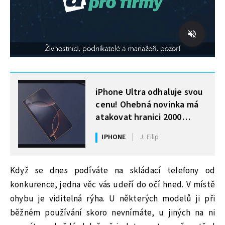
MOHLO BY VÁS ZAJÍMAT
iPhone Ultra odhaluje svou
cenu! Ohebná novinka má
atakovat hranici 2000
dolarů
IPHONE
J. Filip
Když se dnes podíváte na skládací telefony od
konkurence, jedna věc vás udeří do očí hned. V místě
ohybu je viditelná rýha. U některých modelů ji při
běžném používání skoro nevnímáte, u jiných na ni