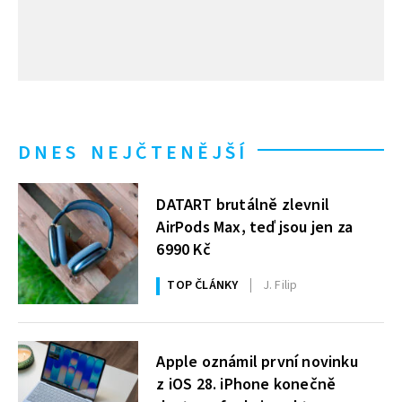
DNES NEJČTENĚJŠÍ
DATART brutálně zlevnil
AirPods Max, teď jsou jen za
6990 Kč
TOP ČLÁNKY
J. Filip
Apple oznámil první novinku
z iOS 28. iPhone konečně