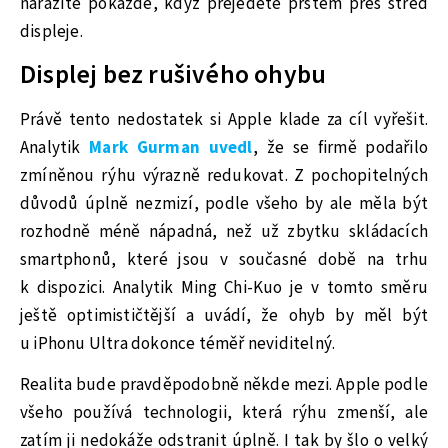
narazíte pokaždé, když přejedete prstem přes střed
displeje.
Displej bez rušivého ohybu
Právě tento nedostatek si Apple klade za cíl vyřešit.
Analytik
Mark Gurman uvedl
, že se firmě podařilo
zmíněnou rýhu výrazně redukovat. Z pochopitelných
důvodů úplně nezmizí, podle všeho by ale měla být
rozhodně méně nápadná, než už zbytku skládacích
smartphonů, které jsou v současné době na trhu
k dispozici. Analytik Ming Chi-Kuo je v tomto směru
ještě optimističtější a uvádí, že ohyb by měl být
u iPhonu Ultra dokonce téměř neviditelný.
Realita bude pravděpodobně někde mezi. Apple podle
všeho používá technologii, která rýhu zmenší, ale
zatím ji nedokáže odstranit úplně. I tak by šlo o velký