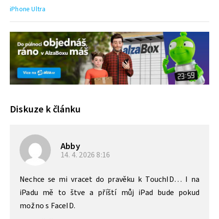
iPhone Ultra
Diskuze k článku
Abby
14. 4. 2026
8:16
Nechce se mi vracet do pravěku k TouchID… I na
iPadu mě to štve a příští můj iPad bude pokud
možno s FaceID.