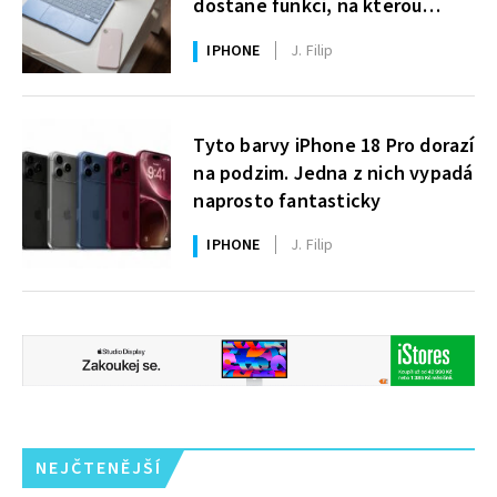
dostane funkci, na kterou
uživatelé Windows čekají roky
IPHONE
J. Filip
Tyto barvy iPhone 18 Pro dorazí
na podzim. Jedna z nich vypadá
naprosto fantasticky
IPHONE
J. Filip
NEJČTENĚJŠÍ