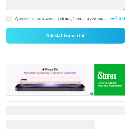
celý text
Vyplněním shora uvedených údajů beru na vědomí, že společnost TEXT FACTORY s.r.o., sídlem Brno, Durďákova 336/29, Černá Pole, PSČ: 613 00, IČ: 06157831, zapsané u Krajského soudu v Brně, oddíl C, vložka 100399, bude zpracovávat mé osobní údaje uvedené v rámci mnou vyplněného registračního formuláře na základě oprávněných zájmů TEXT FACTORY s.r.o. dle čl. 6 odst. 1 písm. f) GDPR a pro splnění právních povinností (čl. 6 odst. 1 písm. c) GDPR), a to pro tyto účely: nezbytnost zajistit oprávnění návštěvníka webových stránek provozovaných společností TEXT FACTORY s.r.o. přispívat aktivně ke zveřejněným článkům nebo v rámci diskusních fór a výkon práv TEXT FACTORY s.r.o. jako administrátora těchto diskusních fór. Více informací o zpracování osobních údajů a právech lze nalézt v