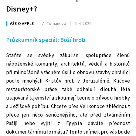
Disney+?
VŠE O APPLE
A. Tomanová
6. 4. 2026
Průzkumník speciál: Boží hrob
Staňte se svědky zákulisní spolupráce členů
náboženské komunity, architektů, vědců a historiků
při mimořádně vzácném úsilí o obnovu stavby chránící
podle mnohých Kristův hrob v Jeruzalémě. Klíčové
restaurátorské práce také odhalují dlouhá léta
utajovaná tajemství a zkoumají teorie o původu hrobky
a Ježíšově pohřbu. Chcete přes Velikonoce zhlédnout
přece jen něco serióznějšího, ale před ztvárněním
Pašijí nebo vyjití z Egypta dáváte přednost
dokumentárnímu formátu? Tento snímek pro vás bude