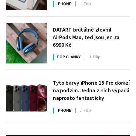
IPHONE
J. Filip
DATART brutálně zlevnil
AirPods Max, teď jsou jen za
6990 Kč
TOP ČLÁNKY
J. Filip
Tyto barvy iPhone 18 Pro dorazí
na podzim. Jedna z nich vypadá
naprosto fantasticky
IPHONE
J. Filip