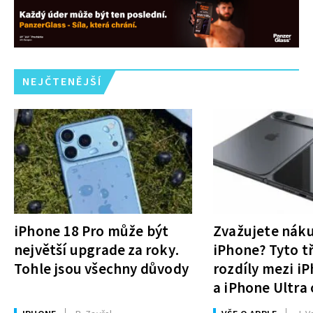
NEJČTENĚJŠÍ
iPhone 18 Pro může být
Zvažujete nák
největší upgrade za roky.
iPhone? Tyto tř
Tohle jsou všechny důvody
rozdíly mezi i
a iPhone Ultra 
rozhodnutí