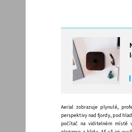
MOHLO BY VÁS ZAJÍMAT
Aerial zobrazuje plynulé, pro
perspektivy nad fjordy, pod hl
počítač na viditelném místě 
elegance a klidu. Ať už jej vyu