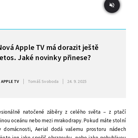
Nová Apple TV má dorazit ještě
letos. Jaké novinky přinese?
APPLE TV
Tomáš Svoboda
24. 9. 2025
fesionálně natočené záběry z celého světa – z ptačí
adinou oceánu nebo mezi mrakodrapy. Pokud máte stolní
v domácnosti, Aerial dodá vašemu prostoru nádech
žijete jen jako spořič obrazovky, nebo jako pohyblivou