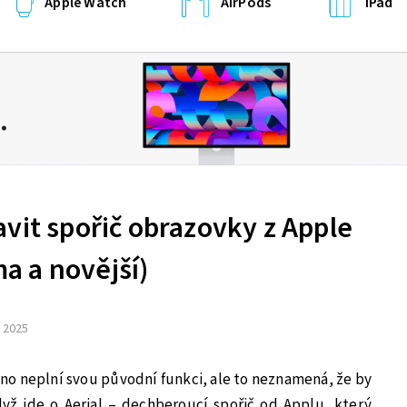
Apple Watch
AirPods
iPad
vit spořič obrazovky z Apple
 a novější)
. 2025
o neplní svou původní funkci, ale to neznamená, že by
yž jde o Aerial – dechberoucí spořič od Applu, který