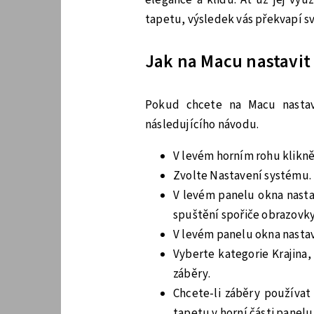
tapetu, výsledek vás překvapí 
Jak na Macu nastavit
Pokud chcete na Macu nastav
následujícího návodu.
V levém horním rohu klikně
Zvolte Nastavení systému.
V levém panelu okna nasta
spuštění spořiče obrazovky
V levém panelu okna nastav
Vyberte kategorie Krajina
záběry.
Chcete-li záběry používat 
tapetu v horní části panelu