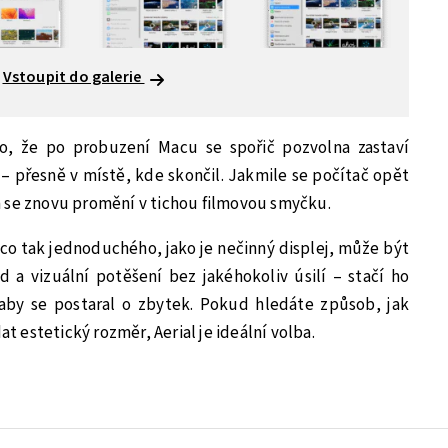
Vstoupit do galerie
o, že po probuzení Macu se spořič pozvolna zastaví
 – přesně v místě, kde skončil. Jakmile se počítač opět
 se znovu promění v tichou filmovou smyčku.
ěco tak jednoduchého, jako je nečinný displej, může být
id a vizuální potěšení bez jakéhokoliv úsilí – stačí ho
aby se postaral o zbytek. Pokud hledáte způsob, jak
estetický rozměr, Aerial je ideální volba.