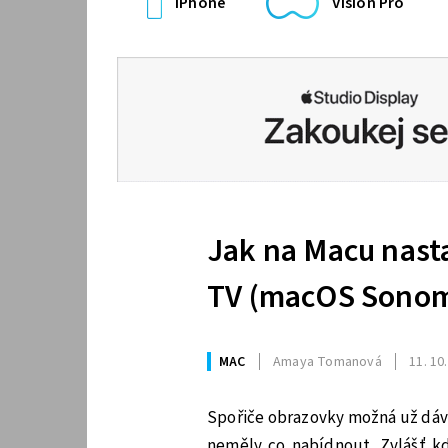
iPhone
Vision Pro
Jak na Macu nasta
TV (macOS Sonoma
MAC
Amaya Tomanová
11. 10
Spořiče obrazovky možná už dávn
neměly co nabídnout. Zvlášť kd