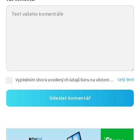
celý text
Vyplněním shora uvedených údajů beru na vědomí, že společnost TEXT FACTORY s.r.o., sídlem Brno, Durďákova 336/29, Černá Pole, PSČ: 613 00, IČ: 06157831, zapsané u Krajského soudu v Brně, oddíl C, vložka 100399, bude zpracovávat mé osobní údaje uvedené v rámci mnou vyplněného registračního formuláře na základě oprávněných zájmů TEXT FACTORY s.r.o. dle čl. 6 odst. 1 písm. f) GDPR a pro splnění právních povinností (čl. 6 odst. 1 písm. c) GDPR), a to pro tyto účely: nezbytnost zajistit oprávnění návštěvníka webových stránek provozovaných společností TEXT FACTORY s.r.o. přispívat aktivně ke zveřejněným článkům nebo v rámci diskusních fór a výkon práv TEXT FACTORY s.r.o. jako administrátora těchto diskusních fór. Více informací o zpracování osobních údajů a právech lze nalézt v