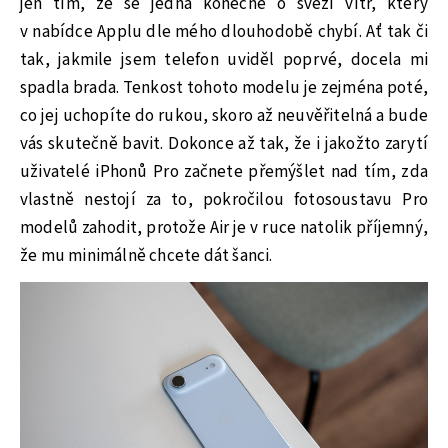
jen tím, že se jedná konečně o svěží vítr, který
v nabídce Applu dle mého dlouhodobě chybí. Ať tak či
tak, jakmile jsem telefon uviděl poprvé, docela mi
spadla brada. Tenkost tohoto modelu je zejména poté,
co jej uchopíte do rukou, skoro až neuvěřitelná a bude
vás skutečně bavit. Dokonce až tak, že i jakožto zarytí
uživatelé iPhonů Pro začnete přemýšlet nad tím, zda
vlastně nestojí za to, pokročilou fotosoustavu Pro
modelů zahodit, protože Air je v ruce natolik příjemný,
že mu minimálně chcete dát šanci.