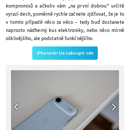
kompromisů a ačkoliv vám „na první dobrou“ určitě
vyrazí dech, poměrně rychle začnete zjišťovat, že je to
v tomto případě něco za něco – tedy buď dostanete
naprosto nádherný kus elektroniky, nebo něco mírně
ošklivějšího, ale podstatně funkčnějšího.
iPhone Air lze zakoupit zde