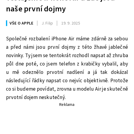
naše první dojmy
VŠE O APPLE
J. Filip
19. 9. 2025
Společné rozbalení iPhone Air máme zdárně za sebou
a před námi jsou první dojmy z této žhavé jablečné
novinky. Ty jsem se tentokrát rozhodl napsat až zhruba
půl dne poté, co jsem telefon z krabičky vybalil, aby
u mě odeznělo prvotní nadšení a já tak dokázal
následující řádky napsat co nejvíc objektivně. Protože
co si budeme povídat, zrovna u modelu Air je skutečně
prvotní dojem neskutečný.
Reklama