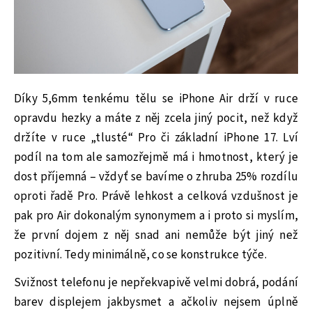
Díky 5,6mm tenkému tělu se iPhone Air drží v ruce
opravdu hezky a máte z něj zcela jiný pocit, než když
držíte v ruce „tlusté“ Pro či základní iPhone 17. Lví
podíl na tom ale samozřejmě má i hmotnost, který je
dost příjemná – vždyť se bavíme o zhruba 25% rozdílu
oproti řadě Pro. Právě lehkost a celková vzdušnost je
pak pro Air dokonalým synonymem a i proto si myslím,
že první dojem z něj snad ani nemůže být jiný než
pozitivní. Tedy minimálně, co se konstrukce týče.
Svižnost telefonu je nepřekvapivě velmi dobrá, podání
barev displejem jakbysmet a ačkoliv nejsem úplně