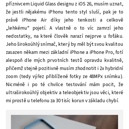
příznivcem Liquid Glass designu z iOS 26, musím uznat,
že jestli nějakému iPhonu tento styl sluší, pak je to
právě iPhone Air díky jeho tenkosti a celkově
„lehkému“ pojetí. A vlastně o to víc zamrzí jeho
nedostatky, na které člověk narazí nejprve u foťáku.
Jeho širokoúhlý snímač, který by měl být svou kvalitou
zasazen někam mezi základní iPhone a iPhone Pro, fotí
alespoň dle mých prvotních testů opravdu kvalitně,
přičemž stejně pozitivně musím zhodnotit i 2x hybridní
zoom (tedy výřez přiblížené fotky ze 48MPx snímku).
Nicméně i po té chvilce testování mám pocit, že
ultraširokoúhlý objektiv a teleobjektiv jsou věci, které
mi prostě u telefonu za 30 tisíc korun v základu chybí.