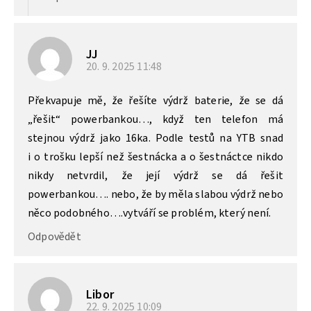
JJ
20. 9. 2025
11:48
Překvapuje mě, že řešíte výdrž baterie, že se dá
„řešit“ powerbankou…, když ten telefon má
stejnou výdrž jako 16ka. Podle testů na YTB snad
i o trošku lepší než šestnácka a o šestnáctce nikdo
nikdy netvrdil, že její výdrž se dá řešit
powerbankou…. nebo, že by měla slabou výdrž nebo
něco podobného….vytváří se problém, který není.
Odpovědět
Libor
22. 9. 2025
10:09