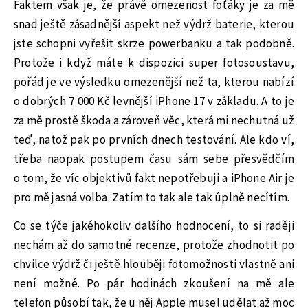
Faktem však je, že právě omezenost foťáky je za mě
snad ještě zásadnější aspekt než výdrž baterie, kterou
jste schopni vyřešit skrze powerbanku a tak podobně.
Protože i když máte k dispozici super fotosoustavu,
pořád je ve výsledku omezenější než ta, kterou nabízí
o dobrých 7 000 Kč levnější iPhone 17 v základu. A to je
za mě prostě škoda a zároveň věc, která mi nechutná už
teď, natož pak po prvních dnech testování. Ale kdo ví,
třeba naopak postupem času sám sebe přesvědčím
o tom, že víc objektivů fakt nepotřebuji a iPhone Air je
pro mě jasná volba. Zatím to tak ale tak úplně necítím.
Co se týče jakéhokoliv dalšího hodnocení, to si raději
nechám až do samotné recenze, protože zhodnotit po
chvilce výdrž či ještě hlouběji fotomožnosti vlastně ani
není možné. Po pár hodinách zkoušení na mě ale
telefon působí tak, že u něj Apple musel udělat až moc