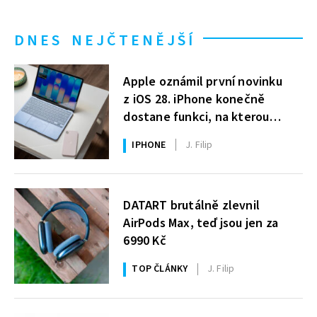
DNES NEJČTENĚJŠÍ
Apple oznámil první novinku
z iOS 28. iPhone konečně
dostane funkci, na kterou
uživatelé Windows čekají roky
IPHONE
J. Filip
DATART brutálně zlevnil
AirPods Max, teď jsou jen za
6990 Kč
TOP ČLÁNKY
J. Filip