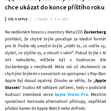
chce ukázat do konce příštího roku
VŠE O APPLE
J. Vajdák
4. 8. 2025
Na nedávném hovoru s investory Meta CEO
Zuckerberg
prohlásil, že chytré brýle považuje za ideální formát
pro AI. Podle něj umožní brýle „vidět to, co vidíte vy,
slyšet, co slyšíte vy, a mluvit s vámi“. Pokud brýle s AI
mít nebudete, můžete být v budoucnu dle
Zuckerberga v nevýhodě. Meta má už zkušenosti se
chytrými brýlemi v souvislosti se spoluprací s Ray-Ban.
Apple byl dosud opatrný. Dlouho se věřilo, že „
Apple
Glasses
“ budou AR náhlavní zařízení, tedy v podstatě
budoucí zmenšená verze
Apple Vision Pro
. Mezitím
společnost testovala alternativní přístupy, například
přidání kamer do Apple Watch nebo AirPods.