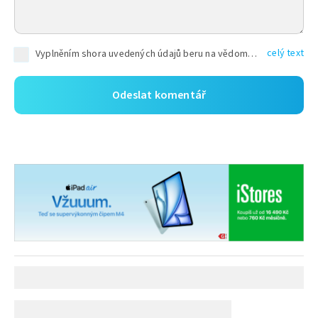
celý text
Vyplněním shora uvedených údajů beru na vědomí, že společnost TEXT FACTORY s.r.o., sídlem Brno, Durďákova 336/29, Černá Pole, PSČ: 613 00, IČ: 06157831, zapsané u Krajského soudu v Brně, oddíl C, vložka 100399, bude zpracovávat mé osobní údaje uvedené v rámci mnou vyplněného registračního formuláře na základě oprávněných zájmů TEXT FACTORY s.r.o. dle čl. 6 odst. 1 písm. f) GDPR a pro splnění právních povinností (čl. 6 odst. 1 písm. c) GDPR), a to pro tyto účely: nezbytnost zajistit oprávnění návštěvníka webových stránek provozovaných společností TEXT FACTORY s.r.o. přispívat aktivně ke zveřejněným článkům nebo v rámci diskusních fór a výkon práv TEXT FACTORY s.r.o. jako administrátora těchto diskusních fór. Více informací o zpracování osobních údajů a právech lze nalézt v