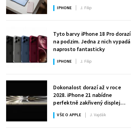
uživatelé Windows čekají roky
IPHONE
J. Filip
Tyto barvy iPhone 18 Pro dorazí
na podzim. Jedna z nich vypadá
naprosto fantasticky
IPHONE
J. Filip
Dokonalost dorazí až v roce
2028. iPhone 21 nabídne
perfektně zakřivený displej
i 200MPx foťák
VŠE O APPLE
J. Vajdák