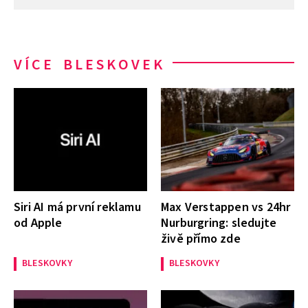
VÍCE BLESKOVEK
Siri AI má první reklamu
Max Verstappen vs 24hr
od Apple
Nurburgring: sledujte
živě přímo zde
BLESKOVKY
BLESKOVKY