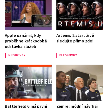
Apple oznámil, kdy
Artemis 2 start živě
proběhne krátkodobá
sledujte přímo zde!
odstávka služeb
BLESKOVKY
BLESKOVKY
Battlefield 6 má první
Zemřel módní návrhář