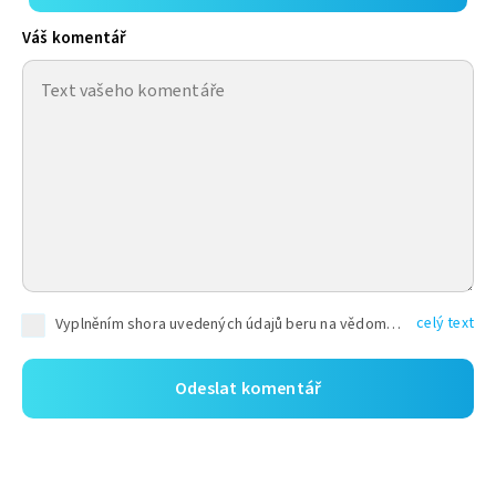
Váš komentář
celý text
Vyplněním shora uvedených údajů beru na vědomí, že společnost TEXT FACTORY s.r.o., sídlem Brno, Durďákova 336/29, Černá Pole, PSČ: 613 00, IČ: 06157831, zapsané u Krajského soudu v Brně, oddíl C, vložka 100399, bude zpracovávat mé osobní údaje uvedené v rámci mnou vyplněného registračního formuláře na základě oprávněných zájmů TEXT FACTORY s.r.o. dle čl. 6 odst. 1 písm. f) GDPR a pro splnění právních povinností (čl. 6 odst. 1 písm. c) GDPR), a to pro tyto účely: nezbytnost zajistit oprávnění návštěvníka webových stránek provozovaných společností TEXT FACTORY s.r.o. přispívat aktivně ke zveřejněným článkům nebo v rámci diskusních fór a výkon práv TEXT FACTORY s.r.o. jako administrátora těchto diskusních fór. Více informací o zpracování osobních údajů a právech lze nalézt v