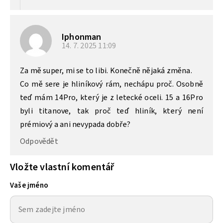
Iphonman
14. 7. 2025
11:09
Za mě super, mi se to libi. Konečně nějaká změna.
Co mě sere je hliníkový rám, nechápu proč. Osobně
teď mám 14Pro, který je z letecké oceli. 15 a 16Pro
byli titanove, tak proč teď hliník, který není
prémiový a ani nevypada dobře?
Odpovědět
Vložte vlastní komentář
Vaše jméno