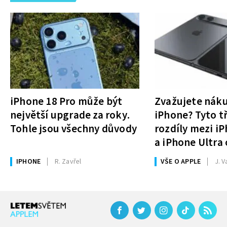
iPhone 18 Pro může být
Zvažujete nák
největší upgrade za roky.
iPhone? Tyto tř
Tohle jsou všechny důvody
rozdíly mezi i
a iPhone Ultra 
rozhodnutí
IPHONE
R. Zavřel
VŠE O APPLE
J. V