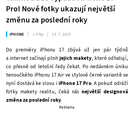
Pro! Nové fotky ukazují největší
změnu za poslední roky
IPHONE
J. Filip
13. 7. 2025
Do premiéry iPhonu 17 zbývá už jen pár týdnů
a internet začínají plnit
jejich makety
, které odhalují,
co přesně od letošní řady čekat. Po nedávném úniku
tenoučkého iPhonu 17 Air ve stylové černé variantě se
nyní dostává ke slovu i
iPhone 17 Pro
. A pokud odráží
fotky makety realitu, čeká nás
největší designová
změna za poslední roky
.
Reklama