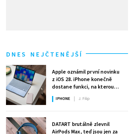
DNES NEJČTENĚJŠÍ
Apple oznámil první novinku
z iOS 28. iPhone konečně
dostane funkci, na kterou
uživatelé Windows čekají roky
IPHONE
J. Filip
DATART brutálně zlevnil
AirPods Max, teď jsou jen za