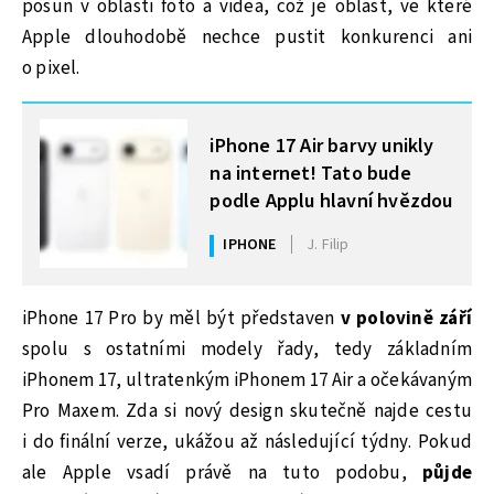
posun v oblasti foto a videa, což je oblast, ve které
Apple dlouhodobě nechce pustit konkurenci ani
o pixel.
MOHLO BY VÁS ZAJÍMAT
iPhone 17 Air barvy unikly
na internet! Tato bude
podle Applu hlavní hvězdou
IPHONE
J. Filip
iPhone 17 Pro by měl být představen
v polovině září
spolu s ostatními modely řady, tedy základním
iPhonem 17, ultratenkým iPhonem 17 Air a očekávaným
Pro Maxem. Zda si nový design skutečně najde cestu
i do finální verze, ukážou až následující týdny. Pokud
ale Apple vsadí právě na tuto podobu,
půjde