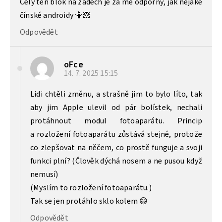
Celý ten blok na zádech je za mě odporný, jak nějaké
čínské androidy 🤷🙈
Odpovědět
oFce
14. 7. 2025
15:15
Lidi chtěli změnu, a strašně jim to bylo líto, tak
aby jim Apple ulevil od pár bolístek, nechali
protáhnout modul fotoaparátu. Princip
a rozložení fotoaparátu zůstává stejné, protože
co zlepšovat na něčem, co prostě funguje a svoji
funkci plní? (Člověk dýchá nosem a ne pusou když
nemusí)
(Myslím to rozložení fotoaparátu.)
Tak se jen protáhlo sklo kolem 😄
Odpovědět