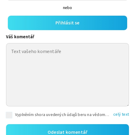
nebo
Přihlásit se
Váš komentář
celý text
Vyplněním shora uvedených údajů beru na vědomí, že společnost TEXT FACTORY s.r.o., sídlem Brno, Durďákova 336/29, Černá Pole, PSČ: 613 00, IČ: 06157831, zapsané u Krajského soudu v Brně, oddíl C, vložka 100399, bude zpracovávat mé osobní údaje uvedené v rámci mnou vyplněného registračního formuláře na základě oprávněných zájmů TEXT FACTORY s.r.o. dle čl. 6 odst. 1 písm. f) GDPR a pro splnění právních povinností (čl. 6 odst. 1 písm. c) GDPR), a to pro tyto účely: nezbytnost zajistit oprávnění návštěvníka webových stránek provozovaných společností TEXT FACTORY s.r.o. přispívat aktivně ke zveřejněným článkům nebo v rámci diskusních fór a výkon práv TEXT FACTORY s.r.o. jako administrátora těchto diskusních fór. Více informací o zpracování osobních údajů a právech lze nalézt v