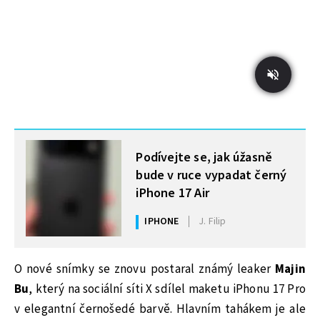
MOHLO BY VÁS ZAJÍMAT
Podívejte se, jak úžasně
bude v ruce vypadat černý
iPhone 17 Air
IPHONE
J. Filip
O nové snímky se znovu postaral známý leaker
Majin
Bu
, který na sociální síti X sdílel maketu iPhonu 17 Pro
v elegantní černošedé barvě. Hlavním tahákem je ale