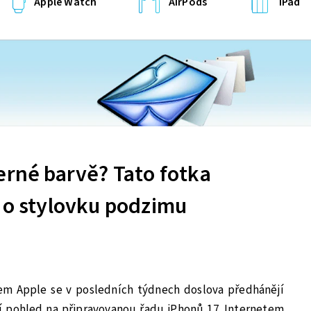
Apple Watch
AirPods
iPad
erné barvě? Tato fotka
 o stylovku podzimu
olem Apple se v posledních týdnech doslova předhánějí
í pohled na připravovanou řadu iPhonů 17. Internetem