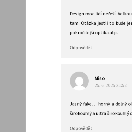
Design moc lidí neřeší. Velkou
tam. Otázka jestli to bude je
pokročilejší optika atp.
Odpovědět
Miso
25. 6. 2025
21:52
Jasný fake… horný a dolný ob
širokouhlý a ultra širokouhlý o
Odpovědět