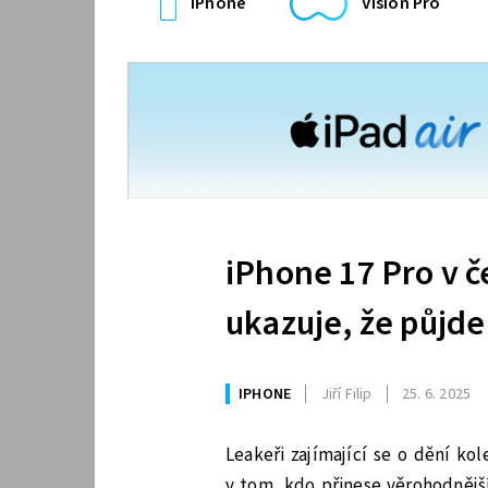
iPhone
Vision Pro
iPhone 17 Pro v č
ukazuje, že půjde
IPHONE
Jiří Filip
25. 6. 2025
Leakeři zajímající se o dění k
v tom, kdo přinese věrohodnějš