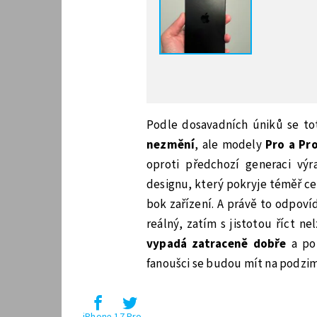
Podle dosavadních úniků se to
nezmění
, ale modely
Pro a Pr
oproti předchozí generaci výr
designu, který pokryje téměř cel
bok zařízení. A právě to odpovíd
reálný, zatím s jistotou říct ne
vypadá zatraceně dobře
a pok
fanoušci se budou mít na podzim