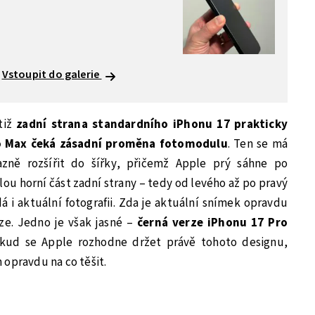
Vstoupit do galerie
tiž
zadní strana standardního iPhonu 17 prakticky
o Max čeká zásadní proměna fotomodulu
. Ten se má
azně rozšířit do šířky, přičemž Apple prý sáhne po
ou horní část zadní strany – tedy od levého až po pravý
á i aktuální fotografii. Zda je aktuální snímek opravdu
lze. Jedno je však jasné –
černá verze iPhonu 17 Pro
ud se Apple rozhodne držet právě tohoto designu,
 opravdu na co těšit.