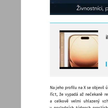
MOHLO BY VÁS ZAJÍMAT
Na jeho profilu na X se objevil
říct, že vypadá až nečekaně re
a celkově velmi uhlazený vz
v posledních týdnech proslýc