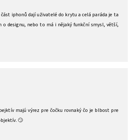
 část iphonů dají uživatelé do krytu a celá paráda je ta
n o designu, nebo to má i nějaký funkční smysl, větší,
ejktív majú výrez pre čočku rovnaký čo je blbost pre
bjektív. 🙄