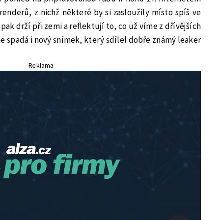
renderů, z nichž některé by si zasloužily místo spíš ve
opak drží při zemi a reflektují to, co už víme z dřívějších
ie spadá i nový snímek, který sdílel dobře známý leaker
Reklama