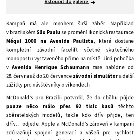
Vstoupit do galerie
Kampaň má ale mnohem širší záběr. Například
v brazilském
São Paulu
se promění ikonická restaurace
Méqui 1000 na Avenida Paulista
, která dostane
kompletní závodní facelift včetně skutečného
monopostu vystaveného přímo na místě. Jiná pobočka
v
Avenida Henrique Schaumann
zase nabídne od
28. června až do 20. července
závodní simulátor
a další
zážitky pro návštěvníky o víkendech.
McDonald’s pro Brazílii potvrdil, že do oběhu půjde
pouze něco málo přes 92 tisíc kusů
těchto
sběratelských modelů, takže kdo dřív přijde, ten
dřív… odjede. Apple a McDonald’s zároveň v kampani
zdůrazňují spojení generací a vášeň pro rychlost