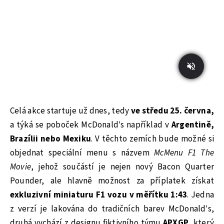
Celá akce startuje už dnes, tedy
ve středu 25. června,
a týká se poboček McDonald’s například v
Argentině,
Brazílii nebo Mexiku
. V těchto zemích bude možné si
objednat speciální menu s názvem
McMenu F1 The
Movie
, jehož součástí je nejen nový Bacon Quarter
Pounder, ale hlavně možnost za příplatek získat
exkluzivní miniaturu F1 vozu v měřítku 1:43
. Jedna
z verzí je lakována do tradičních barev McDonald’s,
druhá vychází z designu fiktivního týmu
APXGP
, který