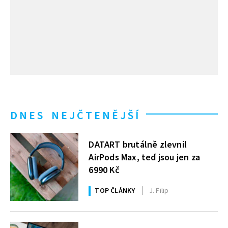
DNES NEJČTENĚJŠÍ
DATART brutálně zlevnil
AirPods Max, teď jsou jen za
6990 Kč
TOP ČLÁNKY
J. Filip