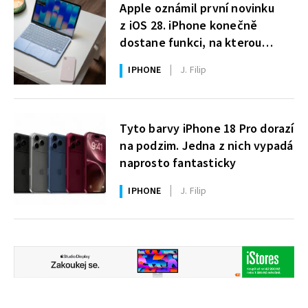
Apple oznámil první novinku
z iOS 28. iPhone konečně
dostane funkci, na kterou
uživatelé Windows čekají roky
IPHONE
J. Filip
Tyto barvy iPhone 18 Pro dorazí
na podzim. Jedna z nich vypadá
naprosto fantasticky
IPHONE
J. Filip