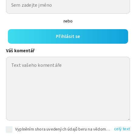
nebo
Přihlásit se
Váš komentář
celý text
Vyplněním shora uvedených údajů beru na vědomí, že společnost TEXT FACTORY s.r.o., sídlem Brno, Durďákova 336/29, Černá Pole, PSČ: 613 00, IČ: 06157831, zapsané u Krajského soudu v Brně, oddíl C, vložka 100399, bude zpracovávat mé osobní údaje uvedené v rámci mnou vyplněného registračního formuláře na základě oprávněných zájmů TEXT FACTORY s.r.o. dle čl. 6 odst. 1 písm. f) GDPR a pro splnění právních povinností (čl. 6 odst. 1 písm. c) GDPR), a to pro tyto účely: nezbytnost zajistit oprávnění návštěvníka webových stránek provozovaných společností TEXT FACTORY s.r.o. přispívat aktivně ke zveřejněným článkům nebo v rámci diskusních fór a výkon práv TEXT FACTORY s.r.o. jako administrátora těchto diskusních fór. Více informací o zpracování osobních údajů a právech lze nalézt v