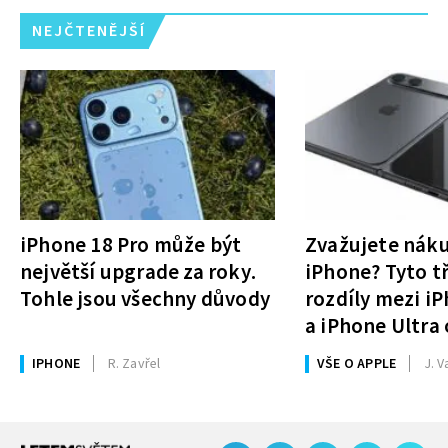
NEJČTENĚJŠÍ
iPhone 18 Pro může být
Zvažujete nák
největší upgrade za roky.
iPhone? Tyto tř
Tohle jsou všechny důvody
rozdíly mezi i
a iPhone Ultra 
rozhodnutí
IPHONE
R. Zavřel
VŠE O APPLE
J. V