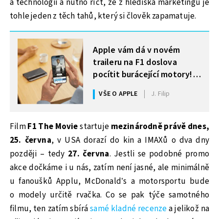
a technologii a nutno říct, že z hlediska marketingu je
tohle jeden z těch tahů, který si člověk zapamatuje.
MOHLO BY VÁS ZAJÍMAT
Apple vám dá v novém
traileru na F1 doslova
pocítit burácející motory!
Využil pro to haptiku
VŠE O APPLE
J. Filip
iPhone
Film
F1 The Movie
startuje
mezinárodně právě dnes,
25. června
, v USA dorazí do kin a IMAXů o dva dny
později – tedy
27. června
. Jestli se podobné promo
akce dočkáme i u nás, zatím není jasné, ale minimálně
u fanoušků Applu, McDonald’s a motorsportu bude
o modely určitě rvačka. Co se pak týče samotného
filmu, ten zatím sbírá
samé kladné recenze
a jelikož na