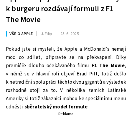
k burgeru rozdávají formuli z F1
The Movie
VŠE O APPLE
J. Filip
25. 6. 2025
Pokud jste si mysleli, že Apple a McDonald’s nemají
moc co sdílet, připravte se na překvapení. Díky
premiéře dlouho očekávaného filmu
F1 The Movie
,
v němž se v hlavní roli objeví Brad Pitt, totiž došlo
k netradiční spolupráci těchto dvou gigantů a výsledek
rozhodně stojí za to. V několika zemích Latinské
Ameriky si totiž zákazníci mohou ke speciálnímu menu
odnést i
sběratelský model formule
.
Reklama