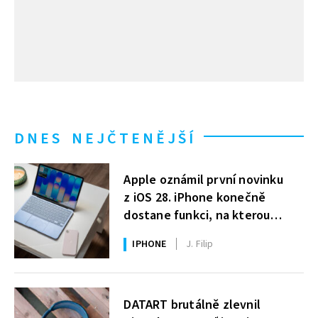
DNES NEJČTENĚJŠÍ
Apple oznámil první novinku
z iOS 28. iPhone konečně
dostane funkci, na kterou
uživatelé Windows čekají roky
IPHONE
J. Filip
DATART brutálně zlevnil