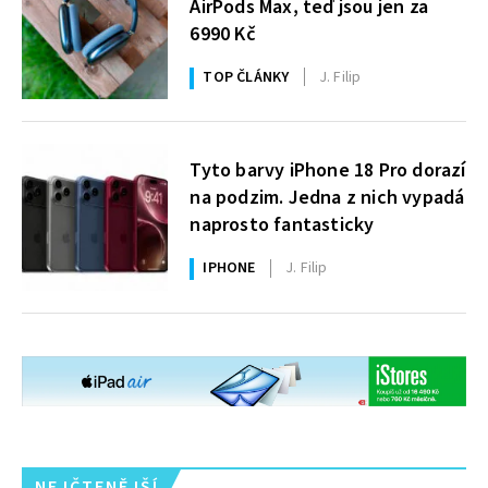
AirPods Max, teď jsou jen za
6990 Kč
TOP ČLÁNKY
J. Filip
Tyto barvy iPhone 18 Pro dorazí
na podzim. Jedna z nich vypadá
naprosto fantasticky
IPHONE
J. Filip
NEJČTENĚJŠÍ