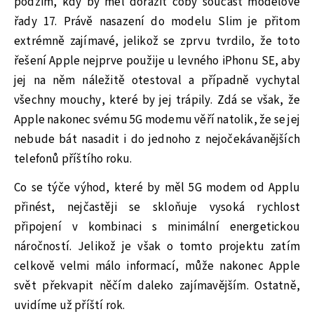
podzim, kdy by měl dorazit coby součást modelové
řady 17. Právě nasazení do modelu Slim je přitom
extrémně zajímavé, jelikož se zprvu tvrdilo, že toto
řešení Apple nejprve použije u levného iPhonu SE, aby
jej na něm náležitě otestoval a případně vychytal
všechny mouchy, které by jej trápily. Zdá se však, že
Apple nakonec svému 5G modemu věří natolik, že se jej
nebude bát nasadit i do jednoho z nejočekávanějších
telefonů příštího roku.
Co se týče výhod, které by měl 5G modem od Applu
přinést, nejčastěji se skloňuje vysoká rychlost
připojení v kombinaci s minimální energetickou
náročností. Jelikož je však o tomto projektu zatím
celkově velmi málo informací, může nakonec Apple
svět překvapit něčím daleko zajímavějším. Ostatně,
uvidíme už příští rok.