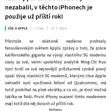
nezabalil, v těchto iPhonech je
použije už příští rok!
VŠE O APPLE
J. Filip
25. 7. 2024
Přestože se relativně nedávno prohnaly
fanouškovským světem Applu zprávy o tom, že práce
kalifornského giganta na vývoji vlastního 5G modemu
vzaly za své, velmi spolehlivý analytik Ming-Chi Kuo
nyní tvrdí ve své nejnovější průzkumné zprávě pravý
opak. Vývoj vlastních 5G modemů, kterými chce Apple
nahradit nyní využívaná řešení od Qualcommu, má
totiž probíhat na plné obrátky a co víc, je dost možná
takřka ve finiši. První iPhony osazení tímto modemem
mají totiž dle něj dorazit už příští rok.
Reklama