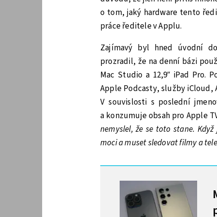
o tom, jaký hardware tento ředi
práce ředitele v Applu.
Zajímavý byl hned úvodní do
prozradil, že na denní bázi pou
Mac Studio a 12,9″ iPad Pro. P
Apple Podcasty, služby iCloud, 
V souvislosti s poslední jmen
a konzumuje obsah pro Apple TV+. 
nemyslel, že se toto stane. Když 
moci a muset sledovat filmy a telev
MOHLO BY VÁS ZAJÍMAT