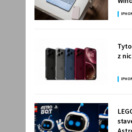
Wind
IPHO
Tyto
z ni
IPHO
LEGO
stav
Astr