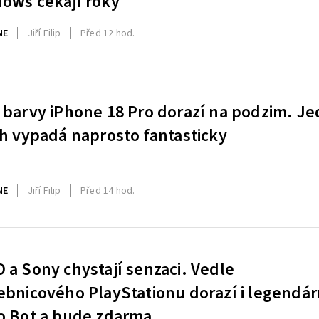
ows čekají roky
NE
Jiří Filip
Před 12 hod.
 barvy iPhone 18 Pro dorazí na podzim. J
ch vypadá naprosto fantasticky
NE
Jiří Filip
Před 14 hod.
 a Sony chystají senzaci. Vedle
ebnicového PlayStationu dorazí i legendár
o Bot a bude zdarma