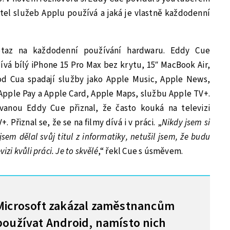
tel služeb Applu používá a jaká je vlastně každodenní
taz na každodenní používání hardwaru. Eddy Cue
žívá bílý iPhone 15 Pro Max bez krytu, 15″ MacBook Air,
od Cua spadají služby jako Apple Music, Apple News,
Apple Pay a Apple Card, Apple Maps, službu Apple TV+.
ovanou Eddy Cue přiznal, že často kouká na televizi
Přiznal se, že se na filmy dívá i v práci. „
Nikdy jsem si
jsem dělal svůj titul z informatiky, netušil jsem, že budu
izi kvůli práci. Je to skvělé
,“ řekl Cue s úsměvem.
Microsoft zakázal zaměstnancům
používat Android, namísto nich