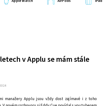
Apple Watch
AirPods
iPad
 letech v Applu se mám stále
 2024
mi manažery Applu jsou vždy dost zajímavé i z toho
ho. V novém rozhovoru si Eddy Cue povídal s youtuberem