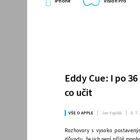
iPhone
Vision Pro
Eddy Cue: I po 36
co učit
VŠE O APPLE
Jan Vajdák
8. 7.
Rozhovory s vysoko postavený
důvodu, že jich není příliš mno