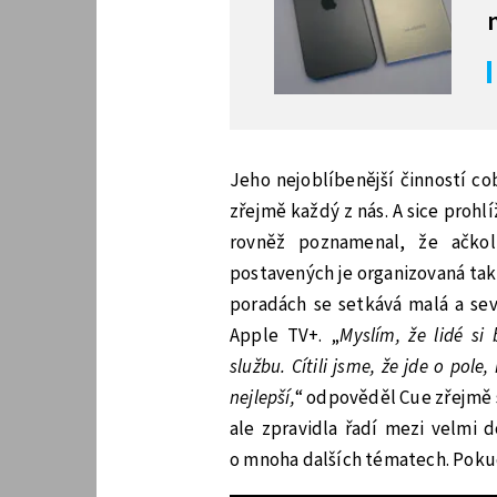
Jeho nejoblíbenější činností co
zřejmě každý z nás. A sice proh
rovněž poznamenal, že ačkol
postavených je organizovaná tak
poradách se setkává malá a sev
Apple TV+. „
Myslím, že lidé si
službu. Cítili jsme, že jde o po
nejlepší,
“ odpověděl Cue zřejmě
ale zpravidla řadí mezi velmi
o mnoha dalších tématech. Pokud