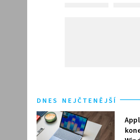
DNES NEJČTENĚJŠÍ
Appl
kone