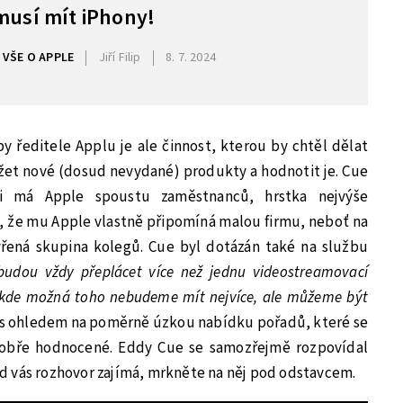
musí mít iPhony!
VŠE O APPLE
Jiří Filip
8. 7. 2024
by ředitele Applu je ale činnost, kterou by chtěl dělat
lížet nové (dosud nevydané) produkty a hodnotit je. Cue
i má Apple spoustu zaměstnanců, hrstka nejvýše
, že mu Apple vlastně připomíná malou firmu, neboť na
řená skupina kolegů. Cue byl dotázán také na službu
 budou vždy přeplácet více než jednu videostreamovací
le, kde možná toho nebudeme mít nejvíce, ale můžeme být
 s ohledem na poměrně úzkou nabídku pořadů, které se
 dobře hodnocené. Eddy Cue se samozřejmě rozpovídal
 vás rozhovor zajímá, mrkněte na něj pod odstavcem.