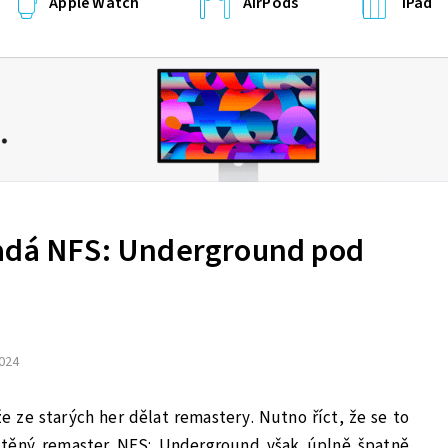
Apple Watch
AirPods
iPad
padá NFS: Underground pod
2024
 ze starých her dělat remastery. Nutno říct, že se to
stěný remaster NFS: Underground však úplně špatně