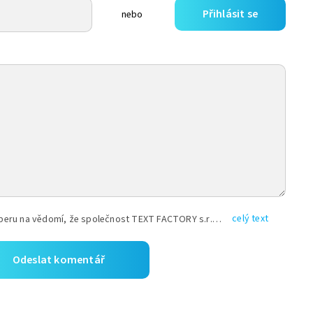
Přihlásit se
nebo
celý text
Vyplněním shora uvedených údajů beru na vědomí, že společnost TEXT FACTORY s.r.o., sídlem Brno, Durďákova 336/29, Černá Pole, PSČ: 613 00, IČ: 06157831, zapsané u Krajského soudu v Brně, oddíl C, vložka 100399, bude zpracovávat mé osobní údaje uvedené v rámci mnou vyplněného registračního formuláře na základě oprávněných zájmů TEXT FACTORY s.r.o. dle čl. 6 odst. 1 písm. f) GDPR a pro splnění právních povinností (čl. 6 odst. 1 písm. c) GDPR), a to pro tyto účely: nezbytnost zajistit oprávnění návštěvníka webových stránek provozovaných společností TEXT FACTORY s.r.o. přispívat aktivně ke zveřejněným článkům nebo v rámci diskusních fór a výkon práv TEXT FACTORY s.r.o. jako administrátora těchto diskusních fór. Více informací o zpracování osobních údajů a právech lze nalézt v