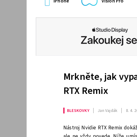
iPhone
Vision Pro
Mrkněte, jak vy
RTX Remix
BLESKOVKY
Jan Vajdák
8. 4. 
Nástroj Nvidie RTX Remix dokáže
ale ne vždy povede. Níže umí