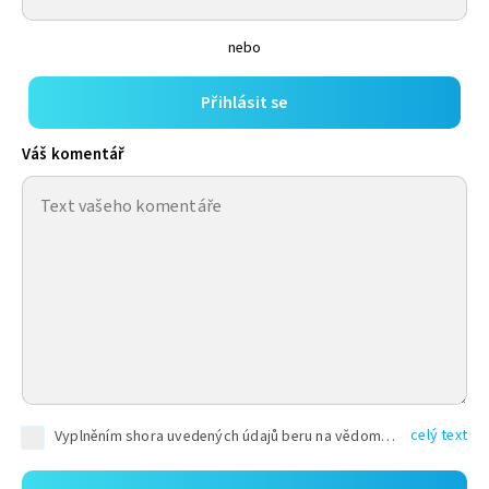
nebo
Přihlásit se
Váš komentář
celý text
Vyplněním shora uvedených údajů beru na vědomí, že společnost TEXT FACTORY s.r.o., sídlem Brno, Durďákova 336/29, Černá Pole, PSČ: 613 00, IČ: 06157831, zapsané u Krajského soudu v Brně, oddíl C, vložka 100399, bude zpracovávat mé osobní údaje uvedené v rámci mnou vyplněného registračního formuláře na základě oprávněných zájmů TEXT FACTORY s.r.o. dle čl. 6 odst. 1 písm. f) GDPR a pro splnění právních povinností (čl. 6 odst. 1 písm. c) GDPR), a to pro tyto účely: nezbytnost zajistit oprávnění návštěvníka webových stránek provozovaných společností TEXT FACTORY s.r.o. přispívat aktivně ke zveřejněným článkům nebo v rámci diskusních fór a výkon práv TEXT FACTORY s.r.o. jako administrátora těchto diskusních fór. Více informací o zpracování osobních údajů a právech lze nalézt v