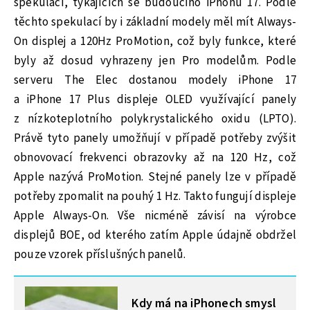
spekulací, týkajících se budoucího iPhonu 17. Podle
těchto spekulací by i základní modely měl mít Always-
On displej a 120Hz ProMotion, což byly funkce, které
byly až dosud vyhrazeny jen Pro modelům. Podle
serveru The Elec dostanou modely iPhone 17
a iPhone 17 Plus displeje OLED využívající panely
z nízkoteplotního polykrystalického oxidu (LPTO).
Právě tyto panely umožňují v případě potřeby zvýšit
obnovovací frekvenci obrazovky až na 120 Hz, což
Apple nazývá ProMotion. Stejné panely lze v případě
potřeby zpomalit na pouhý 1 Hz. Takto fungují displeje
Apple Always-On. Vše nicméně závisí na výrobce
displejů BOE, od kterého zatím Apple údajně obdržel
pouze vzorek příslušných panelů.
MOHLO BY VÁS ZAJÍMAT
Kdy má na iPhonech smysl