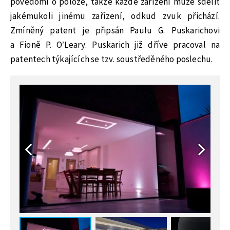
povědomí o poloze, takže každé zařízení může sdělit
jakémukoli jinému zařízení, odkud zvuk přichází.
Zmíněný patent je připsán Paulu G. Puskarichovi
a Fioně P. O’Leary. Puskarich již dříve pracoval na
patentech týkajících se tzv. soustředěného poslechu.