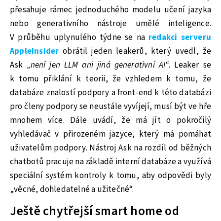
přesahuje rámec jednoduchého modelu učení jazyka
nebo generativního nástroje umělé inteligence.
V průběhu uplynulého týdne se na
redakci serveru
AppleInsider
obrátil jeden leakerů, který uvedl, že
Ask
„není jen LLM ani jiná generativní AI“
. Leaker se
k tomu přiklání k teorii, že vzhledem k tomu, že
databáze znalostí podpory a front-end k této databázi
pro členy podpory se neustále vyvíjejí, musí být ve hře
mnohem více. Dále uvádí, že má jít o pokročilý
vyhledávač v přirozeném jazyce, který má pomáhat
uživatelům podpory. Nástroj Ask na rozdíl od běžných
chatbotů pracuje na základě interní databáze a využívá
speciální systém kontroly k tomu, aby odpovědi byly
„věcné, dohledatelné a užitečné“.
Ještě chytřejší smart home od