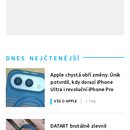
DNES NEJČTENĚJŠÍ
Apple chystá obří změny. Únik
potvrdil, kdy dorazí iPhone
Ultra i revoluční iPhone Pro
VŠE O APPLE
J. Filip
DATART brutálně zlevnil