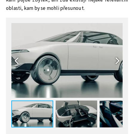
kam půjde zbytek, ani zda existují nějaké relevantní
oblasti, kam by se mohli přesunout.