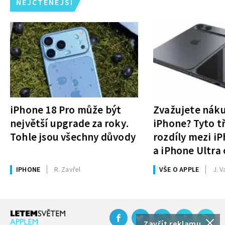
NEJČTENĚJŠÍ
iPhone 18 Pro může být
Zvažujete nák
největší upgrade za roky.
iPhone? Tyto tř
Tohle jsou všechny důvody
rozdíly mezi i
a iPhone Ultra 
rozhodnutí
IPHONE
R. Zavřel
VŠE O APPLE
J. V
Zavřít reklamu