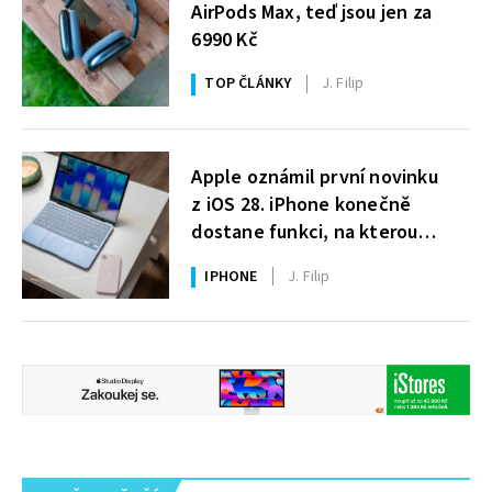
AirPods Max, teď jsou jen za
6990 Kč
TOP ČLÁNKY
J. Filip
Apple oznámil první novinku
z iOS 28. iPhone konečně
dostane funkci, na kterou
uživatelé Windows čekají roky
IPHONE
J. Filip