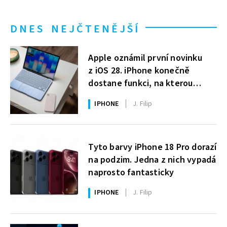
DNES NEJČTENĚJŠÍ
Apple oznámil první novinku
z iOS 28. iPhone konečně
dostane funkci, na kterou
uživatelé Windows čekají roky
IPHONE
J. Filip
Tyto barvy iPhone 18 Pro dorazí
na podzim. Jedna z nich vypadá
naprosto fantasticky
IPHONE
J. Filip