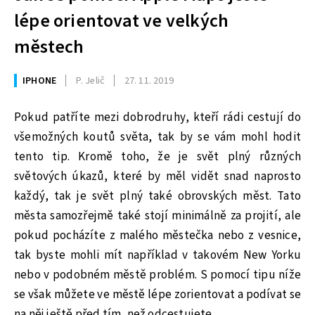
lépe orientovat ve velkých
městech
IPHONE
P. Jelič
27. 11. 2019
Pokud patříte mezi dobrodruhy, kteří rádi cestují do
všemožných koutů světa, tak by se vám mohl hodit
tento tip. Kromě toho, že je svět plný různých
světových úkazů, které by měl vidět snad naprosto
každý, tak je svět plný také obrovských měst. Tato
města samozřejmě také stojí minimálně za projití, ale
pokud pocházíte z malého městečka nebo z vesnice,
tak byste mohli mít například v takovém New Yorku
nebo v podobném městě problém. S pomocí tipu níže
se však můžete ve městě lépe zorientovat a podívat se
na něj ještě před tím, než odcestujete.