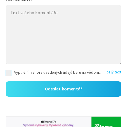
celý text
Vyplněním shora uvedených údajů beru na vědomí, že společnost TEXT FACTORY s.r.o., sídlem Brno, Durďákova 336/29, Černá Pole, PSČ: 613 00, IČ: 06157831, zapsané u Krajského soudu v Brně, oddíl C, vložka 100399, bude zpracovávat mé osobní údaje uvedené v rámci mnou vyplněného registračního formuláře na základě oprávněných zájmů TEXT FACTORY s.r.o. dle čl. 6 odst. 1 písm. f) GDPR a pro splnění právních povinností (čl. 6 odst. 1 písm. c) GDPR), a to pro tyto účely: nezbytnost zajistit oprávnění návštěvníka webových stránek provozovaných společností TEXT FACTORY s.r.o. přispívat aktivně ke zveřejněným článkům nebo v rámci diskusních fór a výkon práv TEXT FACTORY s.r.o. jako administrátora těchto diskusních fór. Více informací o zpracování osobních údajů a právech lze nalézt v