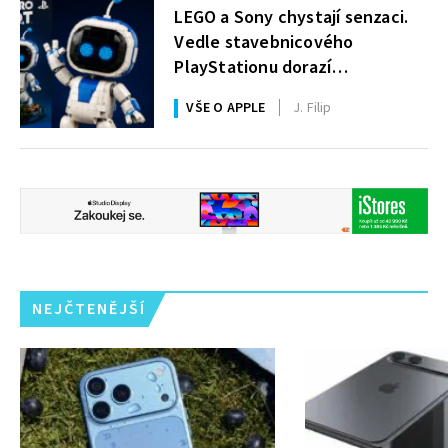
LEGO a Sony chystají senzaci.
Vedle stavebnicového
PlayStationu dorazí
i legendární Astro Bot a bude
VŠE O APPLE
J. Filip
zdarma
NEJČTENĚJŠÍ