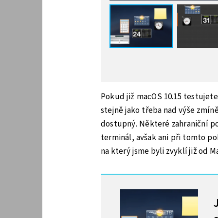
Pokud již macOS 10.15 testujete,
stejně jako třeba nad výše zmín
dostupný. Některé zahraniční p
terminál, avšak ani při tomto po
na který jsme byli zvyklí již od Ma
MOHLO BY VÁS ZAJÍMAT