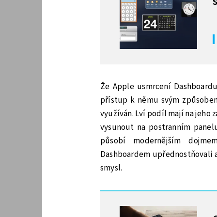
Že Apple usmrcení Dashboardu 
přístup k němu svým způsobem
využíván. Lví podíl mají na jeho
vysunout na postranním panelu.
působí modernějším dojmem.
Dashboardem upřednostňovali a
smysl.
MOHLO BY VÁS ZAJÍMAT