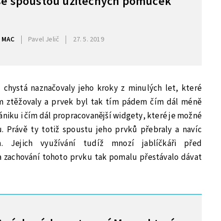
se spoustou užitečných pomůcek
MAC
Pavel Jelič
27. 5. 2019
chystá naznačovaly jeho kroky z minulých let, které
 ztěžovaly a prvek byl tak tím pádem čím dál méně
 zániku i čím dál propracovanější widgety, které je možné
 Právě ty totiž spoustu jeho prvků přebraly a navíc
 Jejich využívání tudíž mnozí jablíčkáři před
 zachování tohoto prvku tak pomalu přestávalo dávat