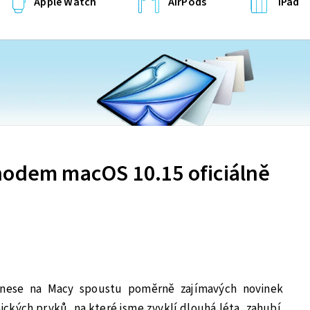
Apple Watch
AirPods
iPad
hodem macOS 10.15 oficiálně
inese na Macy spoustu poměrně zajímavých novinek
nických prvků, na které jsme zvyklí dlouhá léta, zahubí.