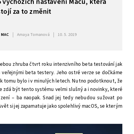
6 výchozích nastavení Macu, která
stojí za to změnit
MAC
Amaya Tomanová
10. 5. 2019
bou zhruba čtvrt roku intenzivního beta testování jak
zi veřejnými beta testery. Jeho ostré verze se dočkáme
jak tomu bylo i v minulých letech. Nutno podotknout, že
e zdá být tento systému velmi slušný a i novinky, které
ození – ba naopak. Snad jej tedy nebudou sužovat po
svět si jej zapamatuje jako spolehlivý macOS, se kterým