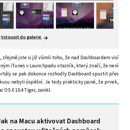
Vstoupit do galerie
 zřejmě jste si již všimli toho, že nad Dashboardem visí
ěným iTunes v Launchpadu otazník, který značí, že není
ortály se pak dokonce rozhodly Dashboard spustit přes
kusu nebyli úspěšní. Je tedy prakticky jasné, že prvek,
c OS X 10.4 Tiger, zanikl.
Jak na Macu aktivovat Dashboard