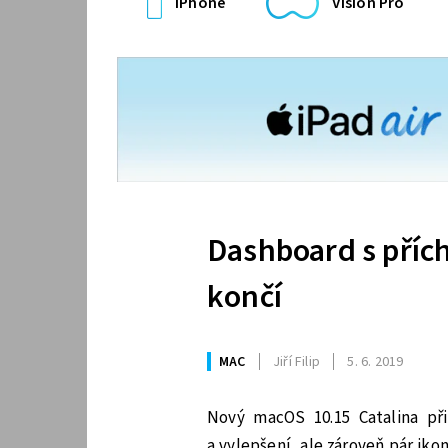
iPhone
Vision Pro
Dashboard s příc
končí
MAC
Jiří Filip
5. 6. 2019
Nový macOS 10.15 Catalina př
a vylepšení, ale zároveň pár iko