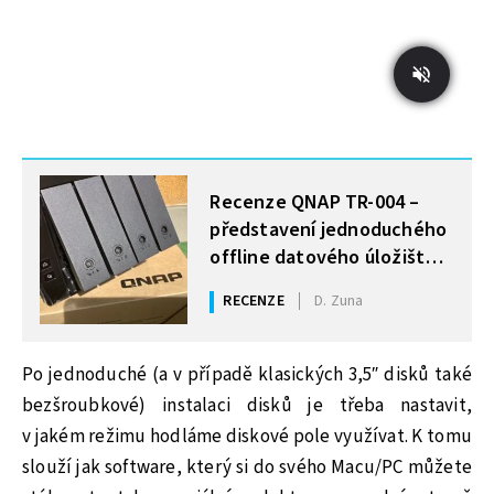
MOHLO BY VÁS ZAJÍMAT
Recenze QNAP TR-004 –
představení jednoduchého
offline datového úložiště
pro všechny uživatele
RECENZE
D. Zuna
Po jednoduché (a v případě klasických 3,5″ disků také
bezšroubkové) instalaci disků je třeba nastavit,
v jakém režimu hodláme diskové pole využívat. K tomu
slouží jak software, který si do svého Macu/PC můžete