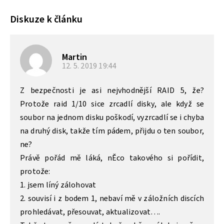
Diskuze k článku
Martin
12. 5. 2019
19:44
Z bezpečnosti je asi nejvhodnější RAID 5, že?
Protože raid 1/10 sice zrcadlí disky, ale když se
soubor na jednom disku poškodí, vyzrcadlí se i chyba
na druhý disk, takže tím pádem, přijdu o ten soubor,
ne?
Právě pořád mě láká, nĚco takového si pořídit,
protože:
1. jsem líný zálohovat
2. souvisí i z bodem 1, nebaví mě v záložních discích
prohledávat, přesouvat, aktualizovat….