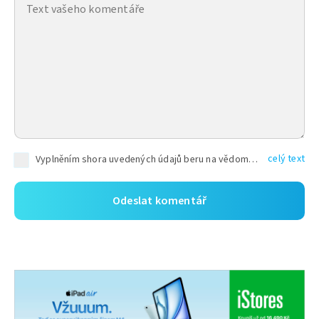
celý text
Vyplněním shora uvedených údajů beru na vědomí, že společnost TEXT FACTORY s.r.o., sídlem Brno, Durďákova 336/29, Černá Pole, PSČ: 613 00, IČ: 06157831, zapsané u Krajského soudu v Brně, oddíl C, vložka 100399, bude zpracovávat mé osobní údaje uvedené v rámci mnou vyplněného registračního formuláře na základě oprávněných zájmů TEXT FACTORY s.r.o. dle čl. 6 odst. 1 písm. f) GDPR a pro splnění právních povinností (čl. 6 odst. 1 písm. c) GDPR), a to pro tyto účely: nezbytnost zajistit oprávnění návštěvníka webových stránek provozovaných společností TEXT FACTORY s.r.o. přispívat aktivně ke zveřejněným článkům nebo v rámci diskusních fór a výkon práv TEXT FACTORY s.r.o. jako administrátora těchto diskusních fór. Více informací o zpracování osobních údajů a právech lze nalézt v