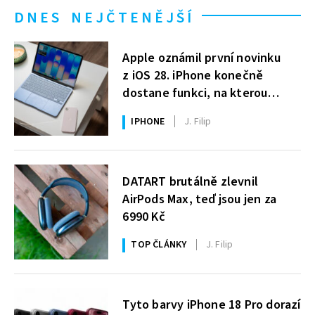
DNES NEJČTENĚJŠÍ
Apple oznámil první novinku
z iOS 28. iPhone konečně
dostane funkci, na kterou
uživatelé Windows čekají roky
IPHONE
J. Filip
DATART brutálně zlevnil
AirPods Max, teď jsou jen za
6990 Kč
TOP ČLÁNKY
J. Filip
Tyto barvy iPhone 18 Pro dorazí