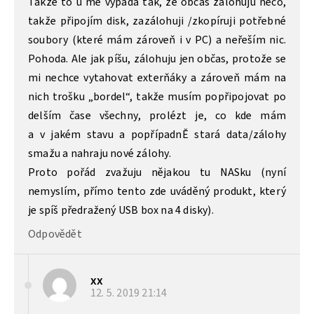
Takže to u mě vypadá tak, že občas zálohuju něco,
takže připojím disk, zazálohuji /zkopíruji potřebné
soubory (které mám zároveň i v PC) a neřeším nic.
Pohoda. Ale jak píšu, zálohuju jen občas, protože se
mi nechce vytahovat exterňáky a zároveň mám na
nich trošku „bordel“, takže musím popřipojovat po
delším čase všechny, prolézt je, co kde mám
a v jakém stavu a popřípadnĚ stará data/zálohy
smažu a nahraju nové zálohy.
Proto pořád zvažuju nějakou tu NASku (nyní
nemyslím, přímo tento zde uváděný produkt, který
je spíš předražený USB box na 4 disky).
Odpovědět
xx
12. 5. 2019
21:14