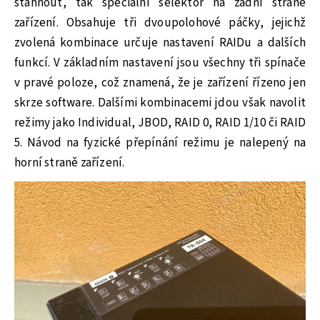
stáhnout, tak speciální selektor na zadní straně
zařízení. Obsahuje tři dvoupolohové páčky, jejichž
zvolená kombinace určuje nastavení RAIDu a dalších
funkcí. V základním nastavení jsou všechny tři spínače
v pravé poloze, což znamená, že je zařízení řízeno jen
skrze software. Dalšími kombinacemi jdou však navolit
režimy jako Individual, JBOD, RAID 0, RAID 1/10 či RAID
5. Návod na fyzické přepínání režimu je nalepený na
horní straně zařízení.