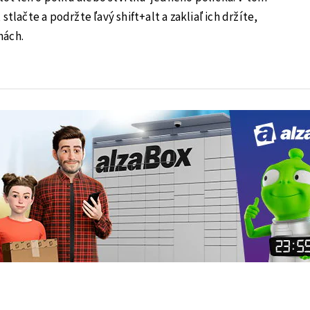
tlačte a podržte ľavý shift+alt a zakliaľ ich držíte,
nách.