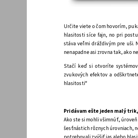
Určite viete o čom hovorím, pukaj
hlasitosti síce fajn, no pri p
stáva veľmi dráždivým pre uši.
nenapadne asi zrovna tak, ako n
Stačí keď si otvoríte systémov
zvukových efektov a odškrtne
hlasitosti“
Pridávam ešte jeden malý trik
Ako ste si mohli všimnúť, úroveň 
šesťnástich rôznych úrovniach, no
potrebovali zvýšiť jas alebo hlas