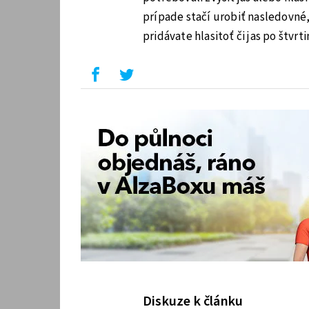
prípade stačí urobiť nasledovné, s
pridávate hlasitoť či jas po štvrti
Diskuze k článku