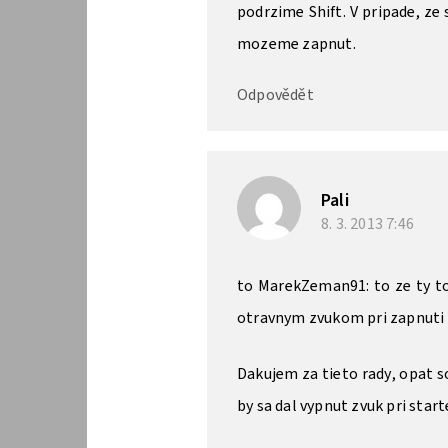
podrzime Shift. V pripade, z
mozeme zapnut.
Odpovědět
Pali
8. 3. 2013
7:46
to MarekZeman91: to ze ty to 
otravnym zvukom pri zapnut
Dakujem za tieto rady, opat
by sa dal vypnut zvuk pri starte