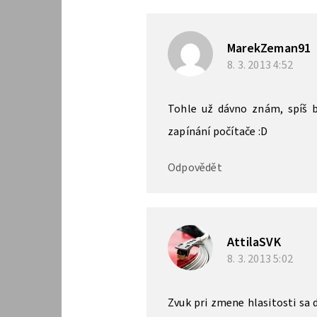
MarekZeman91
8. 3. 2013
4:52
Tohle už dávno znám, spíš b
zapínání počítače :D
Odpovědět
AttilaSVK
8. 3. 2013
5:02
Zvuk pri zmene hlasitosti sa d