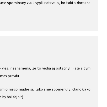
e sme spominany zvuk vypli natrvalo, ho takto docasne
vies, neznamena, ze to vedia aj ostatny! ;) ale s tym
i mas pravdu…
 som o nieco mudrejsi…ako sme spomenuly, clanok ako
 by bol fajn! :)