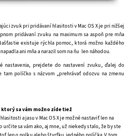
úci zvuk pri pridávaní hlasitosti v Mac OS X je pri nižšej
ostupnom pridávaní zvuku na maximum sa aspoň pre mňa
 Našťastie existuje rýchla pomoc, ktorá možno každého
enapadla ani mňa a narazil som na ňu len náhodou.
é nastavenia, prejdete do nastavení zvuku, ďalej do
te tam políčko s názvom „prehrávať odozvu na zmenu
, ktorý sa vám možno zíde tiež
hlasitosti a jasu v Mac OS X je možné nastaviť len na
 určite sa vám ako, aj mne, už niekedy stalo, že by ste
itoť len o polku alebo štvrťku jedného políčka. V tom