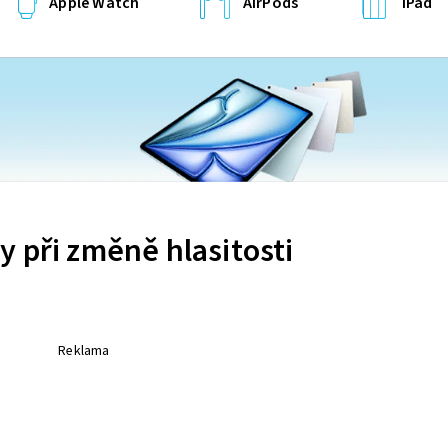
Apple Watch
AirPods
iPad
 při změně hlasitosti
Reklama