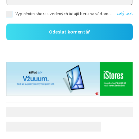
celý text
Vyplněním shora uvedených údajů beru na vědomí, že společnost TEXT FACTORY s.r.o., sídlem Brno, Durďákova 336/29, Černá Pole, PSČ: 613 00, IČ: 06157831, zapsané u Krajského soudu v Brně, oddíl C, vložka 100399, bude zpracovávat mé osobní údaje uvedené v rámci mnou vyplněného registračního formuláře na základě oprávněných zájmů TEXT FACTORY s.r.o. dle čl. 6 odst. 1 písm. f) GDPR a pro splnění právních povinností (čl. 6 odst. 1 písm. c) GDPR), a to pro tyto účely: nezbytnost zajistit oprávnění návštěvníka webových stránek provozovaných společností TEXT FACTORY s.r.o. přispívat aktivně ke zveřejněným článkům nebo v rámci diskusních fór a výkon práv TEXT FACTORY s.r.o. jako administrátora těchto diskusních fór. Více informací o zpracování osobních údajů a právech lze nalézt v