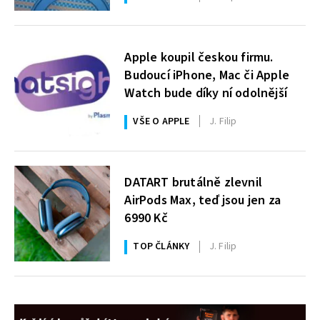
Apple koupil českou firmu.
Budoucí iPhone, Mac či Apple
Watch bude díky ní odolnější
VŠE O APPLE
J. Filip
DATART brutálně zlevnil
AirPods Max, teď jsou jen za
6990 Kč
TOP ČLÁNKY
J. Filip