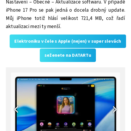
Nastavení – Obecné – Aktualizace softwaru. V případě
iPhone 17 Pro se pak jedná o docela drobný update.
Můj iPhone totiž hlásí velikost 721,4 MB, což řadí
aktualizaci mezi ty menší.
Elektroniku v čele s Apple (nejen) v super slevách
seženete na DATARTu