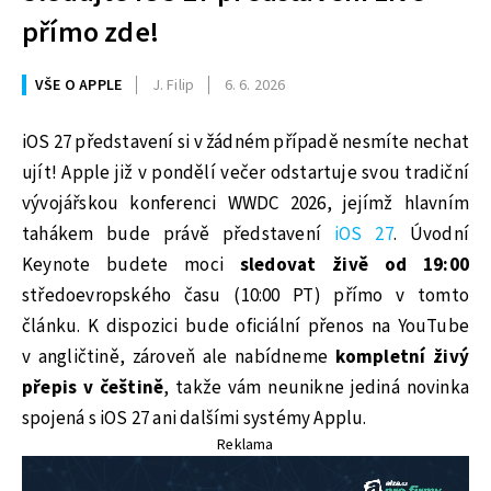
přímo zde!
VŠE O APPLE
J. Filip
6. 6. 2026
iOS 27 představení si v žádném případě nesmíte nechat
ujít! Apple již v pondělí večer odstartuje svou tradiční
vývojářskou konferenci WWDC 2026, jejímž hlavním
tahákem bude právě představení
iOS 27
. Úvodní
Keynote budete moci
sledovat živě od 19:00
středoevropského času (10:00 PT) přímo v tomto
článku. K dispozici bude oficiální přenos na YouTube
v angličtině, zároveň ale nabídneme
kompletní živý
přepis v češtině
, takže vám neunikne jediná novinka
spojená s iOS 27 ani dalšími systémy Applu.
Reklama