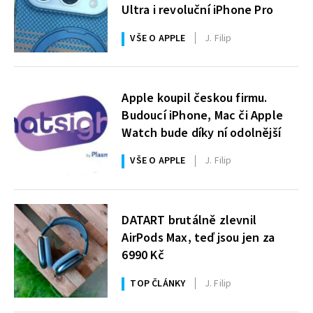
Ultra i revoluční iPhone Pro
VŠE O APPLE
J. Filip
Apple koupil českou firmu.
Budoucí iPhone, Mac či Apple
Watch bude díky ní odolnější
VŠE O APPLE
J. Filip
DATART brutálně zlevnil
AirPods Max, teď jsou jen za
6990 Kč
TOP ČLÁNKY
J. Filip