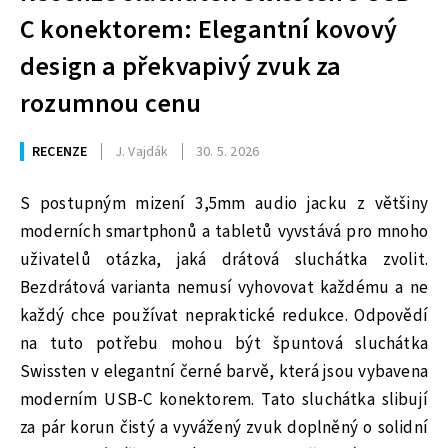
C konektorem: Elegantní kovový
design a překvapivý zvuk za
rozumnou cenu
RECENZE
J. Vajdák
30. 5. 2026
S postupným mizení 3,5mm audio jacku z většiny
moderních smartphonů a tabletů vyvstává pro mnoho
uživatelů otázka, jaká drátová sluchátka zvolit.
Bezdrátová varianta nemusí vyhovovat každému a ne
každý chce používat nepraktické redukce. Odpovědí
na tuto potřebu mohou být špuntová sluchátka
Swissten v elegantní černé barvě, která jsou vybavena
moderním USB-C konektorem. Tato sluchátka slibují
za pár korun čistý a vyvážený zvuk doplněný o solidní