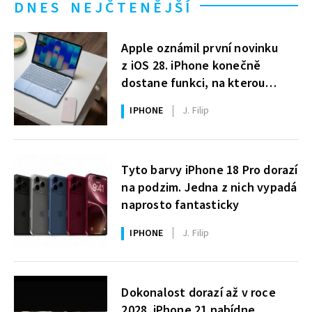
DNES NEJČTENĚJŠÍ
Apple oznámil první novinku
z iOS 28. iPhone konečně
dostane funkci, na kterou
uživatelé Windows čekají roky
IPHONE
J. Filip
Tyto barvy iPhone 18 Pro dorazí
na podzim. Jedna z nich vypadá
naprosto fantasticky
IPHONE
J. Filip
Dokonalost dorazí až v roce
2028. iPhone 21 nabídne