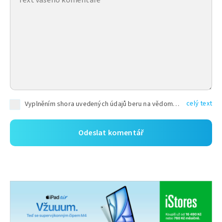
celý text
Vyplněním shora uvedených údajů beru na vědomí, že společnost TEXT FACTORY s.r.o., sídlem Brno, Durďákova 336/29, Černá Pole, PSČ: 613 00, IČ: 06157831, zapsané u Krajského soudu v Brně, oddíl C, vložka 100399, bude zpracovávat mé osobní údaje uvedené v rámci mnou vyplněného registračního formuláře na základě oprávněných zájmů TEXT FACTORY s.r.o. dle čl. 6 odst. 1 písm. f) GDPR a pro splnění právních povinností (čl. 6 odst. 1 písm. c) GDPR), a to pro tyto účely: nezbytnost zajistit oprávnění návštěvníka webových stránek provozovaných společností TEXT FACTORY s.r.o. přispívat aktivně ke zveřejněným článkům nebo v rámci diskusních fór a výkon práv TEXT FACTORY s.r.o. jako administrátora těchto diskusních fór. Více informací o zpracování osobních údajů a právech lze nalézt v