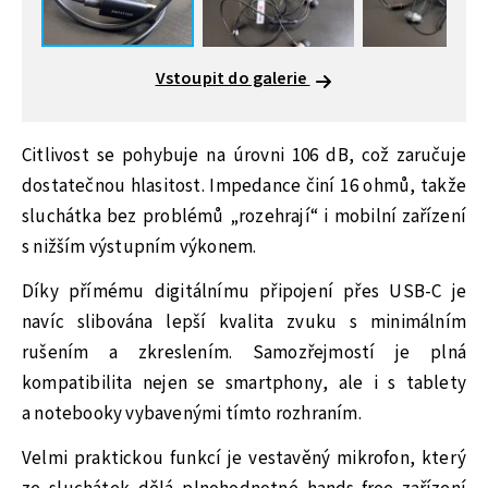
Vstoupit do galerie
Citlivost se pohybuje na úrovni 106 dB, což zaručuje
dostatečnou hlasitost. Impedance činí 16 ohmů, takže
sluchátka bez problémů „rozehrají“ i mobilní zařízení
s nižším výstupním výkonem.
Díky přímému digitálnímu připojení přes USB-C je
navíc slibována lepší kvalita zvuku s minimálním
rušením a zkreslením. Samozřejmostí je plná
kompatibilita nejen se smartphony, ale i s tablety
a notebooky vybavenými tímto rozhraním.
Velmi praktickou funkcí je vestavěný mikrofon, který