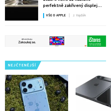
perfektně zakřivený displej
i 200MPx foťák
VŠE O APPLE
J. Vajdák
NEJČTENĚJŠÍ