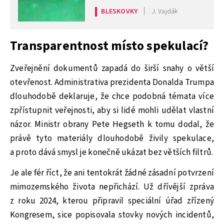
BLESKOVKY
J. Vajdák
Transparentnost místo spekulací?
Zveřejnění dokumentů zapadá do širší snahy o větší
otevřenost. Administrativa prezidenta Donalda Trumpa
dlouhodobě deklaruje, že chce podobná témata více
zpřístupnit veřejnosti, aby si lidé mohli udělat vlastní
názor. Ministr obrany Pete Hegseth k tomu dodal, že
právě tyto materiály dlouhodobě živily spekulace,
a proto dává smysl je konečně ukázat bez větších filtrů.
Je ale fér říct, že ani tentokrát žádné zásadní potvrzení
mimozemského života nepřichází. Už dřívější zpráva
z roku 2024, kterou připravil speciální úřad zřízený
Kongresem, sice popisovala stovky nových incidentů,