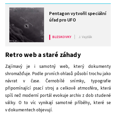
MOHLO BY VÁS ZAJÍMAT
Pentagon vytvořil speciální
úřad pro UFO
BLESKOVKY
J. Vajdák
Retro web a staré záhady
Zajímavý je i samotný web, který dokumenty
shromažďuje. Podle prvních ohlasů působí trochu jako
návrat v čase. Černobílé snímky, typografie
připomínající psací stroj a celkově atmosféra, která
spíš než moderní portál evokuje archiv z dob studené
války. O to víc vynikají samotné příběhy, které se
v dokumentech objevují.