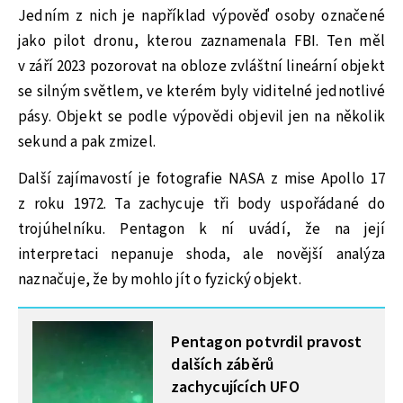
Jedním z nich je například výpověď osoby označené
jako pilot dronu, kterou zaznamenala FBI. Ten měl
v září 2023 pozorovat na obloze zvláštní lineární objekt
se silným světlem, ve kterém byly viditelné jednotlivé
pásy. Objekt se podle výpovědi objevil jen na několik
sekund a pak zmizel.
Další zajímavostí je fotografie NASA z mise Apollo 17
z roku 1972. Ta zachycuje tři body uspořádané do
trojúhelníku. Pentagon k ní uvádí, že na její
interpretaci nepanuje shoda, ale novější analýza
naznačuje, že by mohlo jít o fyzický objekt.
MOHLO BY VÁS ZAJÍMAT
Pentagon potvrdil pravost
dalších záběrů
zachycujících UFO