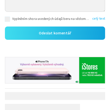
celý text
Vyplněním shora uvedených údajů beru na vědomí, že společnost TEXT FACTORY s.r.o., sídlem Brno, Durďákova 336/29, Černá Pole, PSČ: 613 00, IČ: 06157831, zapsané u Krajského soudu v Brně, oddíl C, vložka 100399, bude zpracovávat mé osobní údaje uvedené v rámci mnou vyplněného registračního formuláře na základě oprávněných zájmů TEXT FACTORY s.r.o. dle čl. 6 odst. 1 písm. f) GDPR a pro splnění právních povinností (čl. 6 odst. 1 písm. c) GDPR), a to pro tyto účely: nezbytnost zajistit oprávnění návštěvníka webových stránek provozovaných společností TEXT FACTORY s.r.o. přispívat aktivně ke zveřejněným článkům nebo v rámci diskusních fór a výkon práv TEXT FACTORY s.r.o. jako administrátora těchto diskusních fór. Více informací o zpracování osobních údajů a právech lze nalézt v