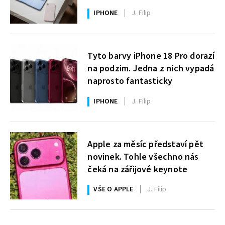
uživatelé Windows čekají roky
IPHONE
J. Filip
Tyto barvy iPhone 18 Pro dorazí
na podzim. Jedna z nich vypadá
naprosto fantasticky
IPHONE
J. Filip
Apple za měsíc představí pět
novinek. Tohle všechno nás
čeká na zářijové keynote
VŠE O APPLE
J. Filip