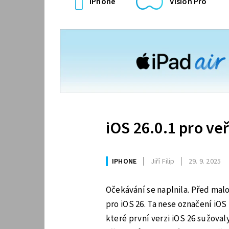
iPhone
Vision Pro
iOS 26.0.1 pro veř
IPHONE
Jiří Filip
29. 9. 2025
Očekávání se naplnila. Před malo
pro iOS 26. Ta nese označení iOS
které první verzi iOS 26 sužova