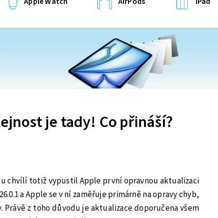
Apple Watch
AirPods
iPad
ejnost je tady! Co přináší?
u chvílí totiž vypustil Apple první opravnou aktualizaci
 26.0.1 a Apple se v ní zaměřuje primárně na opravy chyb,
ly. Právě z toho důvodu je aktualizace doporučena všem