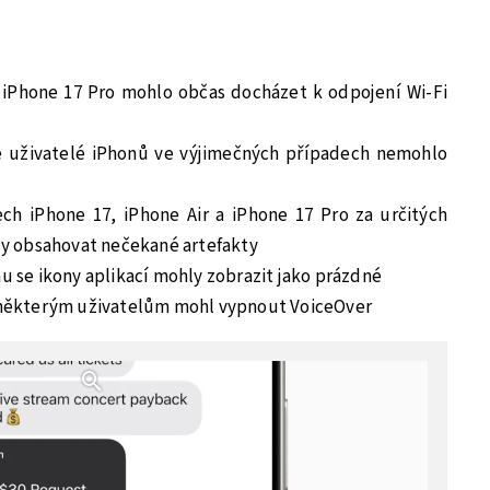
a iPhone 17 Pro mohlo občas docházet k odpojení Wi-Fi
se uživatelé iPhonů ve výjimečných případech nemohlo
h iPhone 17, iPhone Air a iPhone 17 Pro za určitých
y obsahovat nečekané artefakty
u se ikony aplikací mohly zobrazit jako prázdné
e některým uživatelům mohl vypnout VoiceOver