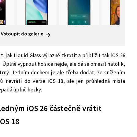
Vstoupit do galerie
, jak Liquid Glass výrazně zkrotit a přiblížit tak iOS 26
 Úplně vypnout ho sice nejde, ale dá se omezit natolik,
atrný. Jedním dechem je ale třeba dodat, že snížením
ů nevrátí do verze iOS 18, ale jen průhledná místa
ypadá úplně hezky.
ledným iOS 26 částečně vrátit
iOS 18