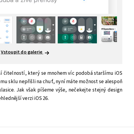
Vstoupit do galerie
pší čitelností, který se mnohem víc podobá staršímu iOS
ému sklu nepřišli na chuť, nyní máte možnost se alespoň
klasice. Jak však píšeme výše, nečekejte stejný design
ehlednější verzi iOS 26.