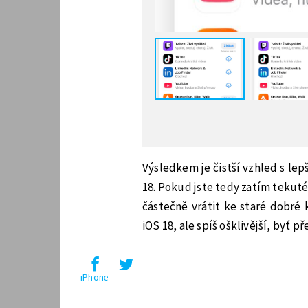
Výsledkem je čistší vzhled s le
18. Pokud jste tedy zatím tekut
částečně vrátit ke staré dobré 
iOS 18, ale spíš ošklivější, byť př
iPhone