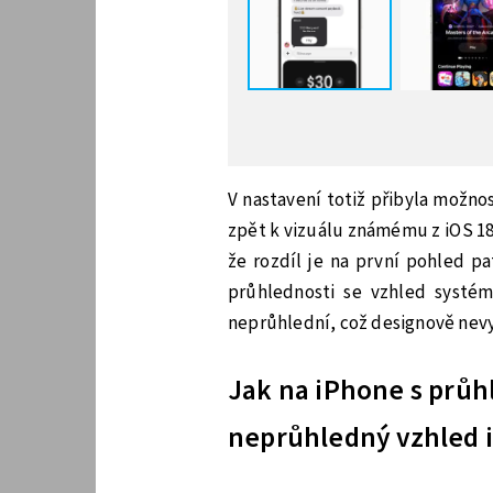
V nastavení totiž přibyla možnost
zpět k vizuálu známému z iOS 18.
že rozdíl je na první pohled p
průhlednosti se vzhled systém
neprůhlední, což designově nev
Jak na iPhone s průh
neprůhledný vzhled 