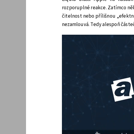
rozporuplné reakce. Zatímco někt
čitelnost nebo přílišnou „efektn
nezamlouvá. Tedy alespoň částe