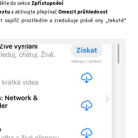
děte do sekce
Zpřístupnění
textu
a aktivujte přepínač
Omezit průhlednost
st napříč prostředím a zredukuje právě ony „tekuté“