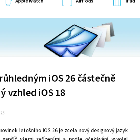
Apple Watch
AirPods
iPad
průhledným iOS 26 částečně
ý vzhled iOS 18
025
novinek letošního iOS 26 je zcela nový designový jazyk
l napříč všemi zařízeními a podle očekávání vyvolal