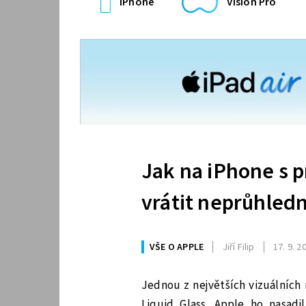
iPhone
Vision Pro
Jak na iPhone s 
vrátit neprůhledn
VŠE O APPLE
Jiří Filip
17. 9. 2
Jednou z největších vizuálních 
Liquid Glass. Apple ho nasadi