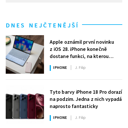
DNES NEJČTENĚJŠÍ
Apple oznámil první novinku
z iOS 28. iPhone konečně
dostane funkci, na kterou
uživatelé Windows čekají roky
IPHONE
J. Filip
Tyto barvy iPhone 18 Pro dorazí
na podzim. Jedna z nich vypadá
naprosto fantasticky
IPHONE
J. Filip