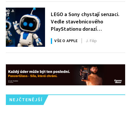
LEGO a Sony chystají senzaci.
Vedle stavebnicového
PlayStationu dorazí
i legendární Astro Bot a bude
VŠE O APPLE
J. Filip
zdarma
NEJČTENĚJŠÍ