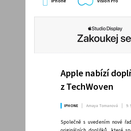
iPhone
Vision Pro
Apple nabízí dopl
z TechWoven
IPHONE
Amaya Tomanová
9. 
Společně s uvedením nové řady
originálních doplňků, které s