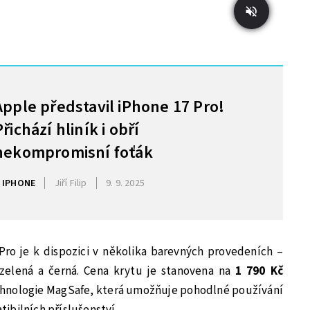
Apple představil iPhone 17 Pro!
Přichází hliník i obří
nekompromisní foťák
IPHONE
Jiří Filip
9. 9. 2025
ro je k dispozici v několika barevných provedeních –
 zelená a černá. Cena krytu je stanovena na
1 790 Kč
echnologie MagSafe, která umožňuje pohodlné používání
ibilních příslušenství.