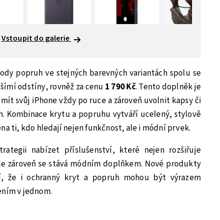
Vstoupit do galerie
body popruh ve stejných barevných variantách spolu se
šímí odstíny, rovněž za cenu
1 790 Kč
. Tento doplněk je
í mít svůj iPhone vždy po ruce a zároveň uvolnit kapsy či
h. Kombinace krytu a popruhu vytváří ucelený, stylově
na ti, kdo hledají nejen funkčnost, ale i módní prvek.
ategii nabízet příslušenství, které nejen rozšiřuje
ale zároveň se stává módním doplňkem. Nové produkty
í, že i ochranný kryt a popruh mohou být výrazem
ením v jednom.