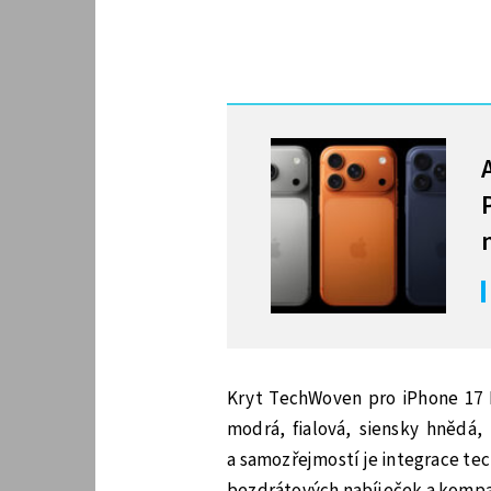
MOHLO BY VÁS ZAJÍMAT
Kryt TechWoven pro iPhone 17 P
modrá, fialová, siensky hnědá,
a samozřejmostí je integrace t
bezdrátových nabíječek a kompat