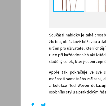
Součástí nabídky je také cross
žlutou, oblázkově béžovou a dal
určen pro uživatele, kteří chtěj
ruce při každodenních aktivitác
sladěný celek, který ocení zejmé
Apple tak pokračuje ve své str
možnosti samotného zařízení, 
z kolekce TechWoven dokazuj
osobního stylu a praktickým řeš