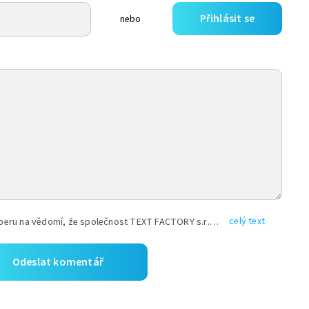
Přihlásit se
nebo
celý text
Vyplněním shora uvedených údajů beru na vědomí, že společnost TEXT FACTORY s.r.o., sídlem Brno, Durďákova 336/29, Černá Pole, PSČ: 613 00, IČ: 06157831, zapsané u Krajského soudu v Brně, oddíl C, vložka 100399, bude zpracovávat mé osobní údaje uvedené v rámci mnou vyplněného registračního formuláře na základě oprávněných zájmů TEXT FACTORY s.r.o. dle čl. 6 odst. 1 písm. f) GDPR a pro splnění právních povinností (čl. 6 odst. 1 písm. c) GDPR), a to pro tyto účely: nezbytnost zajistit oprávnění návštěvníka webových stránek provozovaných společností TEXT FACTORY s.r.o. přispívat aktivně ke zveřejněným článkům nebo v rámci diskusních fór a výkon práv TEXT FACTORY s.r.o. jako administrátora těchto diskusních fór. Více informací o zpracování osobních údajů a právech lze nalézt v