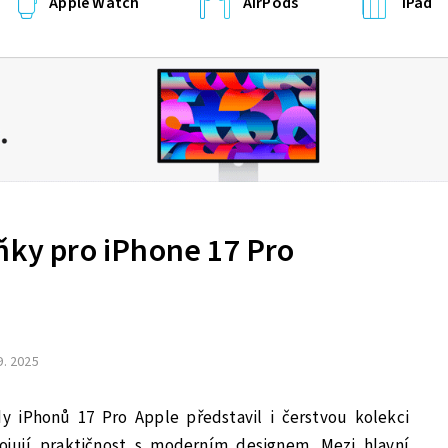
Apple Watch
AirPods
iPad
ňky pro iPhone 17 Pro
9. 2025
 iPhonů 17 Pro Apple představil i čerstvou kolekci
pojují praktičnost s moderním designem. Mezi hlavní