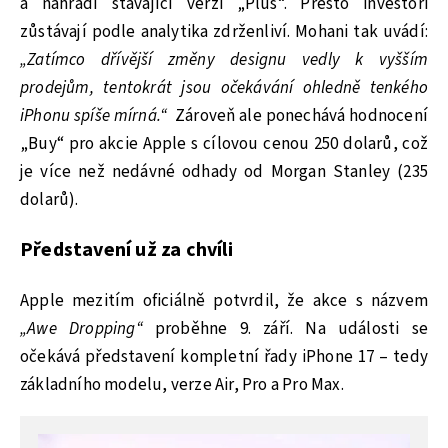
a nahradí stávající verzi „Plus“. Přesto investoři
zůstávají podle analytika zdrženliví. Mohani tak uvádí:
„Zatímco dřívější změny designu vedly k vyšším
prodejům, tentokrát jsou očekávání ohledně tenkého
iPhonu spíše mírná.“
Zároveň ale ponechává hodnocení
„Buy“ pro akcie Apple s cílovou cenou 250 dolarů, což
je více než nedávné odhady od Morgan Stanley (235
dolarů).
Představení už za chvíli
Apple mezitím oficiálně potvrdil, že akce s názvem
„Awe Dropping“
proběhne 9. září. Na události se
očekává představení kompletní řady iPhone 17 – tedy
základního modelu, verze Air, Pro a Pro Max.