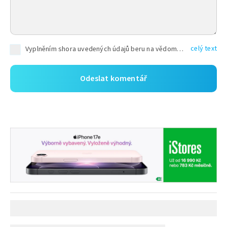
celý text
Vyplněním shora uvedených údajů beru na vědomí, že společnost TEXT FACTORY s.r.o., sídlem Brno, Durďákova 336/29, Černá Pole, PSČ: 613 00, IČ: 06157831, zapsané u Krajského soudu v Brně, oddíl C, vložka 100399, bude zpracovávat mé osobní údaje uvedené v rámci mnou vyplněného registračního formuláře na základě oprávněných zájmů TEXT FACTORY s.r.o. dle čl. 6 odst. 1 písm. f) GDPR a pro splnění právních povinností (čl. 6 odst. 1 písm. c) GDPR), a to pro tyto účely: nezbytnost zajistit oprávnění návštěvníka webových stránek provozovaných společností TEXT FACTORY s.r.o. přispívat aktivně ke zveřejněným článkům nebo v rámci diskusních fór a výkon práv TEXT FACTORY s.r.o. jako administrátora těchto diskusních fór. Více informací o zpracování osobních údajů a právech lze nalézt v