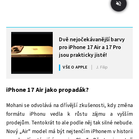
MOHLO BY VÁS ZAJÍMAT
Dvě nejočekávanější barvy
pro iPhone 17 Air a 17 Pro
jsou prakticky jisté!
VŠE O APPLE
J. Filip
iPhone 17 Air jako propadák?
Mohani se odvolává na dřívější zkušenosti, kdy změna
formátu iPhonu vedla k růstu zájmu a vyšším
prodejům. Tentokrát to ale podle něj tak silné nebude.
Nový „Air“ model má být nejtenčím iPhonem v historii