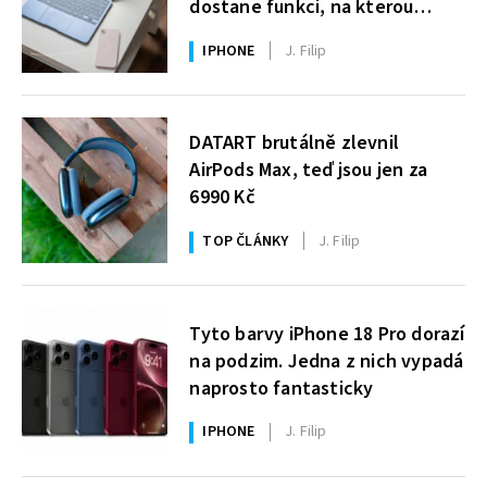
dostane funkci, na kterou
uživatelé Windows čekají roky
IPHONE
J. Filip
DATART brutálně zlevnil
AirPods Max, teď jsou jen za
6990 Kč
TOP ČLÁNKY
J. Filip
Tyto barvy iPhone 18 Pro dorazí
na podzim. Jedna z nich vypadá
naprosto fantasticky
IPHONE
J. Filip