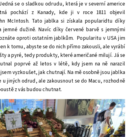
Jedná se o sladkou odrudu, která je v severní americe
tná pochází z Kanady, kde ji v roce 1811 objevil
n McIntosh. Tato jablka si získala popularidtu díky
 a jemné dužině. Navíc díky červené barvě s jemnými
poznáte oproti ostatním jablkům. Popularitu v USA jim
ejen k tomu, abyste se do nich přímo zakousli, ale vyrábí
šty a pyré, tedy produkty, které američané milují. Já se
tnal poprvé až letos v létě, kdy jsem na ně narazil
 jsem vyzkoušet, jak chutnají. Na mě osobně jsou jablka
e u jiných odrud, ale zakousnout se do Macu, rozhodně
spoustě z vás budou chutnat.