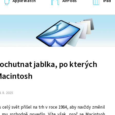
Apple Watch
AirPods
iPad
ochutnat jablka, po kterých
Macintosh
. 8. 2025
 celý svět přišel na trh v roce 1984, aby navždy změnil
e mu rozhodně povedlo. Víte však, proč se Macintsoh