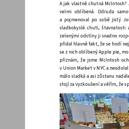
A jak vlastně chutná McIntosh? 
velmi oblíbená. Odruda samo
a pojmenoval po sobě jistý Joh
sladkokyslé chuti, štavnatosti
zelenými odstíny ji snadno roz
přidal hlavně fakt, že se hodí n
se z nich oblíbený Apple pie, mo
přiznám, že jsme McIntosh ochu
v Union Market v NYC a neodolal
málo sladká a asi zůstanu nadál
stojí za vyzkoušení a věřím, že 