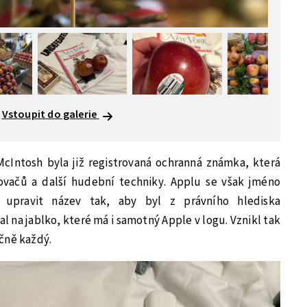
Vstoupit do galerie
Intosh byla již registrovaná ochranná známka, která
lovačů a další hudební techniky. Applu se však jméno
l upravit název tak, aby byl z právního hlediska
 na jablko, které má i samotný Apple v logu. Vznikl tak
čně každý.