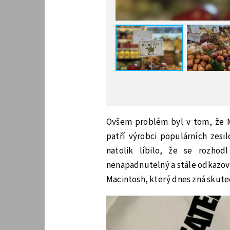
Ovšem problém byl v tom, že Mc
patří výrobci populárních zesi
natolik líbilo, že se rozhod
nenapadnutelný a stále odkazoval
Macintosh, který dnes zná skute