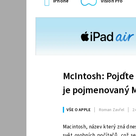
iPhone
Vision Pro
McIntosh: Pojďte 
je pojmenovaný 
VŠE O APPLE
Roman Zavřel
24
Macintosh, název který zná dnes
svět osobních počítačů, což s