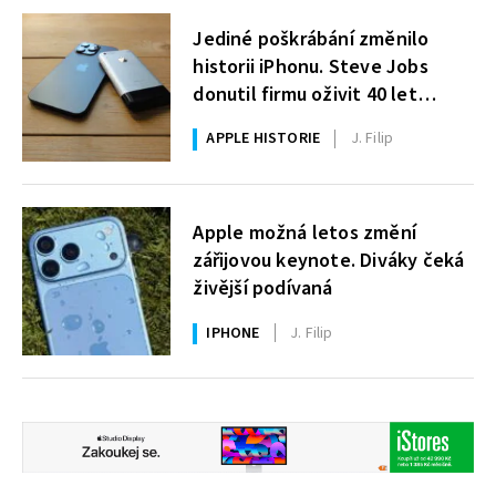
Jediné poškrábání změnilo
historii iPhonu. Steve Jobs
donutil firmu oživit 40 let
starou technologii
APPLE HISTORIE
J. Filip
Apple možná letos změní
zářijovou keynote. Diváky čeká
živější podívaná
IPHONE
J. Filip