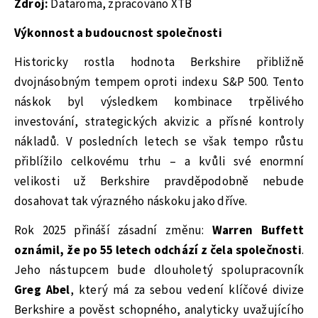
Zdroj:
Dataroma, zpracováno XTB
Výkonnost a budoucnost společnosti
Historicky rostla hodnota Berkshire přibližně
dvojnásobným tempem oproti indexu S&P 500. Tento
náskok byl výsledkem kombinace trpělivého
investování, strategických akvizic a přísné kontroly
nákladů. V posledních letech se však tempo růstu
přiblížilo celkovému trhu – a kvůli své enormní
velikosti už Berkshire pravděpodobně nebude
dosahovat tak výrazného náskoku jako dříve.
Rok 2025 přináší zásadní změnu:
Warren Buffett
oznámil, že po 55 letech odchází z čela společnosti
.
Jeho nástupcem bude dlouholetý spolupracovník
Greg Abel
, který má za sebou vedení klíčové divize
Berkshire a pověst schopného, analyticky uvažujícího