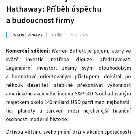
Hathaway: Příběh úspěchu
a budoucnost firmy
TISKOVÉ ZPRÁVY
J. Filip
9. 8. 2025
Komerční sdělení:
Warren Buffett je pojem, který ve
světě investic netřeba dlouze představovat.
Legendární investor, známý svým dlouhodobým
a hodnotově orientovaným přístupem, dokázal po
několik desetiletí stabilně překonávat výkonnost
amerického akciového indexu S&P 500. S odhadovaným
majetkem okolo 140 miliard USD patří mezi nejbohatší
lidi planety a zároveň mezi nejvlivnější finanční
osobnosti moderní historie.
Drtivou většinu svého jmění drží v akciích společnosti