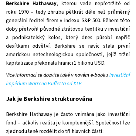
Berkshire Hathaway
, kterou vede nepřetržitě od
roku 1970 – tedy zhruba pětkrát déle než průměrný
generální ředitel firem v indexu S&P 500. Během této
doby přetvořil původně ztrátovou textilku v investiční
a podnikatelský kolos, který dnes působí napříč
desítkami odvětví. Berkshire se navíc stala první
americkou netechnologickou společností, jejíž tržní
kapitalizace překonala hranici 1 bilionu USD.
Více informací se dozvíte také v novém e-booku
Investiční
impérium Warrena Buffetta od XTB
.
Jak je Berkshire strukturována
Berkshire Hathaway je často vnímána jako investiční
fond – ačkoliv realita je komplexnější. Společnost lze
zjednodušeně rozdělit do tří hlavních částí: