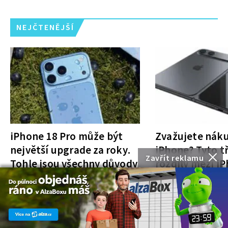
NEJČTENĚJŠÍ
iPhone 18 Pro může být
Zvažujete nák
největší upgrade za roky.
iPhone? Tyto tř
Zavřít reklamu
Tohle jsou všechny důvody
rozdíly mezi i
a iPhone Ultra 
rozhodnutí
IPHONE
R. Zavřel
VŠE O APPLE
J. V