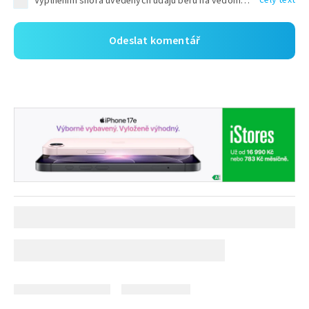
Vyplněním shora uvedených údajů beru na vědomí, že společnost TEXT FACTORY s.r.o., sídlem Brno, Durďákova 336/29, Černá Pole, PSČ: 613 00, IČ: 06157831, zapsané u Krajského soudu v Brně, oddíl C, vložka 100399, bude zpracovávat mé osobní údaje uvedené v rámci mnou vyplněného registračního formuláře na základě oprávněných zájmů TEXT FACTORY s.r.o. dle čl. 6 odst. 1 písm. f) GDPR a pro splnění právních povinností (čl. 6 odst. 1 písm. c) GDPR), a to pro tyto účely: nezbytnost zajistit oprávnění návštěvníka webových stránek provozovaných společností TEXT FACTORY s.r.o. přispívat aktivně ke zveřejněným článkům nebo v rámci diskusních fór a výkon práv TEXT FACTORY s.r.o. jako administrátora těchto diskusních fór. Více informací o zpracování osobních údajů a právech lze nalézt v