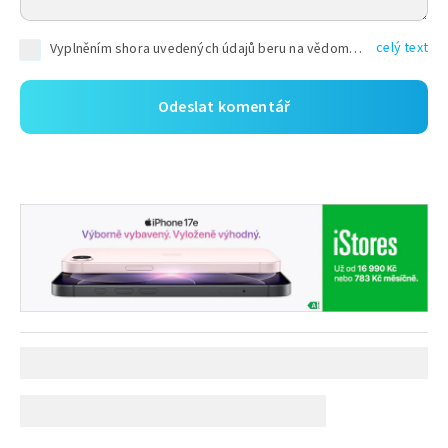
celý text
Vyplněním shora uvedených údajů beru na vědomí, že společnost TEXT FACTORY s.r.o., sídlem Brno, Durďákova 336/29, Černá Pole, PSČ: 613 00, IČ: 06157831, zapsané u Krajského soudu v Brně, oddíl C, vložka 100399, bude zpracovávat mé osobní údaje uvedené v rámci mnou vyplněného registračního formuláře na základě oprávněných zájmů TEXT FACTORY s.r.o. dle čl. 6 odst. 1 písm. f) GDPR a pro splnění právních povinností (čl. 6 odst. 1 písm. c) GDPR), a to pro tyto účely: nezbytnost zajistit oprávnění návštěvníka webových stránek provozovaných společností TEXT FACTORY s.r.o. přispívat aktivně ke zveřejněným článkům nebo v rámci diskusních fór a výkon práv TEXT FACTORY s.r.o. jako administrátora těchto diskusních fór. Více informací o zpracování osobních údajů a právech lze nalézt v