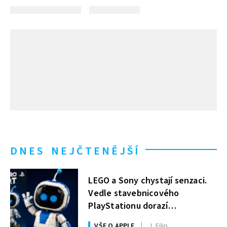
DNES NEJČTENĚJŠÍ
LEGO a Sony chystají senzaci.
Vedle stavebnicového
PlayStationu dorazí
i legendární Astro Bot a bude
VŠE O APPLE
J. Filip