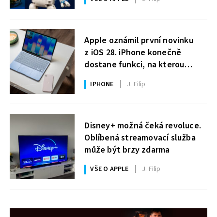
zdarma
Apple oznámil první novinku
z iOS 28. iPhone konečně
dostane funkci, na kterou
uživatelé Windows čekají roky
IPHONE
J. Filip
Disney+ možná čeká revoluce.
Oblíbená streamovací služba
může být brzy zdarma
VŠE O APPLE
J. Filip