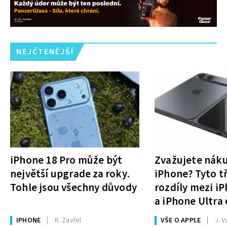
NEJČTENĚJŠÍ
iPhone 18 Pro může být
Zvažujete nák
největší upgrade za roky.
iPhone? Tyto tř
Tohle jsou všechny důvody
rozdíly mezi i
a iPhone Ultra 
rozhodnutí
IPHONE
R. Zavřel
VŠE O APPLE
J. V