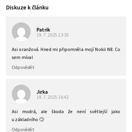
Diskuze k článku
Patrik
19. 7. 2025
13:30
Asi oranžová. Hned mi připomněla mojí Nokii N8. Co
sem míval
Odpovědět
Jirka
19. 7. 2025
16:42
Asi modrá, ale škoda že není světlejší jako
u základního 🙄
Odpovědět