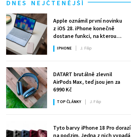
DNES NEJČTENĚJŠÍ
Apple oznámil první novinku
z iOS 28. iPhone konečně
dostane funkci, na kterou
uživatelé Windows čekají roky
IPHONE
J. Filip
DATART brutálně zlevnil
AirPods Max, teď jsou jen za
6990 Kč
TOP ČLÁNKY
J. Filip
Tyto barvy iPhone 18 Pro dorazí
na podzim. Jedna z nich vypadá