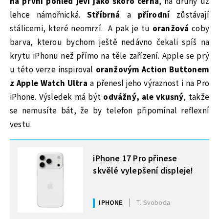
na první pohled jeví jako skoro černá
, na druhý už
lehce námořnická.
Stříbrná
a
přírodní
zůstávají
stálicemi, které neomrzí.
A pak je tu
oranžová
coby
barva, kterou bychom ještě nedávno čekali spíš na
krytu iPhonu než přímo na těle zařízení. Apple se prý
u této verze inspiroval
oranžovým Action Buttonem
z Apple Watch Ultra
a přenesl jeho výraznost i na Pro
iPhone. Výsledek má být
odvážný, ale vkusný
, takže
se nemusíte bát, že by telefon připomínal reflexní
vestu.
MOHLO BY VÁS ZAJÍMAT
iPhone 17 Pro přinese
skvělé vylepšení displeje!
IPHONE
T. Svoboda