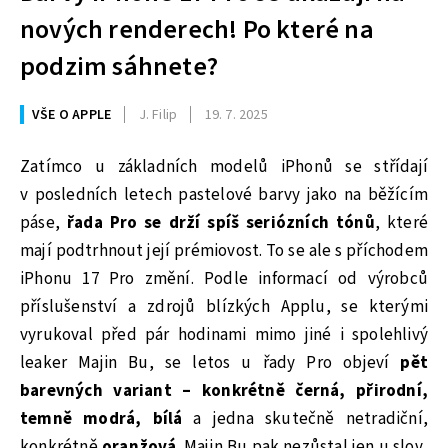
nových renderech! Po které na
podzim sáhnete?
VŠE O APPLE
J. Filip
19. 7. 2025
Zatímco u základních modelů iPhonů se střídají
v posledních letech pastelové barvy jako na běžícím
páse,
řada Pro se drží spíš seriózních tónů
, které
mají podtrhnout její prémiovost. To se ale s příchodem
iPhonu 17 Pro změní. Podle informací od výrobců
příslušenství a zdrojů blízkých Applu, se kterými
vyrukoval před pár hodinami mimo jiné i spolehlivý
leaker Majin Bu, se letos u řady Pro objeví
pět
barevných variant – konkrétně černá, přirodní,
temně modrá, bílá
a jedna skutečně netradiční,
konkrétně
oranžová
. Majin Bu pak nezůstal jen u slov,