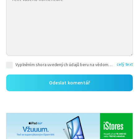
celý text
Vyplněním shora uvedených údajů beru na vědomí, že společnost TEXT FACTORY s.r.o., sídlem Brno, Durďákova 336/29, Černá Pole, PSČ: 613 00, IČ: 06157831, zapsané u Krajského soudu v Brně, oddíl C, vložka 100399, bude zpracovávat mé osobní údaje uvedené v rámci mnou vyplněného registračního formuláře na základě oprávněných zájmů TEXT FACTORY s.r.o. dle čl. 6 odst. 1 písm. f) GDPR a pro splnění právních povinností (čl. 6 odst. 1 písm. c) GDPR), a to pro tyto účely: nezbytnost zajistit oprávnění návštěvníka webových stránek provozovaných společností TEXT FACTORY s.r.o. přispívat aktivně ke zveřejněným článkům nebo v rámci diskusních fór a výkon práv TEXT FACTORY s.r.o. jako administrátora těchto diskusních fór. Více informací o zpracování osobních údajů a právech lze nalézt v