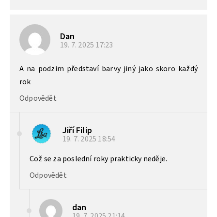
Dan
19. 7. 2025
17:23
A na podzim představí barvy jiný jako skoro každý
rok
Odpovědět
Jiří Filip
19. 7. 2025
18:54
Což se za poslední roky prakticky neděje.
Odpovědět
dan
19. 7. 2025
21:14