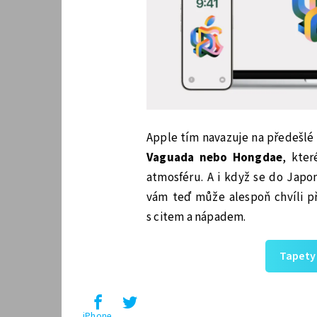
Apple tím navazuje na předešlé
Vaguada nebo Hongdae
, kter
atmosféru. A i když se do Japo
vám teď může alespoň chvíli př
s citem a nápadem.
Tapety 
iPhone