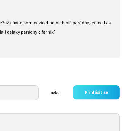
e?už dávno som nevidel od nich nič parádne,jedine tak
ali dajaký parádny cifernik?
Přihlásit se
nebo