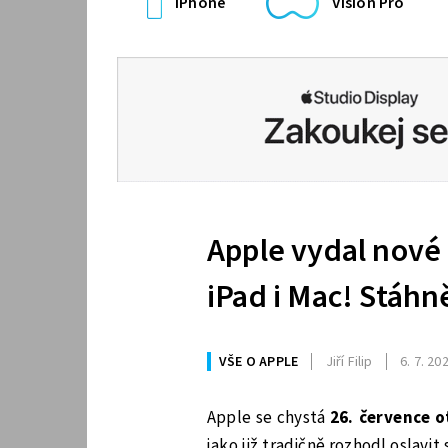
iPhone
Vision Pro
Apple vydal nové 
iPad i Mac! Stáhn
VŠE O APPLE
Jiří Filip
6. 7. 20
Apple se chystá
26. července 
jako již tradičně rozhodl oslavi