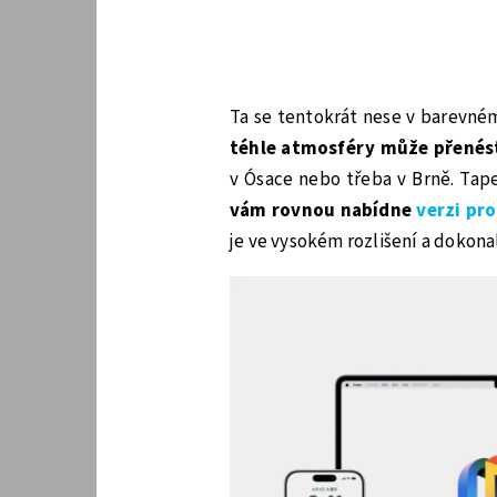
Ta se tentokrát nese v barevn
téhle atmosféry může přenést
v Ósace nebo třeba v Brně. Tap
vám rovnou nabídne
verzi pro
je ve vysokém rozlišení a dokonal