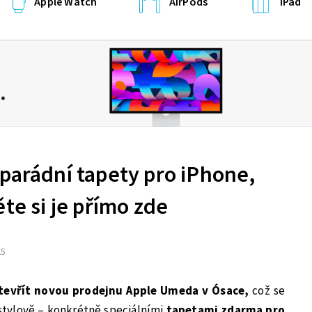
Apple Watch
AirPods
iPad
parádní tapety pro iPhone,
ěte si je přímo zde
25
otevřít novou prodejnu Apple Umeda v Ósace,
což se
t stylově – konkrétně speciálními
tapetami zdarma pro