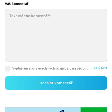
Váš komentář
celý text
Vyplněním shora uvedených údajů beru na vědomí, že společnost TEXT FACTORY s.r.o., sídlem Brno, Durďákova 336/29, Černá Pole, PSČ: 613 00, IČ: 06157831, zapsané u Krajského soudu v Brně, oddíl C, vložka 100399, bude zpracovávat mé osobní údaje uvedené v rámci mnou vyplněného registračního formuláře na základě oprávněných zájmů TEXT FACTORY s.r.o. dle čl. 6 odst. 1 písm. f) GDPR a pro splnění právních povinností (čl. 6 odst. 1 písm. c) GDPR), a to pro tyto účely: nezbytnost zajistit oprávnění návštěvníka webových stránek provozovaných společností TEXT FACTORY s.r.o. přispívat aktivně ke zveřejněným článkům nebo v rámci diskusních fór a výkon práv TEXT FACTORY s.r.o. jako administrátora těchto diskusních fór. Více informací o zpracování osobních údajů a právech lze nalézt v