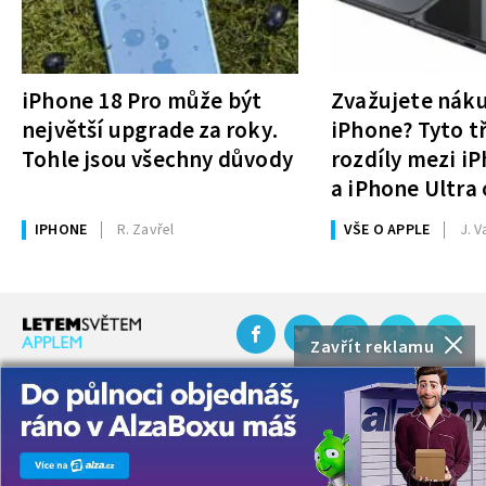
iPhone 18 Pro může být
Zvažujete nák
největší upgrade za roky.
iPhone? Tyto tř
Tohle jsou všechny důvody
rozdíly mezi i
a iPhone Ultra 
rozhodnutí
IPHONE
R. Zavřel
VŠE O APPLE
J. V
Zavřít reklamu