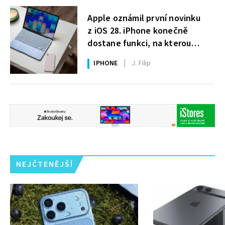
Apple oznámil první novinku
z iOS 28. iPhone konečně
dostane funkci, na kterou
uživatelé Windows čekají roky
IPHONE
J. Filip
NEJČTENĚJŠÍ