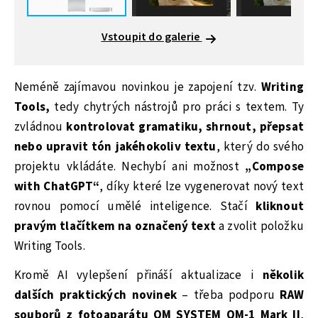
Vstoupit do galerie
Neméně zajímavou novinkou je zapojení tzv.
Writing
Tools,
tedy chytrých nástrojů pro práci s textem. Ty
zvládnou
kontrolovat gramatiku, shrnout, přepsat
nebo upravit tón jakéhokoliv textu
, který do svého
projektu vkládáte. Nechybí ani možnost
„Compose
with ChatGPT“
, díky které lze vygenerovat nový text
rovnou pomocí umělé inteligence. Stačí
kliknout
pravým tlačítkem na označený text
a zvolit položku
Writing Tools.
Kromě AI vylepšení přináší aktualizace i
několik
dalších praktických novinek
– třeba podporu
RAW
souborů z fotoaparátu OM SYSTEM OM-1 Mark II
,