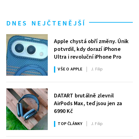
DNES NEJČTENĚJŠÍ
Apple chystá obří změny. Únik
potvrdil, kdy dorazí iPhone
Ultra i revoluční iPhone Pro
VŠE O APPLE
J. Filip
DATART brutálně zlevnil
AirPods Max, teď jsou jen za
6990 Kč
TOP ČLÁNKY
J. Filip