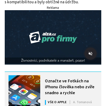
s kompatibilitou a byly obtížné na údržbu.
Reklama
MOHLO BY VÁS ZAJÍMAT
Označte ve Fotkách na
iPhonu člověka nebo zvíře
snadno a rychle
VŠE O APPLE
A. Tomanová