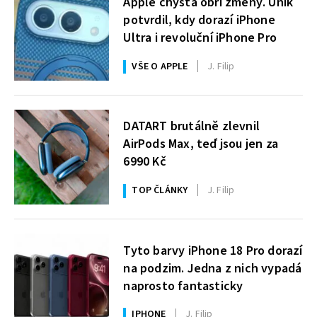
Apple chystá obří změny. Únik
potvrdil, kdy dorazí iPhone
Ultra i revoluční iPhone Pro
VŠE O APPLE
J. Filip
DATART brutálně zlevnil
AirPods Max, teď jsou jen za
6990 Kč
TOP ČLÁNKY
J. Filip
Tyto barvy iPhone 18 Pro dorazí
na podzim. Jedna z nich vypadá
naprosto fantasticky
IPHONE
J. Filip