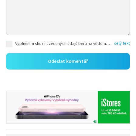
celý text
Vyplněním shora uvedených údajů beru na vědomí, že společnost TEXT FACTORY s.r.o., sídlem Brno, Durďákova 336/29, Černá Pole, PSČ: 613 00, IČ: 06157831, zapsané u Krajského soudu v Brně, oddíl C, vložka 100399, bude zpracovávat mé osobní údaje uvedené v rámci mnou vyplněného registračního formuláře na základě oprávněných zájmů TEXT FACTORY s.r.o. dle čl. 6 odst. 1 písm. f) GDPR a pro splnění právních povinností (čl. 6 odst. 1 písm. c) GDPR), a to pro tyto účely: nezbytnost zajistit oprávnění návštěvníka webových stránek provozovaných společností TEXT FACTORY s.r.o. přispívat aktivně ke zveřejněným článkům nebo v rámci diskusních fór a výkon práv TEXT FACTORY s.r.o. jako administrátora těchto diskusních fór. Více informací o zpracování osobních údajů a právech lze nalézt v