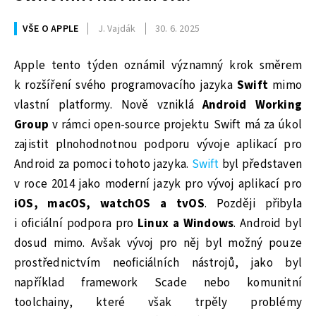
VŠE O APPLE
J. Vajdák
30. 6. 2025
Apple tento týden oznámil významný krok směrem
k rozšíření svého programovacího jazyka
Swift
mimo
vlastní platformy. Nově vzniklá
Android Working
Group
v rámci open-source projektu Swift má za úkol
zajistit plnohodnotnou podporu vývoje aplikací pro
Android za pomoci tohoto jazyka.
Swift
byl představen
v roce 2014 jako moderní jazyk pro vývoj aplikací pro
iOS, macOS, watchOS a tvOS
. Později přibyla
i oficiální podpora pro
Linux a Windows
. Android byl
dosud mimo. Avšak vývoj pro něj byl možný pouze
prostřednictvím neoficiálních nástrojů, jako byl
například framework Scade nebo komunitní
toolchainy, které však trpěly problémy