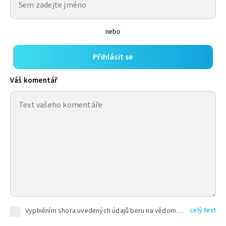
nebo
Přihlásit se
Váš komentář
celý text
Vyplněním shora uvedených údajů beru na vědomí, že společnost TEXT FACTORY s.r.o., sídlem Brno, Durďákova 336/29, Černá Pole, PSČ: 613 00, IČ: 06157831, zapsané u Krajského soudu v Brně, oddíl C, vložka 100399, bude zpracovávat mé osobní údaje uvedené v rámci mnou vyplněného registračního formuláře na základě oprávněných zájmů TEXT FACTORY s.r.o. dle čl. 6 odst. 1 písm. f) GDPR a pro splnění právních povinností (čl. 6 odst. 1 písm. c) GDPR), a to pro tyto účely: nezbytnost zajistit oprávnění návštěvníka webových stránek provozovaných společností TEXT FACTORY s.r.o. přispívat aktivně ke zveřejněným článkům nebo v rámci diskusních fór a výkon práv TEXT FACTORY s.r.o. jako administrátora těchto diskusních fór. Více informací o zpracování osobních údajů a právech lze nalézt v