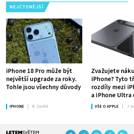
NEJČTENĚJŠÍ
iPhone 18 Pro může být
Zvažujete nák
největší upgrade za roky.
iPhone? Tyto tř
Tohle jsou všechny důvody
rozdíly mezi i
a iPhone Ultra 
rozhodnutí
IPHONE
R. Zavřel
VŠE O APPLE
J. V