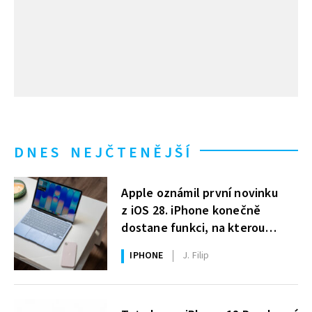
DNES NEJČTENĚJŠÍ
Apple oznámil první novinku
z iOS 28. iPhone konečně
dostane funkci, na kterou
uživatelé Windows čekají roky
IPHONE
J. Filip