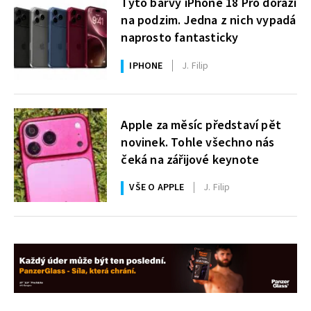
Tyto barvy iPhone 18 Pro dorazí
na podzim. Jedna z nich vypadá
naprosto fantasticky
IPHONE
J. Filip
Apple za měsíc představí pět
novinek. Tohle všechno nás
čeká na zářijové keynote
VŠE O APPLE
J. Filip