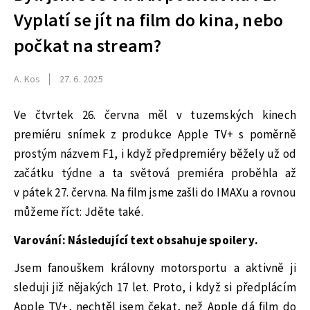
Vyplatí se jít na film do kina, nebo
počkat na stream?
A. Kos
27. 6. 2025
Ve čtvrtek 26. června měl v tuzemských kinech
premiéru snímek z produkce Apple TV+ s poměrně
prostým názvem F1, i když předpremiéry běžely už od
začátku týdne a ta světová premiéra proběhla až
v pátek 27. června. Na film jsme zašli do IMAXu a rovnou
můžeme říct: Jděte také.
Varování: Následující text obsahuje spoilery.
Jsem fanouškem královny motorsportu a aktivně ji
sleduji již nějakých 17 let. Proto, i když si předplácím
Apple TV+, nechtěl jsem čekat, než Apple dá film do