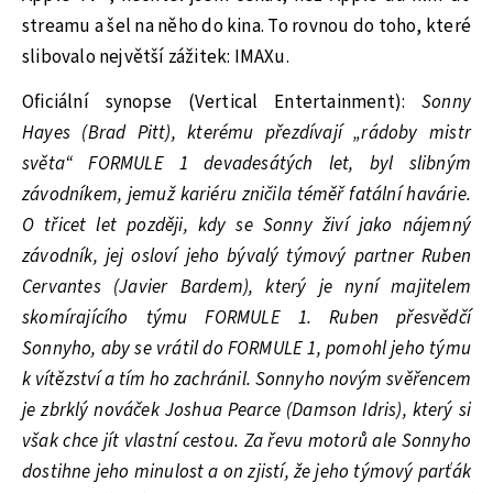
streamu a šel na něho do kina. To rovnou do toho, které
slibovalo největší zážitek: IMAXu.
Oficiální synopse (Vertical Entertainment):
Sonny
Hayes (Brad Pitt), kterému přezdívají „rádoby mistr
světa“ FORMULE 1 devadesátých let, byl slibným
závodníkem, jemuž kariéru zničila téměř fatální havárie.
O třicet let později, kdy se Sonny živí jako nájemný
závodník, jej osloví jeho bývalý týmový partner Ruben
Cervantes (Javier Bardem), který je nyní majitelem
skomírajícího týmu FORMULE 1. Ruben přesvědčí
Sonnyho, aby se vrátil do FORMULE 1, pomohl jeho týmu
k vítězství a tím ho zachránil. Sonnyho novým svěřencem
je zbrklý nováček Joshua Pearce (Damson Idris), který si
však chce jít vlastní cestou. Za řevu motorů ale Sonnyho
dostihne jeho minulost a on zjistí, že jeho týmový parťák