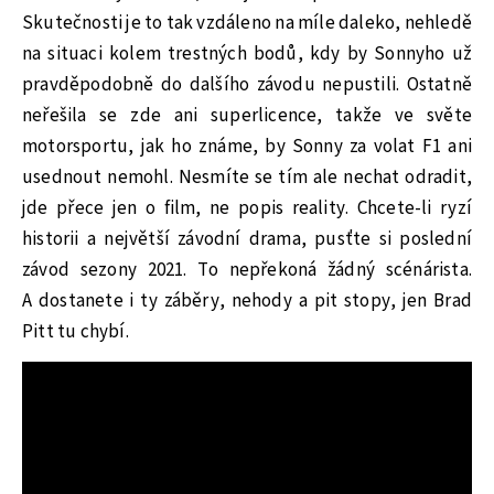
Skutečnosti je to tak vzdáleno na míle daleko, nehledě
na situaci kolem trestných bodů, kdy by Sonnyho už
pravděpodobně do dalšího závodu nepustili. Ostatně
neřešila se zde ani superlicence, takže ve světe
motorsportu, jak ho známe, by Sonny za volat F1 ani
usednout nemohl. Nesmíte se tím ale nechat odradit,
jde přece jen o film, ne popis reality. Chcete-li ryzí
historii a největší závodní drama, pusťte si poslední
závod sezony 2021. To nepřekoná žádný scénárista.
A dostanete i ty záběry, nehody a pit stopy, jen Brad
Pitt tu chybí.