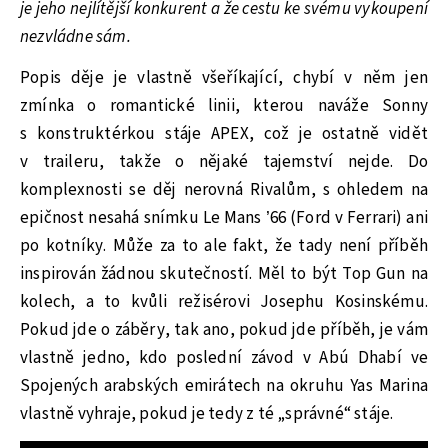
je jeho nejlítější konkurent a že cestu ke svému vykoupení
nezvládne sám.
Popis děje je vlastně všeříkající, chybí v něm jen
zmínka o romantické linii, kterou naváže Sonny
s konstruktérkou stáje APEX, což je ostatně vidět
v traileru, takže o nějaké tajemství nejde. Do
komplexnosti se děj nerovná Rivalům, s ohledem na
epičnost nesahá snímku Le Mans ’66 (
Ford v Ferrari) ani
po kotníky. Může za to ale fakt, že tady není příběh
inspirován žádnou skutečností. Měl to být Top Gun na
kolech, a to kvůli režisérovi Josephu Kosinskému.
Pokud jde o záběry, tak ano, pokud jde příběh, je vám
vlastně jedno, kdo poslední závod v Abú Dhabí ve
Spojených arabských emirátech na okruhu Yas Marina
vlastně vyhraje, pokud je tedy z té „správné“ stáje.