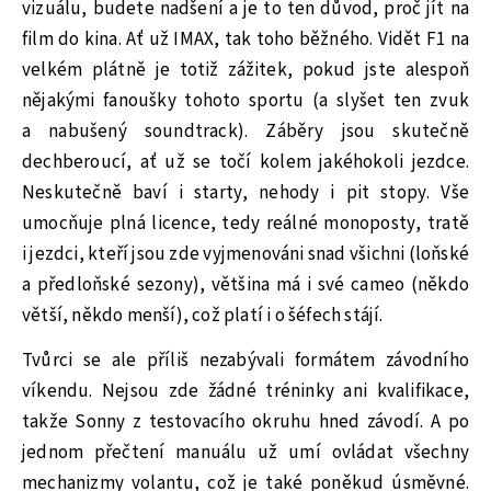
vizuálu, budete nadšení a je to ten důvod, proč jít na
film do kina. Ať už IMAX, tak toho běžného. Vidět F1 na
velkém plátně je totiž zážitek, pokud jste alespoň
nějakými fanoušky tohoto sportu (a slyšet ten zvuk
a nabušený soundtrack). Záběry jsou skutečně
dechberoucí, ať už se točí kolem jakéhokoli jezdce.
Neskutečně baví i starty, nehody i pit stopy. Vše
umocňuje plná licence, tedy reálné monoposty, tratě
i jezdci, kteří jsou zde vyjmenováni snad všichni (loňské
a předloňské sezony), většina má i své cameo (někdo
větší, někdo menší), což platí i o šéfech stájí.
Tvůrci se ale příliš nezabývali formátem závodního
víkendu. Nejsou zde žádné tréninky ani kvalifikace,
takže Sonny z testovacího okruhu hned závodí. A po
jednom přečtení manuálu už umí ovládat všechny
mechanizmy volantu, což je také poněkud úsměvné.