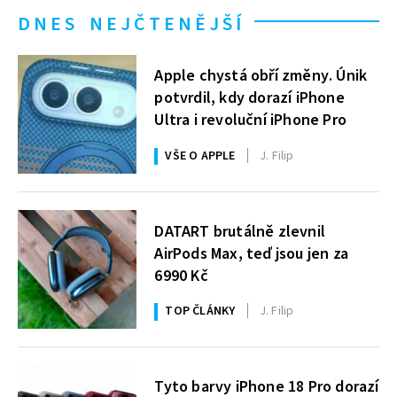
DNES NEJČTENĚJŠÍ
Apple chystá obří změny. Únik
potvrdil, kdy dorazí iPhone
Ultra i revoluční iPhone Pro
VŠE O APPLE
J. Filip
DATART brutálně zlevnil
AirPods Max, teď jsou jen za
6990 Kč
TOP ČLÁNKY
J. Filip
Tyto barvy iPhone 18 Pro dorazí