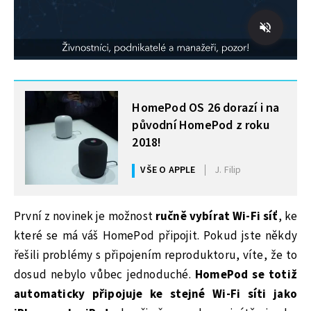
MOHLO BY VÁS ZAJÍMAT
HomePod OS 26 dorazí i na
původní HomePod z roku
2018!
VŠE O APPLE
J. Filip
První z novinek je možnost
ručně vybírat Wi-Fi síť
, ke
které se má váš HomePod připojit. Pokud jste někdy
řešili problémy s připojením reproduktoru, víte, že to
dosud nebylo vůbec jednoduché.
HomePod se totiž
automaticky připojuje ke stejné Wi-Fi síti jako