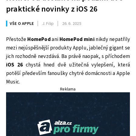
praktické novinky z iOS 26
VŠE O APPLE
J. Filip
26. 6. 2025
Přestože
HomePod
ani
HomePod mini
nikdy nepatřily
mezi nejúspěšnější produkty Applu, jablečný gigant se
jich rozhodně nevzdává. Ba právě naopak, s příchodem
iOS 26
chystá hned dvě užitečná vylepšení, která
potěší především fanoušky chytré domácnosti a Apple
Music.
Reklama