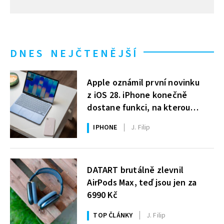
DNES NEJČTENĚJŠÍ
Apple oznámil první novinku
z iOS 28. iPhone konečně
dostane funkci, na kterou
uživatelé Windows čekají roky
IPHONE
J. Filip
DATART brutálně zlevnil
AirPods Max, teď jsou jen za
6990 Kč
TOP ČLÁNKY
J. Filip