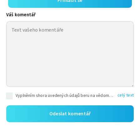
Přihlásit se
Váš komentář
celý text
Vyplněním shora uvedených údajů beru na vědomí, že společnost TEXT FACTORY s.r.o., sídlem Brno, Durďákova 336/29, Černá Pole, PSČ: 613 00, IČ: 06157831, zapsané u Krajského soudu v Brně, oddíl C, vložka 100399, bude zpracovávat mé osobní údaje uvedené v rámci mnou vyplněného registračního formuláře na základě oprávněných zájmů TEXT FACTORY s.r.o. dle čl. 6 odst. 1 písm. f) GDPR a pro splnění právních povinností (čl. 6 odst. 1 písm. c) GDPR), a to pro tyto účely: nezbytnost zajistit oprávnění návštěvníka webových stránek provozovaných společností TEXT FACTORY s.r.o. přispívat aktivně ke zveřejněným článkům nebo v rámci diskusních fór a výkon práv TEXT FACTORY s.r.o. jako administrátora těchto diskusních fór. Více informací o zpracování osobních údajů a právech lze nalézt v