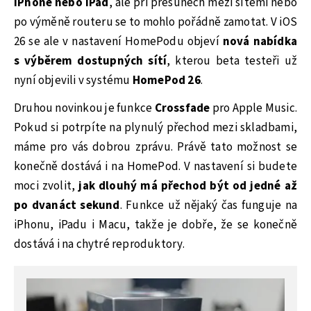
iPhone nebo iPad
, ale při přesunech mezi sítěmi nebo
po výměně routeru se to mohlo pořádně zamotat. V iOS
26 se ale v nastavení HomePodu objeví
nová nabídka
s výběrem dostupných sítí
, kterou beta testeři už
nyní objevili v systému
HomePod 26
.
Druhou novinkou je funkce
Crossfade
pro Apple Music.
Pokud si potrpíte na plynulý přechod mezi skladbami,
máme pro vás dobrou zprávu. Právě tato možnost se
konečně dostává i na HomePod. V nastavení si budete
moci zvolit,
jak dlouhý má přechod být od jedné až
po dvanáct sekund
. Funkce už nějaký čas funguje na
iPhonu, iPadu i Macu, takže je dobře, že se konečně
dostává i na chytré reproduktory.