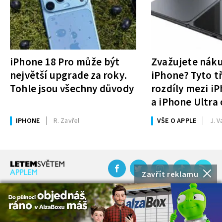
iPhone 18 Pro může být
Zvažujete nák
největší upgrade za roky.
iPhone? Tyto tř
Tohle jsou všechny důvody
rozdíly mezi i
a iPhone Ultra 
rozhodnutí
IPHONE
R. Zavřel
VŠE O APPLE
J. V
Zavřít reklamu