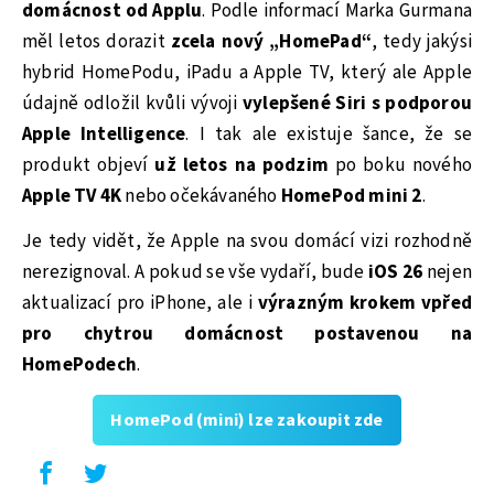
domácnost od Applu
. Podle informací Marka Gurmana
měl letos dorazit
zcela nový „HomePad“
, tedy jakýsi
hybrid HomePodu, iPadu a Apple TV, který ale Apple
údajně odložil kvůli vývoji
vylepšené Siri s podporou
Apple Intelligence
. I tak ale existuje šance, že se
produkt objeví
už letos na podzim
po boku nového
Apple TV 4K
nebo očekávaného
HomePod mini 2
.
Je tedy vidět, že Apple na svou domácí vizi rozhodně
nerezignoval. A pokud se vše vydaří, bude
iOS 26
nejen
aktualizací pro iPhone, ale i
výrazným krokem vpřed
pro chytrou domácnost postavenou na
HomePodech
.
HomePod (mini) lze zakoupit zde