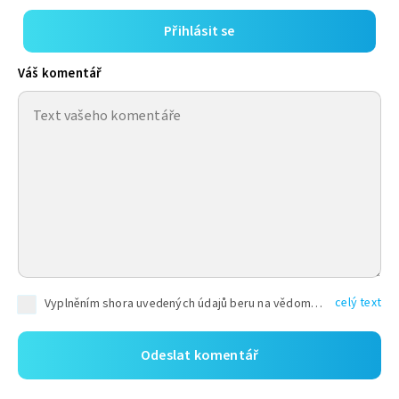
Přihlásit se
Váš komentář
celý text
Vyplněním shora uvedených údajů beru na vědomí, že společnost TEXT FACTORY s.r.o., sídlem Brno, Durďákova 336/29, Černá Pole, PSČ: 613 00, IČ: 06157831, zapsané u Krajského soudu v Brně, oddíl C, vložka 100399, bude zpracovávat mé osobní údaje uvedené v rámci mnou vyplněného registračního formuláře na základě oprávněných zájmů TEXT FACTORY s.r.o. dle čl. 6 odst. 1 písm. f) GDPR a pro splnění právních povinností (čl. 6 odst. 1 písm. c) GDPR), a to pro tyto účely: nezbytnost zajistit oprávnění návštěvníka webových stránek provozovaných společností TEXT FACTORY s.r.o. přispívat aktivně ke zveřejněným článkům nebo v rámci diskusních fór a výkon práv TEXT FACTORY s.r.o. jako administrátora těchto diskusních fór. Více informací o zpracování osobních údajů a právech lze nalézt v