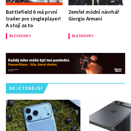
Battlefield 6 má první
Zemřel módní návrhář
trailer pro singleplayer!
Giorgio Armani
A stojí za to
BLESKOVKY
BLESKOVKY
NEJČTENĚJŠÍ