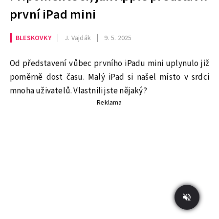
první iPad mini
BLESKOVKY
J. Vajdák
9. 5. 2025
Od představení vůbec prvního iPadu mini uplynulo již
poměrně dost času. Malý iPad si našel místo v srdci
mnoha uživatelů. Vlastnili jste nějaký?
Reklama