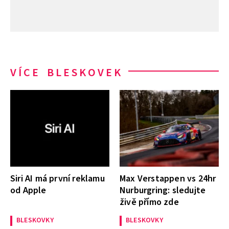
VÍCE BLESKOVEK
Siri AI má první reklamu
Max Verstappen vs 24hr
od Apple
Nurburgring: sledujte
živě přímo zde
BLESKOVKY
BLESKOVKY