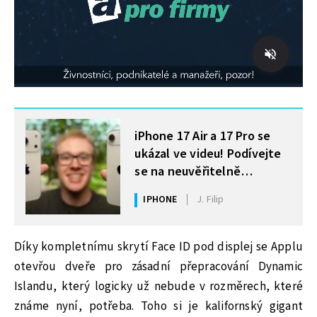
MOHLO BY VÁS ZAJÍMAT
iPhone 17 Air a 17 Pro se
ukázal ve videu! Podívejte
se na neuvěřitelně
realistické makety
IPHONE
J. Filip
Díky kompletnímu skrytí Face ID pod displej se Applu
otevřou dveře pro zásadní přepracování Dynamic
Islandu, který logicky už nebude v rozměrech, které
známe nyní, potřeba. Toho si je kalifornský gigant