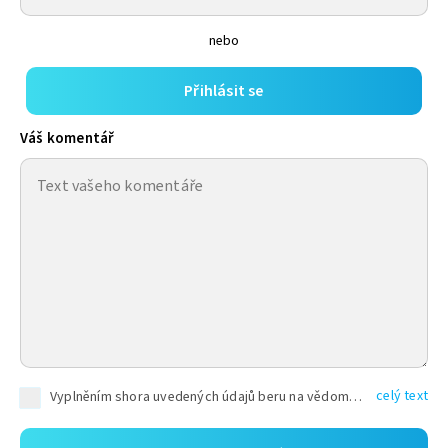
nebo
Přihlásit se
Váš komentář
celý text
Vyplněním shora uvedených údajů beru na vědomí, že společnost TEXT FACTORY s.r.o., sídlem Brno, Durďákova 336/29, Černá Pole, PSČ: 613 00, IČ: 06157831, zapsané u Krajského soudu v Brně, oddíl C, vložka 100399, bude zpracovávat mé osobní údaje uvedené v rámci mnou vyplněného registračního formuláře na základě oprávněných zájmů TEXT FACTORY s.r.o. dle čl. 6 odst. 1 písm. f) GDPR a pro splnění právních povinností (čl. 6 odst. 1 písm. c) GDPR), a to pro tyto účely: nezbytnost zajistit oprávnění návštěvníka webových stránek provozovaných společností TEXT FACTORY s.r.o. přispívat aktivně ke zveřejněným článkům nebo v rámci diskusních fór a výkon práv TEXT FACTORY s.r.o. jako administrátora těchto diskusních fór. Více informací o zpracování osobních údajů a právech lze nalézt v