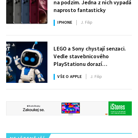
na podzim. Jedna z nich vypadá
naprosto fantasticky
IPHONE
J. Filip
LEGO a Sony chystají senzaci.
Vedle stavebnicového
PlayStationu dorazí
i legendární Astro Bot a bude
VŠE O APPLE
J. Filip
zdarma