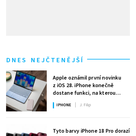
DNES NEJČTENĚJŠÍ
Apple oznámil první novinku
z iOS 28. iPhone konečně
dostane funkci, na kterou
uživatelé Windows čekají roky
IPHONE
J. Filip
Tyto barvy iPhone 18 Pro dorazí