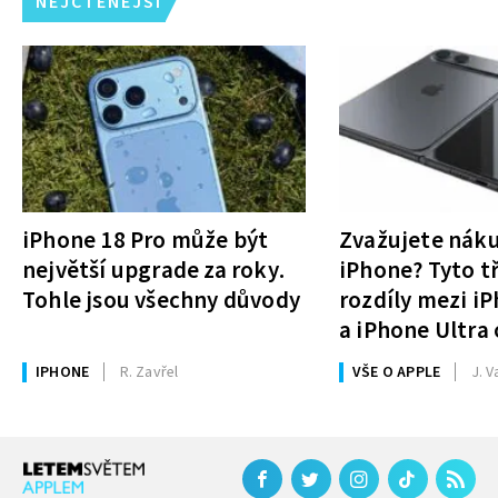
NEJČTENĚJŠÍ
iPhone 18 Pro může být
Zvažujete nák
největší upgrade za roky.
iPhone? Tyto tř
Tohle jsou všechny důvody
rozdíly mezi i
a iPhone Ultra 
rozhodnutí
IPHONE
R. Zavřel
VŠE O APPLE
J. V