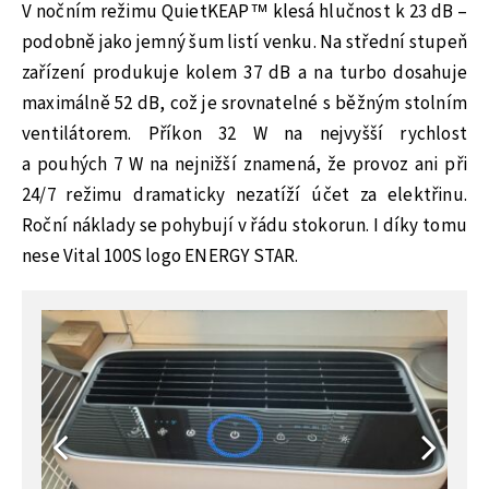
V nočním režimu QuietKEAP™ klesá hlučnost k 23 dB –
podobně jako jemný šum listí venku. Na střední stupeň
zařízení produkuje kolem 37 dB a na turbo dosahuje
maximálně 52 dB, což je srovnatelné s běžným stolním
ventilátorem. Příkon 32 W na nejvyšší rychlost
a pouhých 7 W na nejnižší znamená, že provoz ani při
24/7 režimu dramaticky nezatíží účet za elektřinu.
Roční náklady se pohybují v řádu stokorun. I díky tomu
nese Vital 100S logo ENERGY STAR.