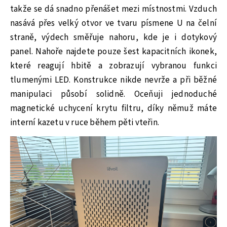
takže se dá snadno přenášet mezi místnostmi. Vzduch
nasává přes velký otvor ve tvaru písmene U na čelní
straně, výdech směřuje nahoru, kde je i dotykový
panel. Nahoře najdete pouze šest kapacitních ikonek,
které reagují hbitě a zobrazují vybranou funkci
tlumenými LED. Konstrukce nikde nevrže a při běžné
manipulaci působí solidně. Oceňuji jednoduché
magnetické uchycení krytu filtru, díky němuž máte
interní kazetu v ruce během pěti vteřin.