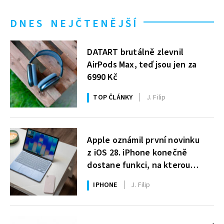
DNES NEJČTENĚJŠÍ
DATART brutálně zlevnil
AirPods Max, teď jsou jen za
6990 Kč
TOP ČLÁNKY
J. Filip
Apple oznámil první novinku
z iOS 28. iPhone konečně
dostane funkci, na kterou
uživatelé Windows čekají roky
IPHONE
J. Filip