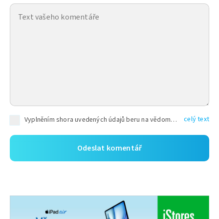
celý text
Vyplněním shora uvedených údajů beru na vědomí, že společnost TEXT FACTORY s.r.o., sídlem Brno, Durďákova 336/29, Černá Pole, PSČ: 613 00, IČ: 06157831, zapsané u Krajského soudu v Brně, oddíl C, vložka 100399, bude zpracovávat mé osobní údaje uvedené v rámci mnou vyplněného registračního formuláře na základě oprávněných zájmů TEXT FACTORY s.r.o. dle čl. 6 odst. 1 písm. f) GDPR a pro splnění právních povinností (čl. 6 odst. 1 písm. c) GDPR), a to pro tyto účely: nezbytnost zajistit oprávnění návštěvníka webových stránek provozovaných společností TEXT FACTORY s.r.o. přispívat aktivně ke zveřejněným článkům nebo v rámci diskusních fór a výkon práv TEXT FACTORY s.r.o. jako administrátora těchto diskusních fór. Více informací o zpracování osobních údajů a právech lze nalézt v