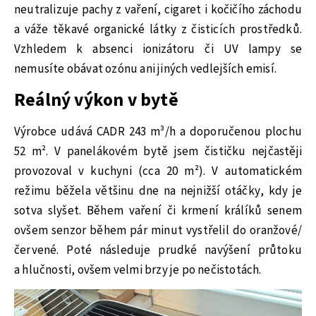
neutralizuje pachy z vaření, cigaret i kočičího záchodu
a váže těkavé organické látky z čisticích prostředků.
Vzhledem k absenci ionizátoru či UV lampy se
nemusíte obávat ozónu ani jiných vedlejších emisí.
Reálný výkon v bytě
Výrobce udává CADR 243 m³/h a doporučenou plochu
52 m². V panelákovém bytě jsem čističku nejčastěji
provozoval v kuchyni (cca 20 m²). V automatickém
režimu běžela většinu dne na nejnižší otáčky, kdy je
sotva slyšet. Během vaření či krmení králíků senem
ovšem senzor během pár minut vystřelil do oranžové/
červené. Poté následuje prudké navýšení průtoku
a hlučnosti, ovšem velmi brzy je po nečistotách.