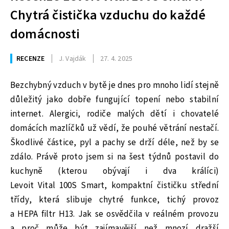
Chytrá čistička vzduchu do každé
domácnosti
RECENZE
J. Vajdák
27. 4. 2025
Bezchybný vzduch v bytě je dnes pro mnoho lidí stejně
důležitý jako dobře fungující topení nebo stabilní
internet. Alergici, rodiče malých dětí i chovatelé
domácích mazlíčků už vědí, že pouhé větrání nestačí.
Škodlivé částice, pyl a pachy se drží déle, než by se
zdálo. Právě proto jsem si na šest týdnů postavil do
kuchyně (kterou obývají i dva králíci)
Levoit Vital 100S Smart, kompaktní čističku střední
třídy, která slibuje chytré funkce, tichý provoz
a HEPA filtr H13. Jak se osvědčila v reálném provozu
a proč může být zajímavější než mnozí dražší