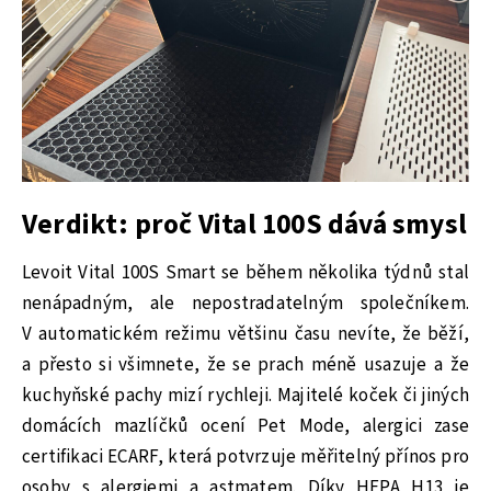
Verdikt: proč Vital 100S dává smysl
Levoit Vital 100S Smart se během několika týdnů stal
nenápadným, ale nepostradatelným společníkem.
V automatickém režimu většinu času nevíte, že běží,
a přesto si všimnete, že se prach méně usazuje a že
kuchyňské pachy mizí rychleji. Majitelé koček či jiných
domácích mazlíčků ocení Pet Mode, alergici zase
certifikaci ECARF, která potvrzuje měřitelný přínos pro
osoby s alergiemi a astmatem. Díky HEPA H13 je