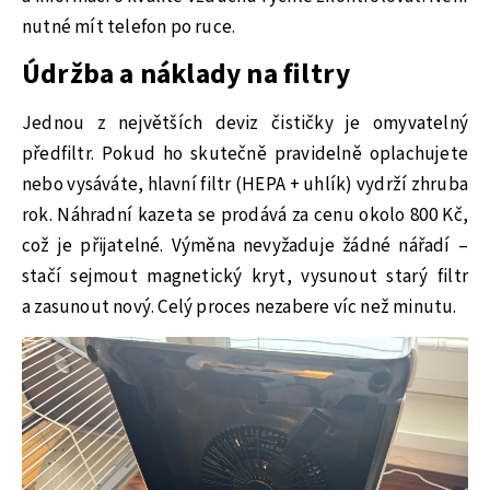
nutné mít telefon po ruce.
Údržba a náklady na filtry
Jednou z největších deviz čističky je omyvatelný
předfiltr. Pokud ho skutečně pravidelně oplachujete
nebo vysáváte, hlavní filtr (HEPA + uhlík) vydrží zhruba
rok. Náhradní kazeta se prodává za cenu okolo 800 Kč,
což je přijatelné. Výměna nevyžaduje žádné nářadí –
stačí sejmout magnetický kryt, vysunout starý filtr
a zasunout nový. Celý proces nezabere víc než minutu.