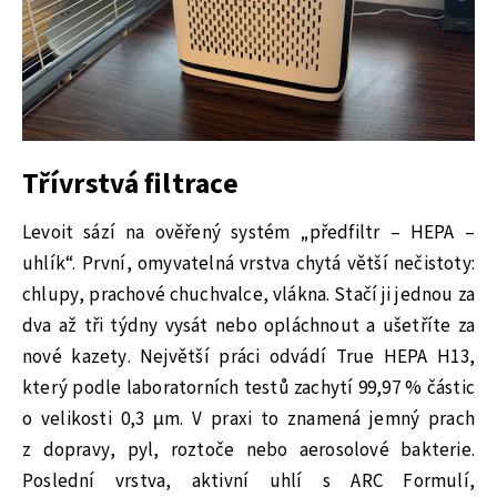
Třívrstvá filtrace
Levoit sází na ověřený systém „předfiltr – HEPA –
uhlík“. První, omyvatelná vrstva chytá větší nečistoty:
chlupy, prachové chuchvalce, vlákna. Stačí ji jednou za
dva až tři týdny vysát nebo opláchnout a ušetříte za
nové kazety. Největší práci odvádí True HEPA H13,
který podle laboratorních testů zachytí 99,97 % částic
o velikosti 0,3 µm. V praxi to znamená jemný prach
z dopravy, pyl, roztoče nebo aerosolové bakterie.
Poslední vrstva, aktivní uhlí s ARC Formulí,