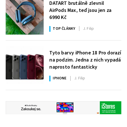
DATART brutálně zlevnil
AirPods Max, teď jsou jen za
6990 Kč
TOP ČLÁNKY
J. Filip
Tyto barvy iPhone 18 Pro dorazí
na podzim. Jedna z nich vypadá
naprosto fantasticky
IPHONE
J. Filip