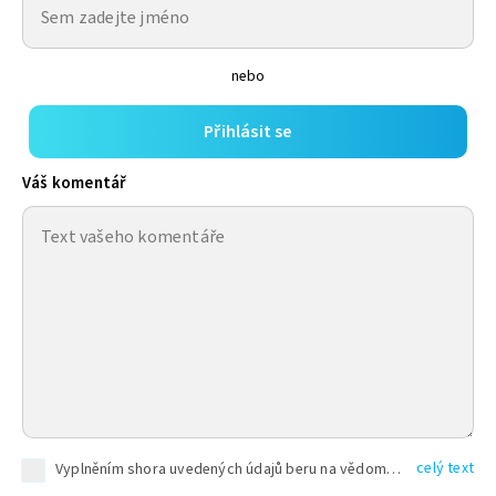
nebo
Přihlásit se
Váš komentář
celý text
Vyplněním shora uvedených údajů beru na vědomí, že společnost TEXT FACTORY s.r.o., sídlem Brno, Durďákova 336/29, Černá Pole, PSČ: 613 00, IČ: 06157831, zapsané u Krajského soudu v Brně, oddíl C, vložka 100399, bude zpracovávat mé osobní údaje uvedené v rámci mnou vyplněného registračního formuláře na základě oprávněných zájmů TEXT FACTORY s.r.o. dle čl. 6 odst. 1 písm. f) GDPR a pro splnění právních povinností (čl. 6 odst. 1 písm. c) GDPR), a to pro tyto účely: nezbytnost zajistit oprávnění návštěvníka webových stránek provozovaných společností TEXT FACTORY s.r.o. přispívat aktivně ke zveřejněným článkům nebo v rámci diskusních fór a výkon práv TEXT FACTORY s.r.o. jako administrátora těchto diskusních fór. Více informací o zpracování osobních údajů a právech lze nalézt v