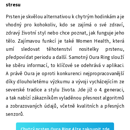
stresu
Prsten je skvělou alternativou k chytrým hodinkám a je
vhodný pro kohokoliv, kdo se zajímá o své zdraví,
zdravý životní styl nebo chce poznat, jak funguje jeho
tělo. Zajímavou funkcí je také Women Health, která
umí sledovat těhotenství nositelky prstenu,
předpovídat periodu a další. Samotný Oura Ring slouží
ke sběru informací, to klíčové se odehrává v aplikaci.
A právě Oura je oproti konkurenci nejpropracovanější
díky dlouholetému výzkumu a vývoji vycházejícím ze
severské tradice a stylu života. Jde již o 4. generaci,
a tak nabízí zákazníkům vyladěnou přesnost algoritmů
a zobrazovaných údajů, včetně kvalitních a přesných
senzorů.
Chytrý prsten Oura Ring 4 lze zakoupit zde