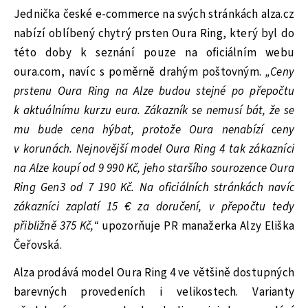
Jednička české e-commerce na svých stránkách alza.cz
nabízí oblíbený chytrý prsten Oura Ring, který byl do
této doby k seznání pouze na oficiálním webu
oura.com, navíc s poměrně drahým poštovným.
„Ceny
prstenu Oura Ring na Alze budou stejné po přepočtu
k aktuálnímu kurzu eura. Zákazník se nemusí bát, že se
mu bude cena hýbat, protože Oura nenabízí ceny
v korunách. Nejnovější model Oura Ring 4 tak zákazníci
na Alze koupí od 9 990 Kč, jeho staršího sourozence Oura
Ring Gen3 od 7 190 Kč. Na oficiálních stránkách navíc
zákazníci zaplatí 15 € za doručení, v přepočtu tedy
přibližně 375 Kč,“
upozorňuje PR manažerka Alzy Eliška
Čeřovská.
Alza prodává model Oura Ring 4 ve většině dostupných
barevných provedeních i velikostech. Varianty