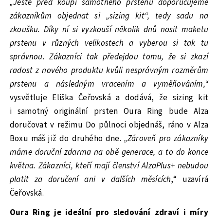
„Ještě před koupí samotného prstenu doporučujeme
zákazníkům objednat si „sizing kit“, tedy sadu na
zkoušku. Díky ní si vyzkouší několik dnů nosit maketu
prstenu v různých velikostech a vyberou si tak tu
správnou. Zákazníci tak předejdou tomu, že si zkazí
radost z nového produktu kvůli nesprávným rozměrům
prstenu a následným vracením a vyměňováním,“
vysvětluje Eliška Čeřovská a dodává, že sizing kit
i samotný originální prsten Oura Ring bude Alza
doručovat v režimu Do půlnoci objednáš, ráno v Alza
Boxu máš již do druhého dne.
„Zároveň pro zákazníky
máme doruční zdarma na obě generace, a to do konce
května. Zákazníci, kteří mají členství AlzaPlus+ nebudou
platit za doručení ani v dalších měsících
,“ uzavírá
Čeřovská.
Oura Ring je ideální pro sledování zdraví i míry