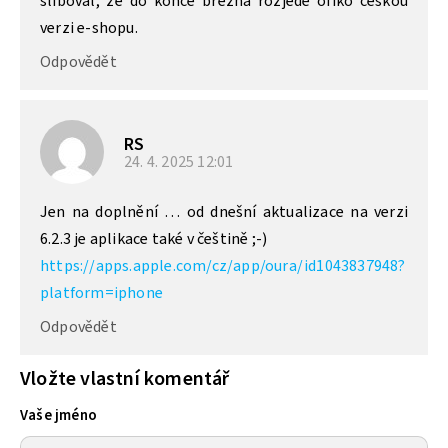
sliboval, že do konce března rozjede ofiko českou
verzi e-shopu.
Odpovědět
RS
24. 4. 2025
12:01
Jen na doplnění … od dnešní aktualizace na verzi
6.2.3 je aplikace také v češtině ;-)
https://apps.apple.com/cz/app/oura/id1043837948?
platform=iphone
Odpovědět
Vložte vlastní komentář
Vaše jméno